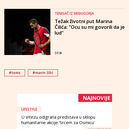
TENISAČ IZ MEĐUGORJA
Težak životni put Marina
Čilića: "Ocu su mi govorili da je
lud"
DESK
#tenis
#marin čilić
NAJNOVIJE
LIFESTYLE
U Vitezu odigrana predstava u sklopu
humanitarne akcije 'Srcem za Osmicu'