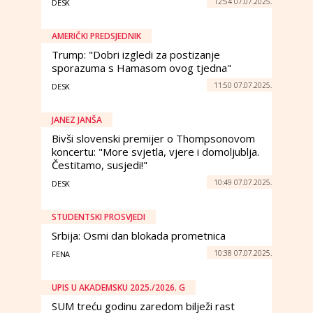
12:54 07.07.2025.
DESK
AMERIČKI PREDSJEDNIK
Trump: "Dobri izgledi za postizanje
sporazuma s Hamasom ovog tjedna"
11:50 07.07.2025.
DESK
JANEZ JANŠA
Bivši slovenski premijer o Thompsonovom
koncertu: "More svjetla, vjere i domoljublja.
Čestitamo, susjedi!"
10:49 07.07.2025.
DESK
STUDENTSKI PROSVJEDI
Srbija: Osmi dan blokada prometnica
10:38 07.07.2025.
FENA
UPIS U AKADEMSKU 2025./2026. G
SUM treću godinu zaredom bilježi rast