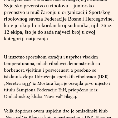
Svjetsko prvenstvo u ribolovu – juniorsko
prvenstvo u mušičarenju u organizaciji Sportskog
ribolovnog saveza Federacije Bosne i Hercegovine,
koje je okupilo rekordan broj sudionika, njih 36 iz
12 ekipa, što je do sada najveći broj u ovoj
kategoriji natjecanja.
U izuzetno sportskom ozračju i usprkos visokim
temperaturama, mladi ribolovci demonstrirali su
borbenost, vještinu i posvećenost, a posebno se
istaknula ekipa Udruženja sportskih ribolovaca (USR)
„Neretva 1933“ iz Mostara koja je osvojila prvo mjesto i
titulu Šampiona Federacije BiH, priopćeno je iz
Omladinskog kluba “Novi val” Blagaj.
Velik doprinos ovom uspjehu dao je omladinski klub
„Novi val“ iz Blagaja koji, u partnerstvu s USR „Neretva