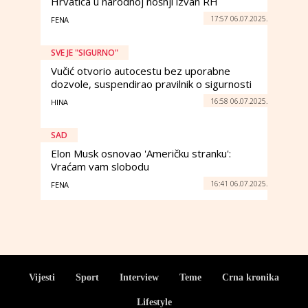
Hrvatica u narodnoj nošnji izvan RH
17:57 06.07.2025.
FENA
SVE JE "SIGURNO"
Vučić otvorio autocestu bez uporabne
dozvole, suspendirao pravilnik o sigurnosti
16:58 06.07.2025.
HINA
SAD
Elon Musk osnovao 'Američku stranku':
Vraćam vam slobodu
16:41 06.07.2025.
FENA
Vijesti
Sport
Interview
Teme
Crna kronika
Lifestyle