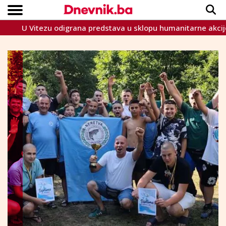
 Vitezu odigrana predstava u sklopu humanitarne akcije 'Src
Copyright © Dnevnik.ba 2023.
CRNA KRONIKA
INTERVIEW
LIFESTYLE
VIJESTI
SPORT
TEME