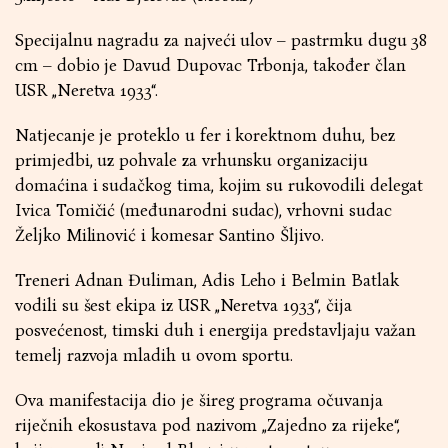
Specijalnu nagradu za najveći ulov – pastrmku dugu 38
cm – dobio je Davud Dupovac Trbonja, također član
USR „Neretva 1933“.
Natjecanje je proteklo u fer i korektnom duhu, bez
primjedbi, uz pohvale za vrhunsku organizaciju
domaćina i sudačkog tima, kojim su rukovodili delegat
Ivica Tomičić (međunarodni sudac), vrhovni sudac
Željko Milinović i komesar Santino Šljivo.
Treneri Adnan Đuliman, Adis Leho i Belmin Batlak
vodili su šest ekipa iz USR „Neretva 1933“, čija
posvećenost, timski duh i energija predstavljaju važan
temelj razvoja mladih u ovom sportu.
Ova manifestacija dio je šireg programa očuvanja
riječnih ekosustava pod nazivom „Zajedno za rijeke“,