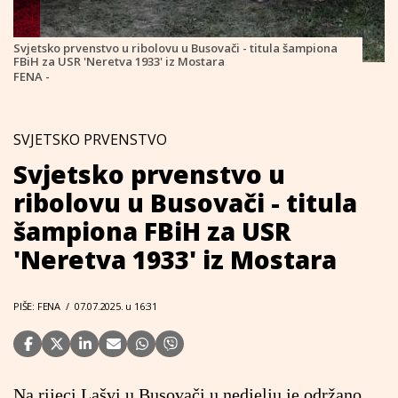
Svjetsko prvenstvo u ribolovu u Busovači - titula šampiona
FBiH za USR 'Neretva 1933' iz Mostara
FENA -
SVJETSKO PRVENSTVO
Svjetsko prvenstvo u
ribolovu u Busovači - titula
šampiona FBiH za USR
'Neretva 1933' iz Mostara
PIŠE: FENA
/
07.07.2025. u 16:31
Na rijeci Lašvi u Busovači u nedjelju je održano