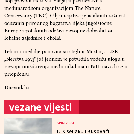
koji provodi Novi val Blagaj u partnerstvu s
međunarodnom organizacijom The Nature
Conservancy (TNC). Cilj inicijative je istaknuti važnost
očuvanja prirodnog bogatstva rijeka jugoistočne
Europe i potaknuti održivi razvoj uz dobrobit za
lokalne zajednice i okoliš.
Pehari i medalje ponovno su stigli u Mostar, a USR
„Neretva 1933“ još jednom je potvrdila vodeću ulogu u
razvoju mušičarenja među mladima u BiH, navodi se u
priopćenju.
Dnevnik.ba
vezane vijesti
SPIN 2024.
U Kiseljaku i Busovači