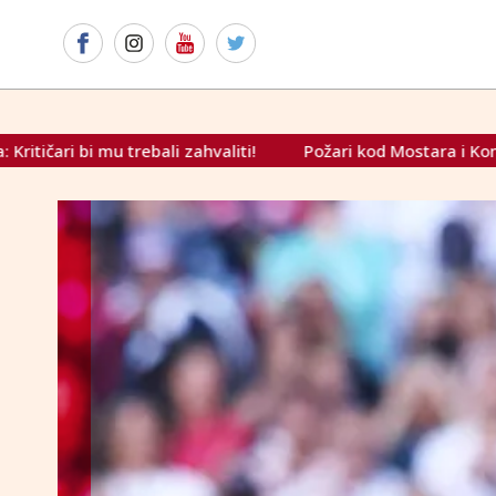
ti!
Požari kod Mostara i Konjica i dalje aktivni
Titul