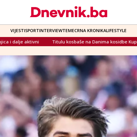
VIJESTI
SPORT
INTERVIEW
TEME
CRNA KRONIKA
LIFESTYLE
u kosbaše na Danima kosidbe Kupres 2026 odnio kosac iz Bosa