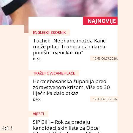
NAJNOVIJE
ENGLESKI IZBORNIK
Tuchel: "Ne znam, možda Kane
može pitati Trumpa da i nama
poništi crveni karton"
12:43 06.07.2026.
DESK
TRAŽE POVEĆANJE PLAĆE
Hercegbosanska županija pred
zdravstvenom krizom: Više od 30
liječnika dalo otkaz
12:38 06.07.2026.
DESK
VIJESTI
SIP BiH – Rok za predaju
kandidacijskih lista za Opće
 4:1 i