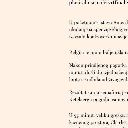
plasirala se u četvrtfina
U početnom sastavu Amerika
ukidanje suspenzije zbog c
izazvalo kontroverzu u svi
Belgija je puno bolje ušla u
Nakon primljenog pogotka Am
minuti došli do izjednačenj
lopta se odbila od živog zid
Rezultat 1:1 na semaforu je
Ketelaere i pogodio za novo
U 57. minuti veliku grešku 
kaznenog prostora, Charles 