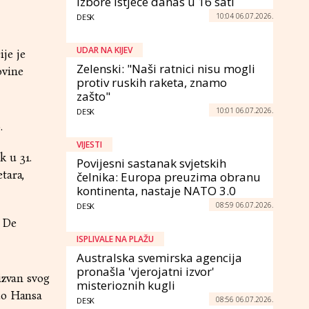
izbore istječe danas u 16 sati
10:04 06.07.2026.
DESK
UDAR NA KIJEV
je je
Zelenski: "Naši ratnici nisu mogli
ovine
protiv ruskih raketa, znamo
zašto"
10:01 06.07.2026.
DESK
.
VIJESTI
k u 31.
Povijesni sastanak svjetskih
tara,
čelnika: Europa preuzima obranu
kontinenta, nastaje NATO 3.0
08:59 06.07.2026.
DESK
s De
ISPLIVALE NA PLAŽU
Australska svemirska agencija
pronašla 'vjerojatni izvor'
izvan svog
misterioznih kugli
 do Hansa
08:56 06.07.2026.
DESK