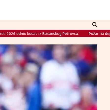
nskog Petrovca
Požar na deponiji Uborak ugašen, započin