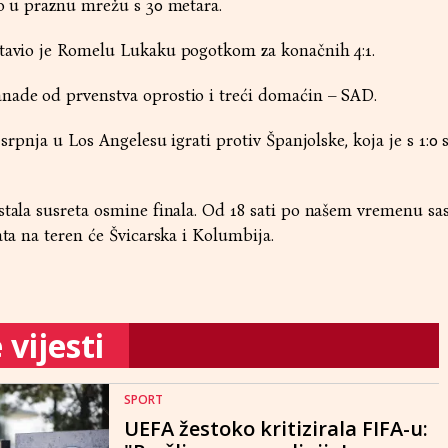
ao u praznu mrežu s 30 metara.
stavio je Romelu Lukaku pogotkom za konačnih 4:1.
nade od prvenstva oprostio i treći domaćin – SAD.
 srpnja u Los Angelesu igrati protiv Španjolske, koja je s 1:0 
stala susreta osmine finala. Od 18 sati po našem vremenu sas
ata na teren će Švicarska i Kolumbija.
vijesti
SPORT
UEFA žestoko kritizirala FIFA-u: