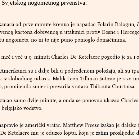
le Svjetskog nogometnog prvenstva.
naca od prve minute krenuo je napadač Folarin Balogun, či
rvenog kartona dobivenog u utakmici protiv Bosne i Herceg
jetu nogometa, no ni to nije puno pomoglo domaćinima.
 meč i već u 9. minuti Charles De Ketelaere pogodio je za 1:0
erikanci su i dalje bili u podređenom položaju, ali su ipa
a iz slobodnog udarca. Malik Leon Tillman šutirao je s 20 me
a, promijenila smjer i prevarila vratara Thibauta Courtoisa.
 stajao samo dvije minute, a onda se ponovno ukazao Charle
 belgijsko vodstvo.
napravio je američki vratar. Matthew Freese izašao je daleko 
De Ketelaere mu je oduzeo loptu, koju je zatim proslijedio