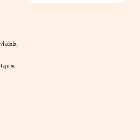
svladala
taju se