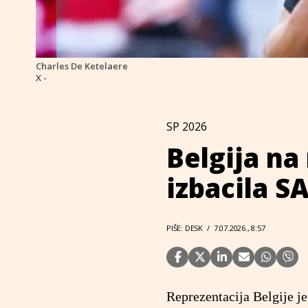
Charles De Ketelaere
X -
SP 2026
Belgija na
izbacila S
PIŠE: DESK
/
7.07.2026., 8:57
Reprezentacija Belgije je