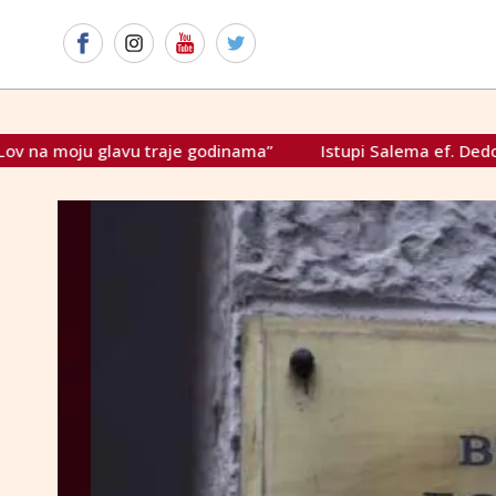
raje godinama”
Istupi Salema ef. Dedovića podižu politič