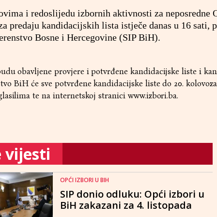
vima i redoslijedu izbornih aktivnosti za neposredne 
a predaju kandidacijskih lista istječe danas u 16 sati, 
jerenstvo Bosne i Hercegovine (SIP BiH).
udu obavljene provjere i potvrđene kandidacijske liste i kan
tvo BiH će sve potvrđene kandidacijske liste do 20. kolovoza
asilima te na internetskoj stranici www.izbori.ba.
vijesti
OPĆI IZBORI U BIH
SIP donio odluku: Opći izbori u
BiH zakazani za 4. listopada