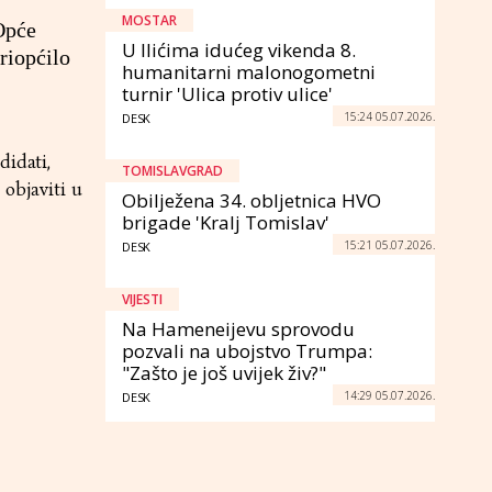
MOSTAR
Opće
U Ilićima idućeg vikenda 8.
priopćilo
humanitarni malonogometni
turnir 'Ulica protiv ulice'
15:24 05.07.2026.
DESK
didati,
TOMISLAVGRAD
 objaviti u
Obilježena 34. obljetnica HVO
brigade 'Kralj Tomislav'
15:21 05.07.2026.
DESK
VIJESTI
Na Hameneijevu sprovodu
pozvali na ubojstvo Trumpa:
"Zašto je još uvijek živ?"
14:29 05.07.2026.
DESK