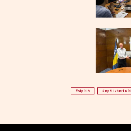
#sip bih
#opći izbori u b