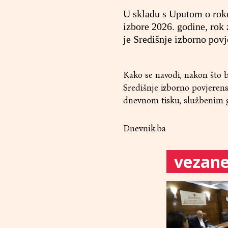
U skladu s Uputom o roko
izbore 2026. godine, rok z
je Središnje izborno pov
Kako se navodi, nakon što b
Središnje izborno povjerens
dnevnom tisku, službenim gl
Dnevnik.ba
vezane 