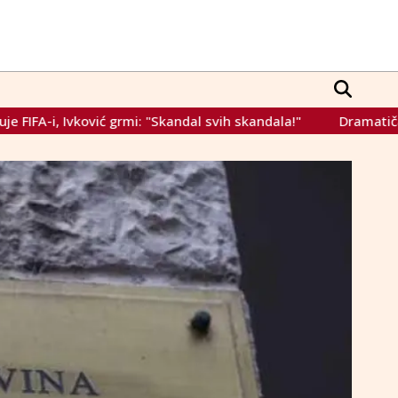
mi: "Skandal svih skandala!"
Dramatičan prolaz Engleske: 