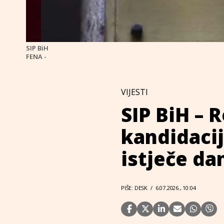
SIP BiH
FENA -
VIJESTI
SIP BiH – 
kandidacij
istječe da
PIŠE: DESK
/
6.07.2026., 10:04