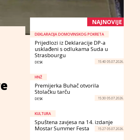
NAJNOVIJE
DEKLARACIJA DOMOVINSKOG POKRETA
Prijedlozi iz Deklaracije DP-a
usklađeni s odlukama Suda u
Strasbourgu
15:40 05.07.2026.
DESK
HNŽ
re
Premijerka Buhač otvorila
Stolačku tarču
15:30 05.07.2026.
DESK
KULTURA
Spuštena zavjesa na 14. izdanje
Mostar Summer Festa
15:27 05.07.2026.