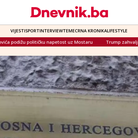
VIJESTI
SPORT
INTERVIEW
TEME
CRNA KRONIKA
LIFESTYLE
ku napetost uz Mostaru
Trump zahvaljuje FIFA-i, Ivković gr