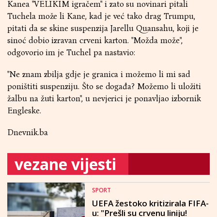
Kanea "VELIKIM igračem" i zato su novinari pitali
Tuchela može li Kane, kad je već tako drag Trumpu,
pitati da se skine suspenzija Jarellu Quansahu, koji je
sinoć dobio izravan crveni karton. "Možda može",
odgovorio im je Tuchel pa nastavio:
"Ne znam zbilja gdje je granica i možemo li mi sad
poništiti suspenziju. Što se događa? Možemo li uložiti
žalbu na žuti karton", u nevjerici je ponavljao izbornik
Engleske.
Dnevnik.ba
vezane vijesti
SPORT
UEFA žestoko kritizirala FIFA-
u: "Prešli su crvenu liniju!