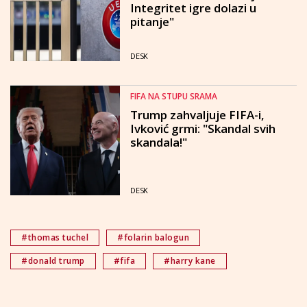
Integritet igre dolazi u
pitanje"
DESK
FIFA NA STUPU SRAMA
Trump zahvaljuje FIFA-i,
Ivković grmi: "Skandal svih
skandala!"
DESK
#thomas tuchel
#folarin balogun
#donald trump
#fifa
#harry kane