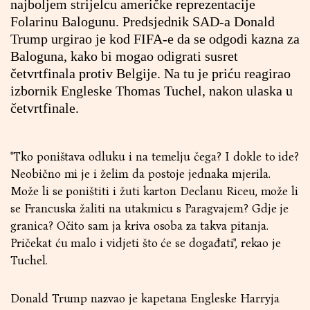
najboljem strijelcu američke reprezentacije
Folarinu Balogunu. Predsjednik SAD-a Donald
Trump urgirao je kod FIFA-e da se odgodi kazna za
Baloguna, kako bi mogao odigrati susret
četvrtfinala protiv Belgije. Na tu je priću reagirao
izbornik Engleske Thomas Tuchel, nakon ulaska u
četvrtfinale.
"Tko poništava odluku i na temelju čega? I dokle to ide?
Neobično mi je i želim da postoje jednaka mjerila.
Može li se poništiti i žuti karton Declanu Riceu, može li
se Francuska žaliti na utakmicu s Paragvajem? Gdje je
granica? Očito sam ja kriva osoba za takva pitanja.
Pričekat ću malo i vidjeti što će se događati", rekao je
Tuchel.
Donald Trump nazvao je kapetana Engleske Harryja