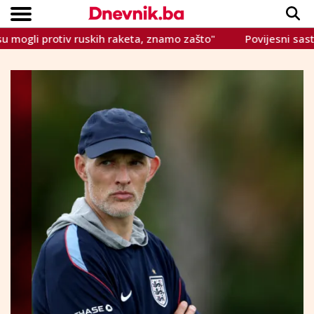
gli protiv ruskih raketa, znamo zašto"
Povijesni sastanak 
Copyright © Dnevnik.ba 2023.
CRNA KRONIKA
INTERVIEW
LIFESTYLE
VIJESTI
SPORT
TEME