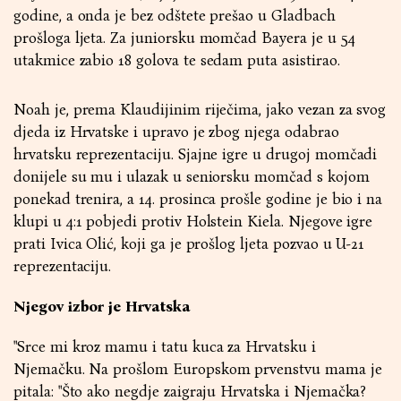
godine, a onda je bez odštete prešao u Gladbach
prošloga ljeta. Za juniorsku momčad Bayera je u 54
utakmice zabio 18 golova te sedam puta asistirao.
Noah je, prema Klaudijinim riječima, jako vezan za svog
djeda iz Hrvatske i upravo je zbog njega odabrao
hrvatsku reprezentaciju. Sjajne igre u drugoj momčadi
donijele su mu i ulazak u seniorsku momčad s kojom
ponekad trenira, a 14. prosinca prošle godine je bio i na
klupi u 4:1 pobjedi protiv Holstein Kiela. Njegove igre
prati Ivica Olić, koji ga je prošlog ljeta pozvao u U-21
reprezentaciju.
Njegov izbor je Hrvatska
"Srce mi kroz mamu i tatu kuca za Hrvatsku i
Njemačku. Na prošlom Europskom prvenstvu mama je
pitala: "Što ako negdje zaigraju Hrvatska i Njemačka?