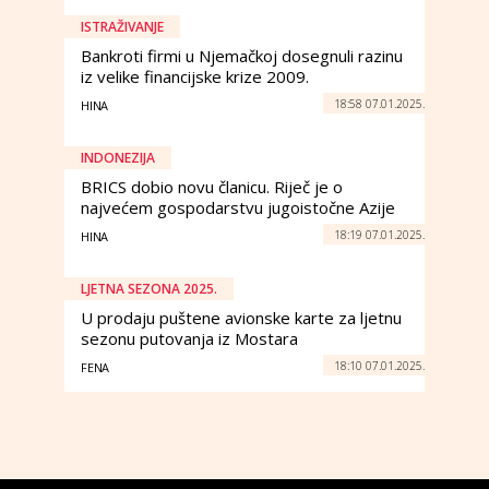
ISTRAŽIVANJE
Bankroti firmi u Njemačkoj dosegnuli razinu
iz velike financijske krize 2009.
18:58 07.01.2025.
HINA
INDONEZIJA
BRICS dobio novu članicu. Riječ je o
najvećem gospodarstvu jugoistočne Azije
18:19 07.01.2025.
HINA
LJETNA SEZONA 2025.
U prodaju puštene avionske karte za ljetnu
sezonu putovanja iz Mostara
18:10 07.01.2025.
FENA