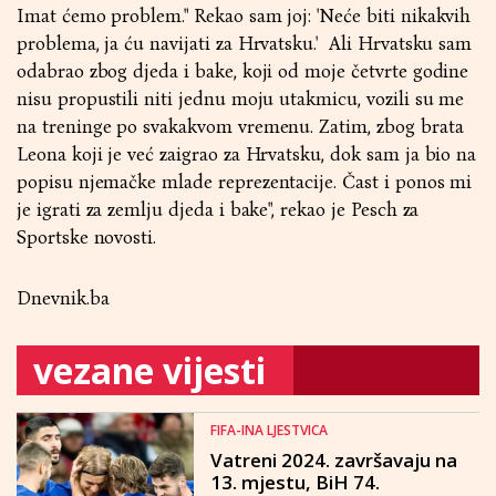
Imat ćemo problem." Rekao sam joj: 'Neće biti nikakvih
problema, ja ću navijati za Hrvatsku.' Ali Hrvatsku sam
odabrao zbog djeda i bake, koji od moje četvrte godine
nisu propustili niti jednu moju utakmicu, vozili su me
na treninge po svakakvom vremenu. Zatim, zbog brata
Leona koji je već zaigrao za Hrvatsku, dok sam ja bio na
popisu njemačke mlade reprezentacije. Čast i ponos mi
je igrati za zemlju djeda i bake", rekao je Pesch za
Sportske novosti.
Dnevnik.ba
vezane vijesti
FIFA-INA LJESTVICA
Vatreni 2024. završavaju na
13. mjestu, BiH 74.