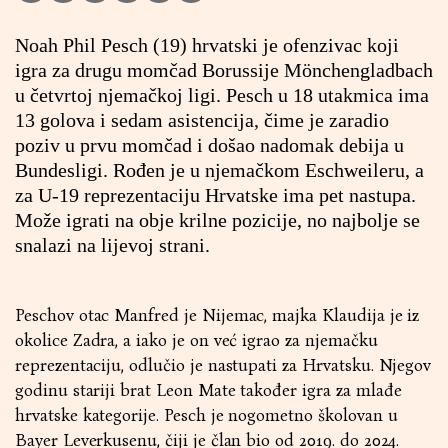
Noah Phil Pesch (19) hrvatski je ofenzivac koji
igra za drugu momčad Borussije Mönchengladbach
u četvrtoj njemačkoj ligi. Pesch u 18 utakmica ima
13 golova i sedam asistencija, čime je zaradio
poziv u prvu momčad i došao nadomak debija u
Bundesligi. Rođen je u njemačkom Eschweileru, a
za U-19 reprezentaciju Hrvatske ima pet nastupa.
Može igrati na obje krilne pozicije, no najbolje se
snalazi na lijevoj strani.
Peschov otac Manfred je Nijemac, majka Klaudija je iz
okolice Zadra, a iako je on već igrao za njemačku
reprezentaciju, odlučio je nastupati za Hrvatsku. Njegov
godinu stariji brat Leon Mate također igra za mlađe
hrvatske kategorije. Pesch je nogometno školovan u
Bayer Leverkusenu, čiji je član bio od 2019. do 2024.