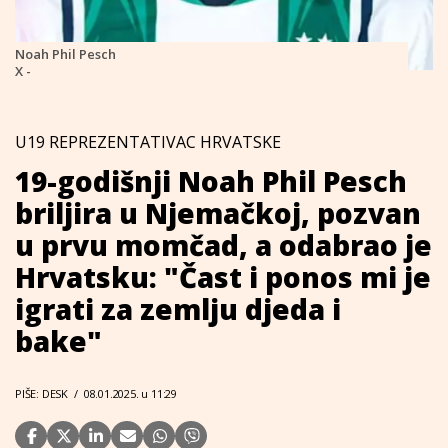
Noah Phil Pesch
X -
U19 REPREZENTATIVAC HRVATSKE
19-godišnji Noah Phil Pesch
briljira u Njemačkoj, pozvan
u prvu momčad, a odabrao je
Hrvatsku: "Čast i ponos mi je
igrati za zemlju djeda i
bake"
PIŠE: DESK
/
08.01.2025. u 11:29