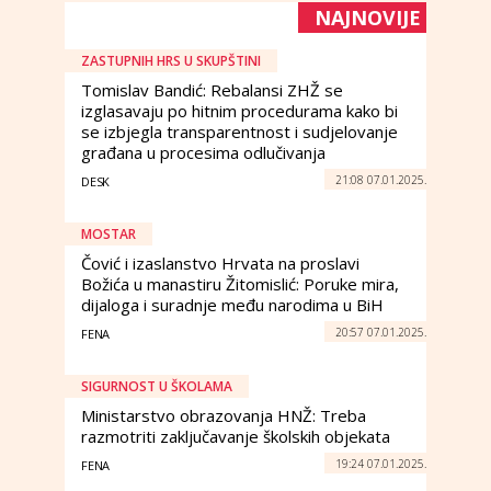
NAJNOVIJE
ZASTUPNIH HRS U SKUPŠTINI
Tomislav Bandić: Rebalansi ZHŽ se
izglasavaju po hitnim procedurama kako bi
se izbjegla transparentnost i sudjelovanje
građana u procesima odlučivanja
21:08 07.01.2025.
DESK
MOSTAR
Čović i izaslanstvo Hrvata na proslavi
Božića u manastiru Žitomislić: Poruke mira,
dijaloga i suradnje među narodima u BiH
20:57 07.01.2025.
FENA
SIGURNOST U ŠKOLAMA
Ministarstvo obrazovanja HNŽ: Treba
razmotriti zaključavanje školskih objekata
19:24 07.01.2025.
FENA