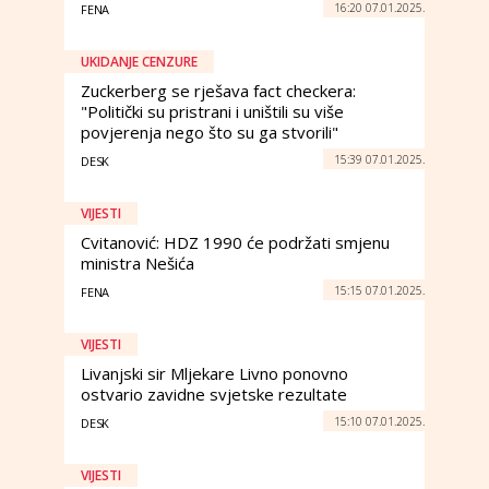
16:20 07.01.2025.
FENA
UKIDANJE CENZURE
Zuckerberg se rješava fact checkera:
"Politički su pristrani i uništili su više
povjerenja nego što su ga stvorili"
15:39 07.01.2025.
DESK
VIJESTI
Cvitanović: HDZ 1990 će podržati smjenu
ministra Nešića
15:15 07.01.2025.
FENA
VIJESTI
Livanjski sir Mljekare Livno ponovno
ostvario zavidne svjetske rezultate
15:10 07.01.2025.
DESK
VIJESTI