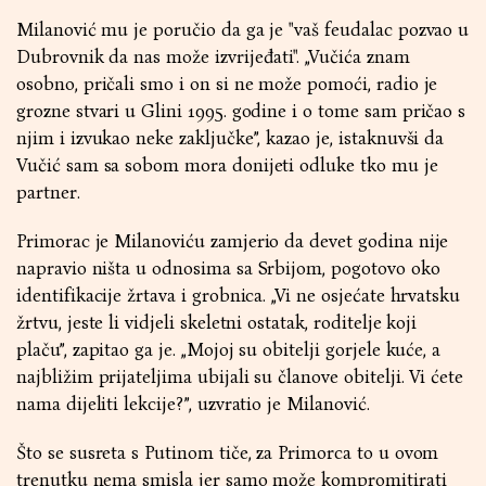
Milanović mu je poručio da ga je "vaš feudalac pozvao u
Dubrovnik da nas može izvrijeđati". „Vučića znam
osobno, pričali smo i on si ne može pomoći, radio je
grozne stvari u Glini 1995. godine i o tome sam pričao s
njim i izvukao neke zaključke”, kazao je, istaknuvši da
Vučić sam sa sobom mora donijeti odluke tko mu je
partner.
Primorac je Milanoviću zamjerio da devet godina nije
napravio ništa u odnosima sa Srbijom, pogotovo oko
identifikacije žrtava i grobnica. „Vi ne osjećate hrvatsku
žrtvu, jeste li vidjeli skeletni ostatak, roditelje koji
plaču”, zapitao ga je. „Mojoj su obitelji gorjele kuće, a
najbližim prijateljima ubijali su članove obitelji. Vi ćete
nama dijeliti lekcije?”, uzvratio je Milanović.
Što se susreta s Putinom tiče, za Primorca to u ovom
trenutku nema smisla jer samo može kompromitirati