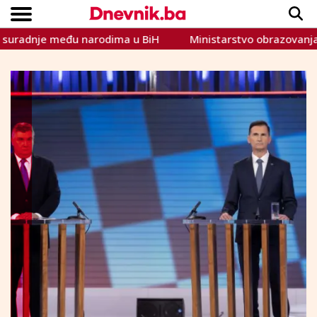
je među narodima u BiH
Ministarstvo obrazovanja HNŽ: Treb
Copyright © Dnevnik.ba 2023.
CRNA KRONIKA
INTERVIEW
LIFESTYLE
VIJESTI
SPORT
TEME