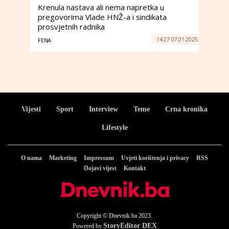
Krenula nastava ali nema napretka u
pregovorima Vlade HNŽ-a i sindikata
prosvjetnih radnika
14:27 07.01.2025.
FENA
Vijesti
Sport
Interview
Teme
Crna kronika
Lifestyle
O nama
Marketing
Impressum
Uvjeti korištenja i privacy
RSS
Dojavi vijest
Kontakt
Copyright © Dnevnik.ba 2023.
StoryEditor DEX
Powered by