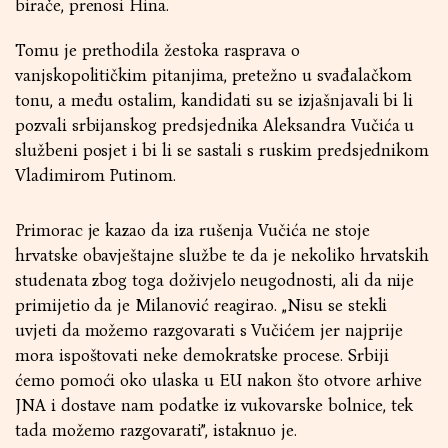
birače, prenosi Hina.
Tomu je prethodila žestoka rasprava o
vanjskopolitičkim pitanjima, pretežno u svađalačkom
tonu, a među ostalim, kandidati su se izjašnjavali bi li
pozvali srbijanskog predsjednika Aleksandra Vučića u
službeni posjet i bi li se sastali s ruskim predsjednikom
Vladimirom Putinom.
Primorac je kazao da iza rušenja Vučića ne stoje
hrvatske obavještajne službe te da je nekoliko hrvatskih
studenata zbog toga doživjelo neugodnosti, ali da nije
primijetio da je Milanović reagirao. „Nisu se stekli
uvjeti da možemo razgovarati s Vučićem jer najprije
mora ispoštovati neke demokratske procese. Srbiji
ćemo pomoći oko ulaska u EU nakon što otvore arhive
JNA i dostave nam podatke iz vukovarske bolnice, tek
tada možemo razgovarati”, istaknuo je.