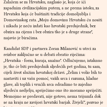
Zalažem se za Hrvatsku, naglasio je, koja će ići
zapadnim civilizacijskim putem, a ne prema istoku, za
Hrvatsku koja će baštiniti tradicije domoljublja i
Domovinskog rata. „Moju domovinu Hrvatsku ću nositi
i nikada je neću izdati kao hrvatski predsjednik, bez
obzira na cijenu i bez obzira tko je s druge strane”,
najavio je biračima.
Kandidat SDP i partnera Zoran Milanović u utrci za
reizbor zaključno se u debati obratio riječima:
„Hrvatska - forza, kuraja, snažno”. Odlučujemo, istaknuo
je, tko će biti predsjednik sljedećih pet godina, tu sam,
cijeli život služim hrvatskoj državi. „Želim i volio bih to
nastaviti i uz vašu pomoć, vaših srca i razuma, hladne
glave, ali toplih i vrućih srca odradimo to zajedno
sljedeću nedjelju, spriječimo ono što moramo spriječiti.
Nemojmo se predavati, nije gotovo, nema trijumfa dok
se na kraju ne zavijori hrvatski barjak. Živjeli!”, pozvao je