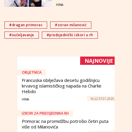
HINA
#dragan primorac
#zoran milanović
#sučeljavanje
#predsjednički izbori u rh
NAJNOVIJE
OBLJETNICA
Francuska obilježava desetu godišnjicu
krvavog islamističkog napada na Charlie
Hebdo
16:22 07.01.2025.
HINA
IZBORI ZA PREDSJEDNIKA RH
Primorac na promidžbu potrošio četiri puta
više od Milanovića