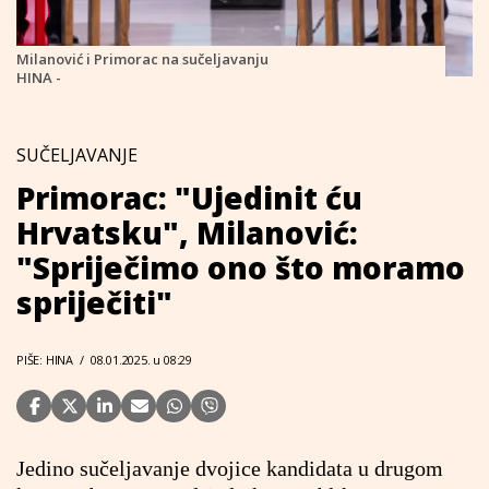
Milanović i Primorac na sučeljavanju
HINA -
SUČELJAVANJE
Primorac: "Ujedinit ću
Hrvatsku", Milanović:
"Spriječimo ono što moramo
spriječiti"
PIŠE: HINA
/
08.01.2025. u 08:29
Jedino sučeljavanje dvojice kandidata u drugom