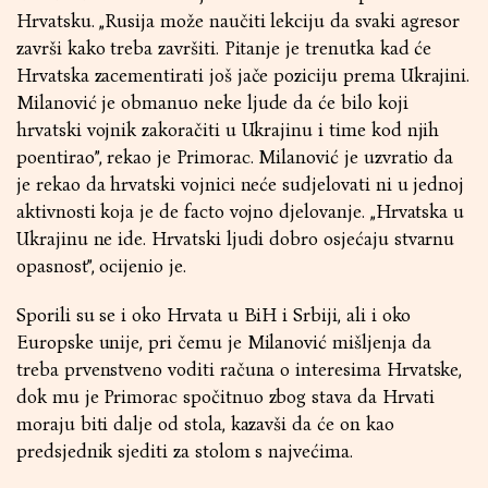
Hrvatsku. „Rusija može naučiti lekciju da svaki agresor
završi kako treba završiti. Pitanje je trenutka kad će
Hrvatska zacementirati još jače poziciju prema Ukrajini.
Milanović je obmanuo neke ljude da će bilo koji
hrvatski vojnik zakoračiti u Ukrajinu i time kod njih
poentirao”, rekao je Primorac. Milanović je uzvratio da
je rekao da hrvatski vojnici neće sudjelovati ni u jednoj
aktivnosti koja je de facto vojno djelovanje. „Hrvatska u
Ukrajinu ne ide. Hrvatski ljudi dobro osjećaju stvarnu
opasnost”, ocijenio je.
Sporili su se i oko Hrvata u BiH i Srbiji, ali i oko
Europske unije, pri čemu je Milanović mišljenja da
treba prvenstveno voditi računa o interesima Hrvatske,
dok mu je Primorac spočitnuo zbog stava da Hrvati
moraju biti dalje od stola, kazavši da će on kao
predsjednik sjediti za stolom s najvećima.