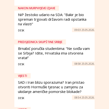
NAKON MURPHYJEVE IZJAVE
NiP žestoko udario na SDA: "Bakir je bio
spreman trgovati državom radi opstanka
na vlasti"
09:03 25.05.2026.
DESK
PREDSJEDNICA SKUPŠTINE SRBIJE
Brnabić poručila studentima: “Ne sviđa vam
se Srbija? Idite, Hrvatska ima otvorena
vrata!”
08:58 25.05.2026.
DESK
VIJESTI
SAD i Iran blizu sporazuma? Iran pristao
otvoriti Hormuški tjesnac u zamjenu za
ukidanje američke pomorske blokade?
08:54 25.05.2026.
DESK