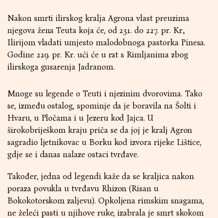
Nakon smrti ilirskog kralja Agrona vlast preuzima
njegova žena Teuta koja će, od 231. do 227. pr. Kr.,
Ilirijom vladati umjesto malodobnoga pastorka Pinesa.
Godine 229. pr. Kr. ući će u rat s Rimljanima zbog
ilirskoga gusarenja Jadranom.
Mnoge su legende o Teuti i njezinim dvorovima. Tako
se, između ostalog, spominje da je boravila na Šolti i
Hvaru, u Pločama i u Jezeru kod Jajca. U
širokobriješkom kraju priča se da joj je kralj Agron
sagradio ljetnikovac u Borku kod izvora rijeke Lištice,
gdje se i danas nalaze ostaci tvrđave.
Također, jedna od legendi kaže da se kraljica nakon
poraza povukla u tvrđavu Rhizon (Risan u
Bokokotorskom zaljevu). Opkoljena rimskim snagama,
ne želeći pasti u njihove ruke, izabrala je smrt skokom