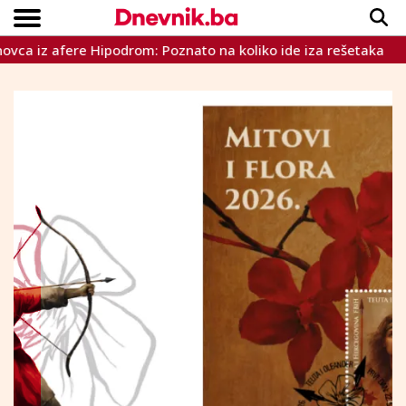
z afere Hipodrom: Poznato na koliko ide iza rešetaka
Plen
Copyright © Dnevnik.ba 2023.
CRNA KRONIKA
INTERVIEW
LIFESTYLE
VIJESTI
SPORT
TEME