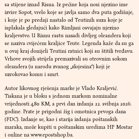
sa stijene iznad Risna. Iz pećine koja nosi njezino ime
izvire Sopot, vrelo koje se javlja samo dva puta godišnje,
i koje je po predaji nastalo od Teutinih suza koje je
isplakala gledajući kako Rimljani osvajaju njezino
kraljevstvo. U Risnu rastu nasadi divljeg oleandera koji
se naziva cvijećem kraljice Teute. Legenda kaže da su ga
u ovaj kraj donijeli Teutini ratnici koji su štitili tvrđavu.
Vrhove svojih strijela premazivali su otrovnim sokom
oleandera (u narodu zvanog „zlojesina“) koji je
uzrokovao komu i smrt.
Autor likovnog rješenja marke je Vlado Kraljević.
Tiskana je u bloku s jednom markom nominalne
vrijednosti 4,80 KM, a prvi dan izdanja 22. svibnja 2026.
godine. Prate je prigodni žig i omotnica prvoga dana
(FDC). Izdanje se, kao i starija izdanja poštanskih
maraka, može kupiti u poštanskim uredima HP Mostar
i online na www.epostshop.ba.