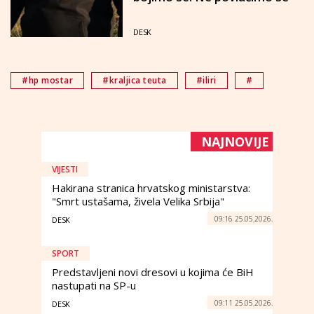
DESK
#hp mostar
#kraljica teuta
#iliri
#
NAJNOVIJE
VIJESTI
Hakirana stranica hrvatskog ministarstva:
"Smrt ustašama, živela Velika Srbija"
09:16 25.05.2026.
DESK
SPORT
Predstavljeni novi dresovi u kojima će BiH
nastupati na SP-u
09:11 25.05.2026.
DESK