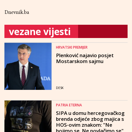
Dnevnik.ba
vezane vijesti
HRVATSKI PREMIJER
Plenković najavio posjet
Mostarskom sajmu
DESK
PATRIA ETERNA
SIPA u domu hercegovačkog
brenda odjeće zbog majica s
HOS-ovim znakom: "Ne
bojimo se. Ne povlačimo se"