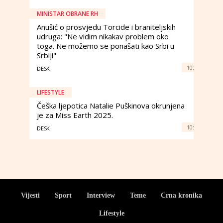
MINISTAR OBRANE RH
Anušić o prosvjedu Torcide i braniteljskih
udruga: "Ne vidim nikakav problem oko
toga. Ne možemo se ponašati kao Srbi u
Srbiji"
10:
DESK
LIFESTYLE
Češka ljepotica Natalie Puškinova okrunjena
je za Miss Earth 2025.
10:
DESK
Vijesti
Sport
Interview
Teme
Crna kronika
Lifestyle