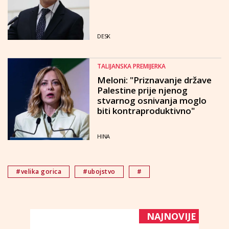
DESK
TALIJANSKA PREMIJERKA
Meloni: "Priznavanje države
Palestine prije njenog
stvarnog osnivanja moglo
biti kontraproduktivno"
HINA
#velika gorica
#ubojstvo
#
NAJNOVIJE