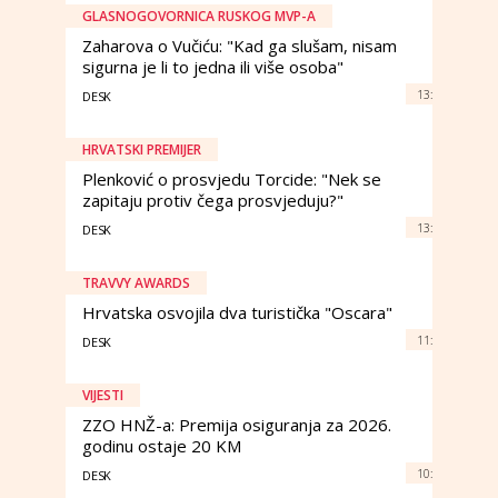
GLASNOGOVORNICA RUSKOG MVP-A
Zaharova o Vučiću: "Kad ga slušam, nisam
sigurna je li to jedna ili više osoba"
13:
DESK
HRVATSKI PREMIJER
Plenković o prosvjedu Torcide: "Nek se
zapitaju protiv čega prosvjeduju?"
13:
DESK
TRAVVY AWARDS
Hrvatska osvojila dva turistička "Oscara"
11:
DESK
VIJESTI
ZZO HNŽ-a: Premija osiguranja za 2026.
godinu ostaje 20 KM
10:
DESK