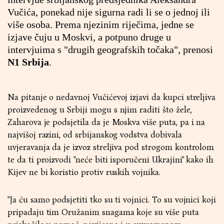
Vučića, ponekad nije sigurna radi li se o jednoj ili
više osoba. Prema njezinim riječima, jedne se
izjave čuju u Moskvi, a potpuno druge u
intervjuima s "drugih geografskih točaka", prenosi
N1 Srbija
.
Na pitanje o nedavnoj Vučićevoj izjavi da kupci streljiva
proizvedenog u Srbiji mogu s njim raditi što žele,
Zaharova je podsjetila da je Moskva više puta, pa i na
najvišoj razini, od srbijanskog vodstva dobivala
uvjeravanja da je izvoz streljiva pod strogom kontrolom
te da ti proizvodi "neće biti isporučeni Ukrajini" kako ih
Kijev ne bi koristio protiv ruskih vojnika.
"Ja ću samo podsjetiti tko su ti vojnici. To su vojnici koji
pripadaju tim Oružanim snagama koje su više puta