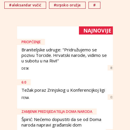
#aleksandar vučić
#srpsko oružje
#
NAJNOVIJE
PRIOPĆENJE
Braniteljske udruge: "Pridružujemo se
pozivu Torcide. Hrvatski narode, vidimo se
u subotu u na Rivi!"
8:
DESK
6:0
Težak poraz Zrinjskog u Konferencijkoj ligi
0:
FENA
ZAMJENIK PREDSJEDATELJA DOMA NARODA
Špirić: Nećemo dopustiti da se od Doma
naroda napravi građanski dom