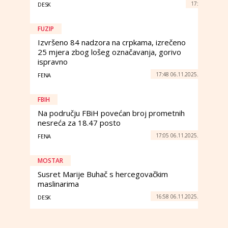
17:
DESK
FUZIP
Izvršeno 84 nadzora na crpkama, izrečeno
25 mjera zbog lošeg označavanja, gorivo
ispravno
17:48 06.11.2025.
FENA
FBIH
Na području FBiH povećan broj prometnih
nesreća za 18.47 posto
17:05 06.11.2025.
FENA
MOSTAR
Susret Marije Buhač s hercegovačkim
maslinarima
16:58 06.11.2025.
DESK