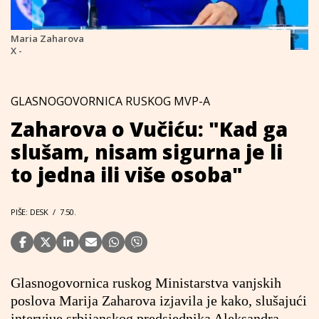
Maria Zaharova
X -
GLASNOGOVORNICA RUSKOG MVP-A
Zaharova o Vučiću: "Kad ga
slušam, nisam sigurna je li
to jedna ili više osoba"
PIŠE: DESK
/
7.50.
Glasnogovornica ruskog Ministarstva vanjskih
poslova Marija Zaharova izjavila je kako, slušajući
intervjue srbijanskog predsjednika Aleksandra