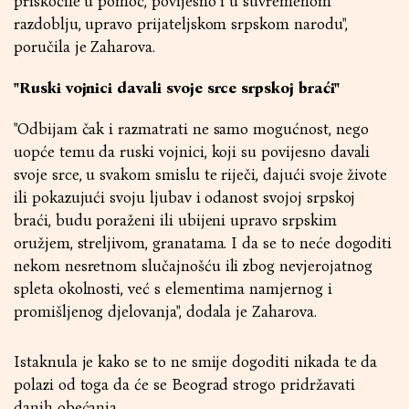
priskočile u pomoć, povijesno i u suvremenom
razdoblju, upravo prijateljskom srpskom narodu",
poručila je Zaharova.
"Ruski vojnici davali svoje srce srpskoj braći"
"Odbijam čak i razmatrati ne samo mogućnost, nego
uopće temu da ruski vojnici, koji su povijesno davali
svoje srce, u svakom smislu te riječi, dajući svoje živote
ili pokazujući svoju ljubav i odanost svojoj srpskoj
braći, budu poraženi ili ubijeni upravo srpskim
oružjem, streljivom, granatama. I da se to neće dogoditi
nekom nesretnom slučajnošću ili zbog nevjerojatnog
spleta okolnosti, već s elementima namjernog i
promišljenog djelovanja", dodala je Zaharova.
Istaknula je kako se to ne smije dogoditi nikada te da
polazi od toga da će se Beograd strogo pridržavati
danih obećanja.