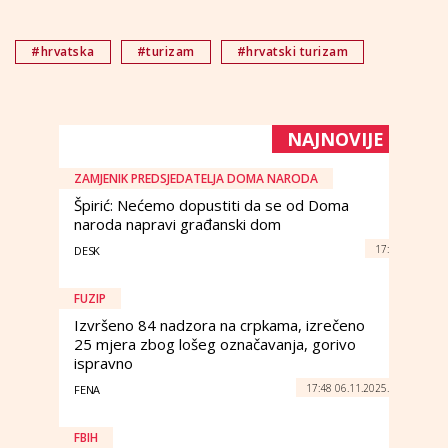
#hrvatska
#turizam
#hrvatski turizam
NAJNOVIJE
ZAMJENIK PREDSJEDATELJA DOMA NARODA
Špirić: Nećemo dopustiti da se od Doma
naroda napravi građanski dom
17:
DESK
FUZIP
Izvršeno 84 nadzora na crpkama, izrečeno
25 mjera zbog lošeg označavanja, gorivo
ispravno
17:48 06.11.2025.
FENA
FBIH