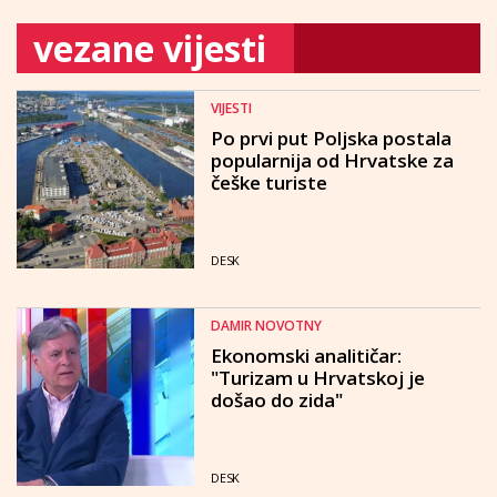
vezane vijesti
VIJESTI
Po prvi put Poljska postala
popularnija od Hrvatske za
češke turiste
DESK
DAMIR NOVOTNY
Ekonomski analitičar:
"Turizam u Hrvatskoj je
došao do zida"
DESK