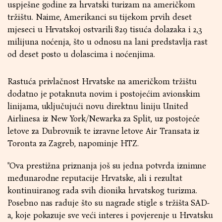
uspješne godine za hrvatski turizam na američkom
tržištu. Naime, Amerikanci su tijekom prvih deset
mjeseci u Hrvatskoj ostvarili 829 tisuća dolazaka i 2,3
milijuna noćenja, što u odnosu na lani predstavlja rast
od deset posto u dolascima i noćenjima.
Rastuća privlačnost Hrvatske na američkom tržištu
dodatno je potaknuta novim i postojećim avionskim
linijama, uključujući novu direktnu liniju United
Airlinesa iz New York/Newarka za Split, uz postojeće
letove za Dubrovnik te izravne letove Air Transata iz
Toronta za Zagreb, napominje HTZ.
"Ova prestižna priznanja još su jedna potvrda iznimne
međunarodne reputacije Hrvatske, ali i rezultat
kontinuiranog rada svih dionika hrvatskog turizma.
Posebno nas raduje što su nagrade stigle s tržišta SAD-
a, koje pokazuje sve veći interes i povjerenje u Hrvatsku