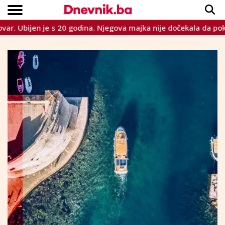
jen je s 20 godina. Njegova majka nije dočekala da pokopa sin
Copyright © Dnevnik.ba 2023.
CRNA KRONIKA
INTERVIEW
LIFESTYLE
VIJESTI
SPORT
TEME