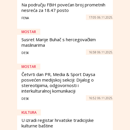
Na području FBiH povećan broj prometnih
nesreća za 18.47 posto
17:05 06.11.2025.
FENA
MOSTAR
Susret Marije Buhač s hercegovačkim
maslinarima
16:58 06.11.2025.
DESK
MOSTAR
Četvrti dan PR, Media & Sport Daysa
posvećen medijskoj sekciji: Dijalog o
stereotipima, odgovornosti i
interkulturalnoj komunikaciji
16:52 06.11.2025.
DESK
KULTURA
U izradi registar hrvatske tradicijske
kulturne baštine