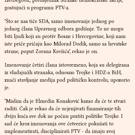
Izetbegović, predsjednik Stranke demokratske akcije,
gostujući u programu FTV-a.
"Što se nas tiče SDA, samo imenovanje jednog po
jednog člana Upravnog odbora godišnje. To ne mogu
biti ljudi koji su protiv Bosne i Hercegovine, koji nam
iste priče pričaju kao Milorad Dodik, samo sa hrvatske
strane, poput Zorana Krešića", rekao je on.
Imenovanje četiri člana istovremeno, koja su delegirana
iz vladajućih stranaka, odnosno Trojke i HDZ-a BiH,
znači stavljanje medija pod političku kontrolu, upozorio
je.
"Mislim da je Elmedin Konaković kazao da će te stvari
raditi. Čak je rekao da će ucjenjivati finansiranje tih
dviju kuća sve dok ne počnu pratiti politike Trojke. I
sad će kroz imenovanja ove četverice pokušati to
implementirati, disciplinirati FTV - da imaju svoj