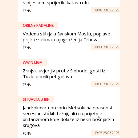
s pijeskom spriječile katastrofu
19:18 28.03.2025.
FENA
OBILNE PADALINE
Vodena stihija u Sanskom Mostu, poplave
prijete selima, najugroženija Trnova
19:11 28.03.2025.
FENA
WWIN LIGA
Zrinjski uvjerljiv protiv Slobode, gosti iz
Tuzle primili pet golova
19:08 28.03.2025.
FENA
SITUACIJA U BIH
Jandroković upozorio Metsolu na opasnost
secesionističkih težnji, ali i na prijetnje
unitarizmom koje dolaze iz nekih bošnjačkih
krugova
19:05 28.03.2025.
FENA