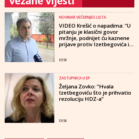
vezane vijesti
NOVINAR VEČERNJEG LISTA
VIDEO Krešić o napadima: "U
pitanju je klasični govor
mržnje, podnijet ću kaznene
prijave protiv Izetbegovića i
Mešalića"
DESK
ZASTUPNICA U EP
Željana Zovko: “Hvala
Izetbegoviću što je prihvatio
rezoluciju HDZ-a”
DESK