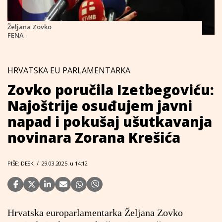
Željana Zovko
FENA -
HRVATSKA EU PARLAMENTARKA
Zovko poručila Izetbegoviću:
Najoštrije osuđujem javni
napad i pokušaj ušutkavanja
novinara Zorana Krešića
PIŠE: DESK
/
29.03.2025. u 14:12
Hrvatska europarlamentarka Željana Zovko