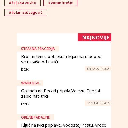
#željana zovko
#zoran krešić
#bakir izetbegović
NAJNOVIJE
STRAŠNA TRAGEDIJA
Broj mrtvih u potresu u Mjanmaru popeo
se na više od tisuću
08:32 29.03.2025.
DESK
WWIN LIGA
Golijada na Pecari pripala Veležu, Pierrot
zabio hat-trick
21:53 28.03.2025.
FENA
OBILNE PADALINE
Ključ na ivici poplave, vodostaji rastu, vreće