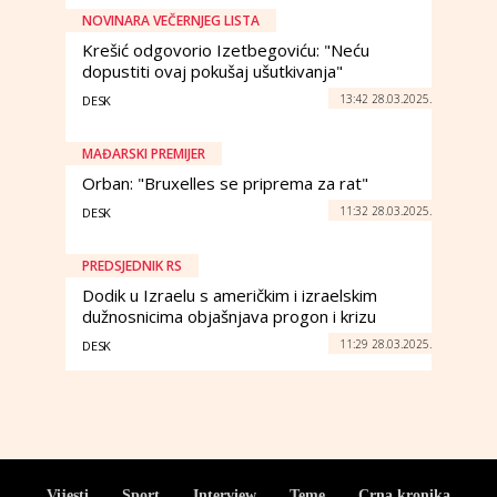
NOVINARA VEČERNJEG LISTA
Krešić odgovorio Izetbegoviću: "Neću
dopustiti ovaj pokušaj ušutkivanja"
13:42 28.03.2025.
DESK
MAĐARSKI PREMIJER
Orban: "Bruxelles se priprema za rat"
11:32 28.03.2025.
DESK
PREDSJEDNIK RS
Dodik u Izraelu s američkim i izraelskim
dužnosnicima objašnjava progon i krizu
11:29 28.03.2025.
DESK
Vijesti
Sport
Interview
Teme
Crna kronika