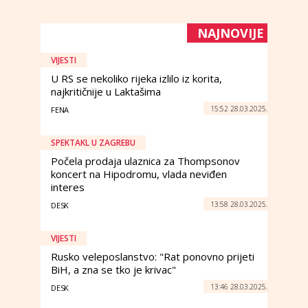
NAJNOVIJE
VIJESTI
U RS se nekoliko rijeka izlilo iz korita,
najkritičnije u Laktašima
15:52 28.03.2025.
FENA
SPEKTAKL U ZAGREBU
Počela prodaja ulaznica za Thompsonov
koncert na Hipodromu, vlada neviđen
interes
13:58 28.03.2025.
DESK
VIJESTI
Rusko veleposlanstvo: "Rat ponovno prijeti
BiH, a zna se tko je krivac"
13:46 28.03.2025.
DESK