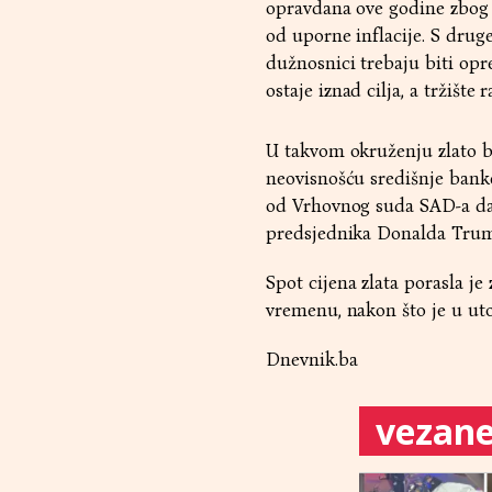
opravdana ove godine zbog s
od uporne inflacije. S drug
dužnosnici trebaju biti opr
ostaje iznad cilja, a tržište
U takvom okruženju zlato bi
neovisnošću središnje banke
od Vrhovnog suda SAD-a da 
predsjednika Donalda Trump
Spot cijena zlata porasla je
vremenu, nakon što je u uto
Dnevnik.ba
vezane 