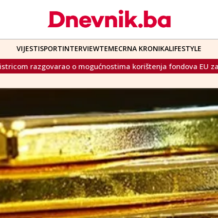
VIJESTI
SPORT
INTERVIEW
TEME
CRNA KRONIKA
LIFESTYLE
rištenja fondova EU za projekte koji imaju strateški značaj z