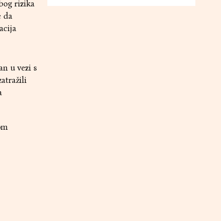
bog rizika
e da
acija
an u vezi s
atražili
a
kom