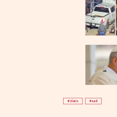
#zlato
#sad