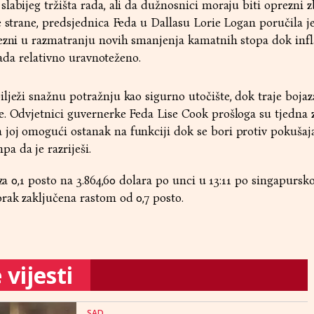
labijeg tržišta rada, ali da dužnosnici moraju biti oprezni z
e strane, predsjednica Feda u Dallasu Lorie Logan poručila j
ezni u razmatranju novih smanjenja kamatnih stopa dok infl
 rada relativno uravnoteženo.
lježi snažnu potražnju kao sigurno utočište, dok traje bojaz
. Odvjetnici guvernerke Feda Lise Cook prošloga su tjedna z
joj omogući ostanak na funkciji dok se bori protiv pokušaj
a da je razriješi.
 za 0,1 posto na 3.864,60 dolara po unci u 13:11 po singapurs
rak zaključena rastom od 0,7 posto.
vijesti
SAD