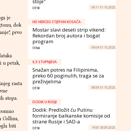
stoje"
09:11 01.10.2025.
DESK
ga je
HD HERCEG STJEPAN KOSAČA
gtonu, dok
Mostar slavi deseti strip vikend:
nje“, prvo
Rekordan broj autora i bogat
program
09:04 01.10.2025.
FENA
dataka
6,9 ​​STUPNJEVA
i u petak,
Snažan potres na Filipinima,
preko 60 poginulih, traga se za
preživjelima
šnjeg rasta
08:59 01.10.2025.
DESK
ovne
ih stopa.
DODIK U RUSIJI
Dodik: Predložit ću Putinu
r pomno
formiranje balkanske komisije od
 Collins,
strane Rusije i SAD-a
gla biti
19:50 30.09.2025.
DESK