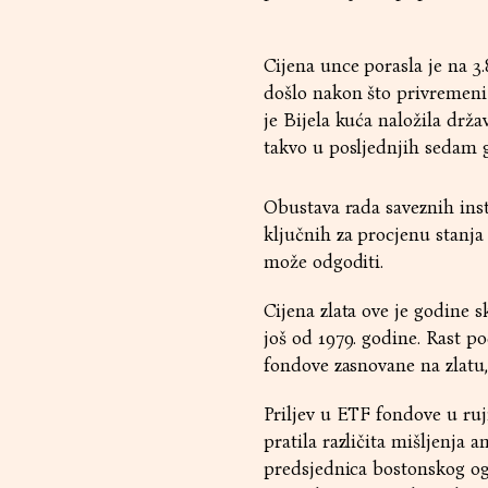
Cijena unce porasla je na 3.
došlo nakon što privremeni 
je Bijela kuća naložila drž
takvo u posljednjih sedam g
Obustava rada saveznih inst
ključnih za procjenu stanja
može odgoditi.
Cijena zlata ove je godine s
još od 1979. godine. Rast p
fondove zasnovane na zlatu,
Priljev u ETF fondove u ruj
pratila različita mišljenja 
predsjednica bostonskog og