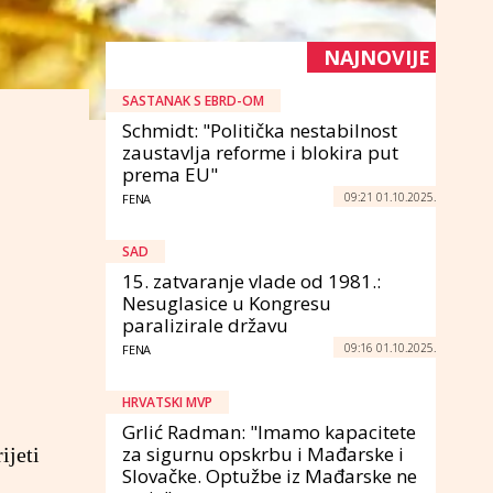
NAJNOVIJE
SASTANAK S EBRD-OM
Schmidt: "Politička nestabilnost
zaustavlja reforme i blokira put
prema EU"
09:21 01.10.2025.
FENA
SAD
15. zatvaranje vlade od 1981.:
Nesuglasice u Kongresu
paralizirale državu
09:16 01.10.2025.
FENA
HRVATSKI MVP
Grlić Radman: "Imamo kapacitete
za sigurnu opskrbu i Mađarske i
ijeti
Slovačke. Optužbe iz Mađarske ne