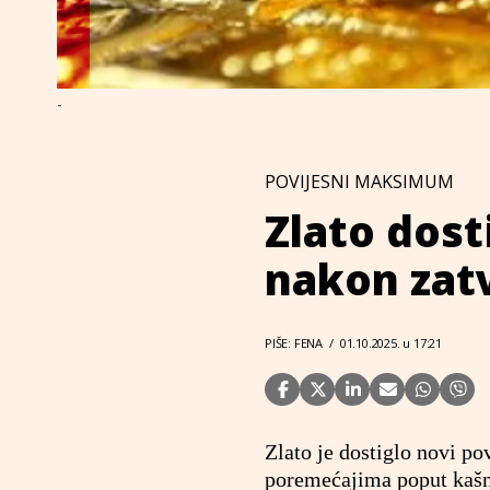
-
POVIJESNI MAKSIMUM
Zlato dost
nakon zat
PIŠE: FENA
/
01.10.2025. u 17:21
Zlato je dostiglo novi po
poremećajima poput kašn