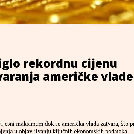
iglo rekordnu cijenu
varanja američke vlade
vijesni maksimum dok se američka vlada zatvara, što pr
jenja u objavljivanju ključnih ekonomskih podataka.