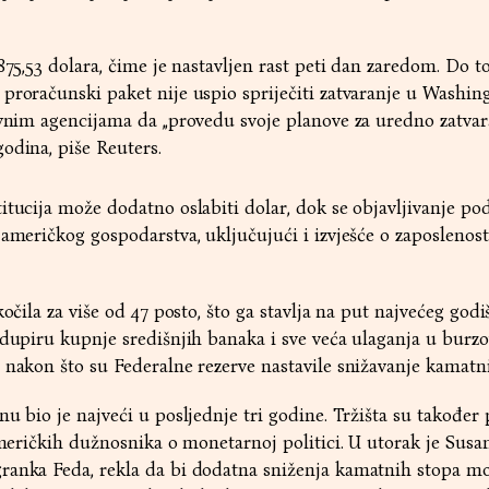
875,53 dolara, čime je nastavljen rast peti dan zaredom. Do to
proračunski paket nije uspio spriječiti zatvaranje u Washin
avnim agencijama da „provedu svoje planove za uredno zatvara
odina, piše Reuters.
itucija može dodatno oslabiti dolar, dok se objavljivanje po
 američkog gospodarstva, uključujući i izvješće o zaposlenost
kočila za više od 47 posto, što ga stavlja na put najvećeg godi
odupiru kupnje središnjih banaka i sve veća ulaganja u burz
 nakon što su Federalne rezerve nastavile snižavanje kamatn
nu bio je najveći u posljednje tri godine. Tržišta su takođe
američkih dužnosnika o monetarnoj politici. U utorak je Susan
ranka Feda, rekla da bi dodatna sniženja kamatnih stopa mo