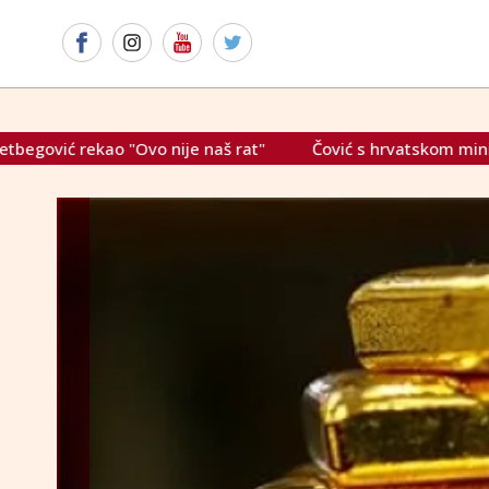
Čović s hrvatskom ministricom razgovarao o mogućnostima ko