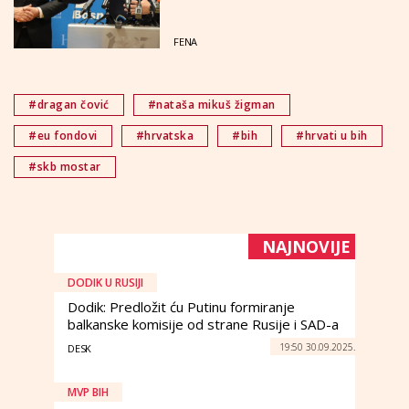
FENA
#dragan čović
#nataša mikuš žigman
#eu fondovi
#hrvatska
#bih
#hrvati u bih
#skb mostar
NAJNOVIJE
DODIK U RUSIJI
Dodik: Predložit ću Putinu formiranje
balkanske komisije od strane Rusije i SAD-a
19:50 30.09.2025.
DESK
MVP BIH