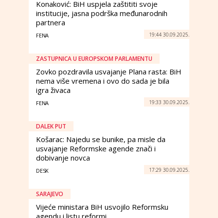
Konaković: BiH uspjela zaštititi svoje
institucije, jasna podrška međunarodnih
partnera
19:44 30.09.2025.
FENA
ZASTUPNICA U EUROPSKOM PARLAMENTU
Zovko pozdravila usvajanje Plana rasta: BiH
nema više vremena i ovo do sada je bila
igra živaca
19:33 30.09.2025.
FENA
DALEK PUT
Košarac: Najedu se bunike, pa misle da
usvajanje Reformske agende znači i
dobivanje novca
17:29 30.09.2025.
DESK
SARAJEVO
Vijeće ministara BiH usvojilo Reformsku
agendu i listu reformi