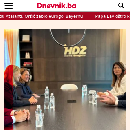
anti, Oršić zabio eurogol Bayernu
Papa Lav oštro kritizira
Copyright © Dnevnik.ba 2023.
CRNA KRONIKA
INTERVIEW
LIFESTYLE
VIJESTI
SPORT
TEME