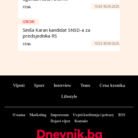
15:59 30.09.2025.
FENA
IZBORI
Siniša Karan kandidat SNSD-a za
predsjednika RS
15:53 30.09.2025.
FENA
Vijesti
Sport
Interview
Teme
Crna kronika
Lifestyle
O nama
Marketing
Impressum
Uvjeti korištenja i privacy
RSS
Dojavi vijest
Kontakt