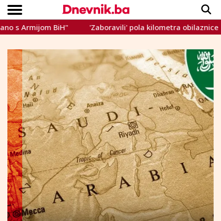
 Armijom BiH"
'Zaboravili' pola kilometra obilaznice u Her
Copyright © Dnevnik.ba 2023.
CRNA KRONIKA
INTERVIEW
LIFESTYLE
VIJESTI
SPORT
TEME