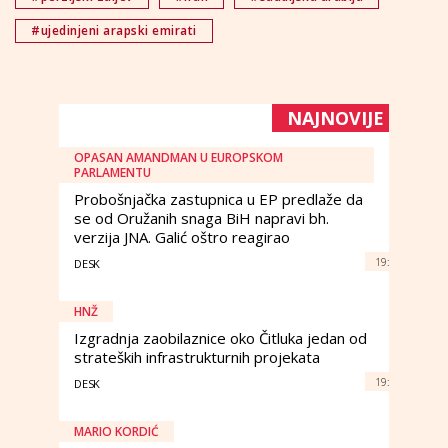
#ujedinjeni arapski emirati
NAJNOVIJE
OPASAN AMANDMAN U EUROPSKOM
PARLAMENTU
Probošnjačka zastupnica u EP predlaže da
se od Oružanih snaga BiH napravi bh.
verzija JNA. Galić oštro reagirao
19:
DESK
HNŽ
Izgradnja zaobilaznice oko Čitluka jedan od
strateških infrastrukturnih projekata
19:
DESK
MARIO KORDIĆ