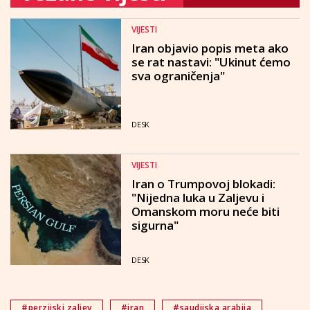
VIJESTI
Iran objavio popis meta ako
se rat nastavi: "Ukinut ćemo
sva ograničenja"
DESK
VIJESTI
Iran o Trumpovoj blokadi:
"Nijedna luka u Zaljevu i
Omanskom moru neće biti
sigurna"
DESK
#perzijski zaljev
#iran
#saudijska arabija