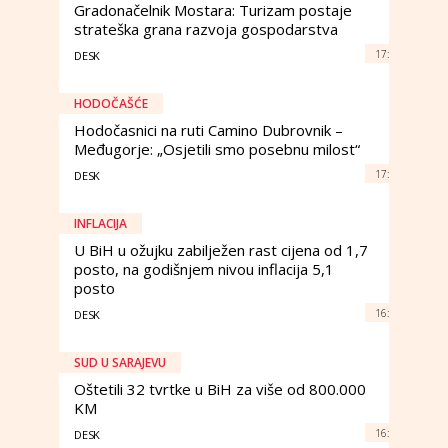
Gradonačelnik Mostara: Turizam postaje
strateška grana razvoja gospodarstva
17:
DESK
HODOČAŠĆE
Hodočasnici na ruti Camino Dubrovnik –
Međugorje: „Osjetili smo posebnu milost“
17:
DESK
INFLACIJA
U BiH u ožujku zabilježen rast cijena od 1,7
posto, na godišnjem nivou inflacija 5,1
posto
16:
DESK
SUD U SARAJEVU
Oštetili 32 tvrtke u BiH za više od 800.000
KM
16:
DESK