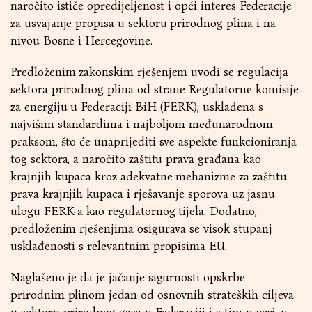
naročito ističe opredijeljenost i opći interes Federacije
za usvajanje propisa u sektoru prirodnog plina i na
nivou Bosne i Hercegovine.
Predloženim zakonskim rješenjem uvodi se regulacija
sektora prirodnog plina od strane Regulatorne komisije
za energiju u Federaciji BiH (FERK), usklađena s
najvišim standardima i najboljom međunarodnom
praksom, što će unaprijediti sve aspekte funkcioniranja
tog sektora, a naročito zaštitu prava građana kao
krajnjih kupaca kroz adekvatne mehanizme za zaštitu
prava krajnjih kupaca i rješavanje sporova uz jasnu
ulogu FERK-a kao regulatornog tijela. Dodatno,
predloženim rješenjima osigurava se visok stupanj
usklađenosti s relevantnim propisima EU.
Naglašeno je da je jačanje sigurnosti opskrbe
prirodnim plinom jedan od osnovnih strateških ciljeva