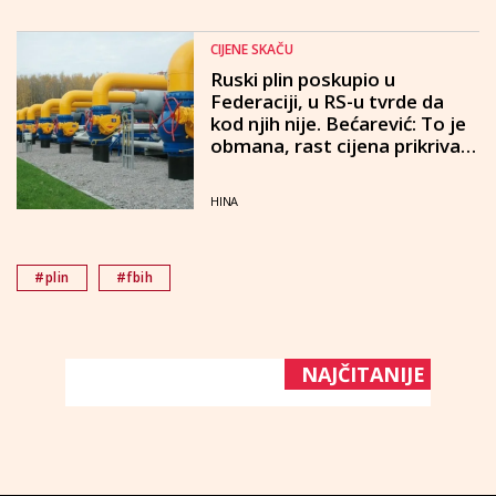
CIJENE SKAČU
Ruski plin poskupio u
Federaciji, u RS-u tvrde da
kod njih nije. Bećarević: To je
obmana, rast cijena prikrivaju
subvencijama
HINA
#plin
#fbih
NAJČITANIJE