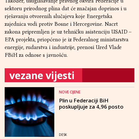
Također, usuglašavanje pravnog okvira Federacije u
sektoru prirodnog plina dat će značajan doprinos i u
rješavanju otvorenih slučajeva koje Energetska
zajednica vodi protiv Bosne i Hercegovine. Nacrt
zakona pripremljen je uz tehničku asistenciju USAID –
EPA projekta, priopćeno je iz Federalnog ministarstva
energije, rudarstva i industrije, prenosi Ured Vlade
FBiH za odnose s javnošću.
vezane vijesti
NOVE CIJENE
Plin u Federaciji BiH
poskupljuje za 4,96 posto
DESK