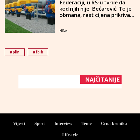
Federaciji, u RS-u tvrde da
kod njih nije. Bećarević: To je
obmana, rast cijena prikrivaju
subvencijama
HINA
#plin
#fbih
NAJČITANIJE
Vijesti
Sport
Interview
Teme
Crna kronika
Lifestyle