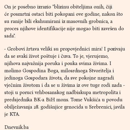
On je posebno izrazio "blizinu obiteljima onih, čiji
će posmrtni ostaci biti pokopani ove godine, nakon što
su ranije bili ekshumirani iz masovnih grobnica, a
proces njihove identifikacije nije mogao biti završen do
sada".
- Grobovi žrtava veliki su propovjednici mira! I pozivaju
da se svaki život poštuje i čuva. To je, vjerujemo,
njihova najvažnija poruka i pouka svima živima. I
molimo Gospodina Boga, milosrdnoga Stvoritelja i
jedinoga Gospodara života, da sve pokojne nagradi
vječnim životom i da se u živima iz ove tuge rodi nada -
stoji u poruci vrhbosanskog nadbiskupa metropolita i
predsjednika BK-a BiH mons. Tome Vukšića u povodu
obilježavanja 28. godišnjice genocida u Srebrenici, javila
je KTA.
Dnevnik.ba