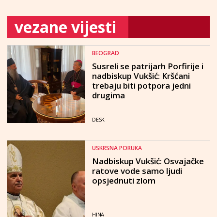
vezane vijesti
BEOGRAD
Susreli se patrijarh Porfirije i
nadbiskup Vukšić: Kršćani
trebaju biti potpora jedni
drugima
DESK
USKRSNA PORUKA
Nadbiskup Vukšić: Osvajačke
ratove vode samo ljudi
opsjednuti zlom
HINA