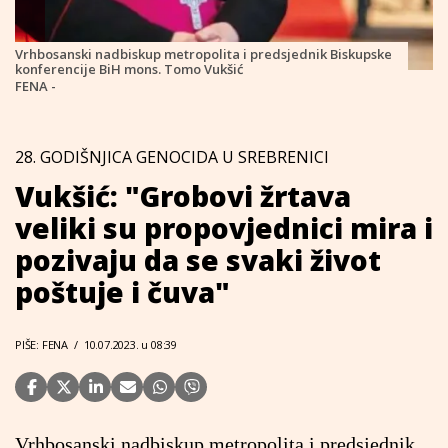
Vrhbosanski nadbiskup metropolita i predsjednik Biskupske
konferencije BiH mons. Tomo Vukšić
FENA -
28. GODIŠNJICA GENOCIDA U SREBRENICI
Vukšić: "Grobovi žrtava
veliki su propovjednici mira i
pozivaju da se svaki život
poštuje i čuva"
PIŠE: FENA
/
10.07.2023. u 08:39
Vrhbosanski nadbiskup metropolita i predsjednik