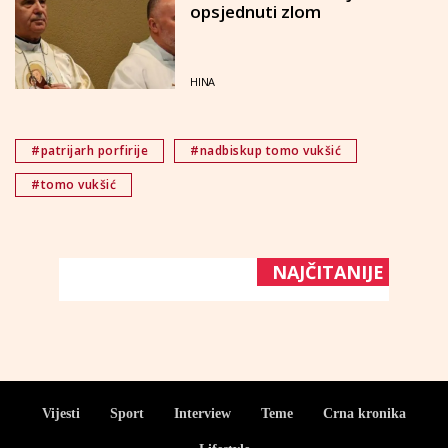
opsjednuti zlom
HINA
#patrijarh porfirije
#nadbiskup tomo vukšić
#tomo vukšić
NAJČITANIJE
Vijesti
Sport
Interview
Teme
Crna kronika