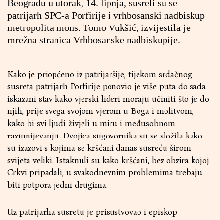
Beogradu u utorak, 14. lipnja, susreli su se
patrijarh SPC-a Porfirije i vrhbosanski nadbiskup
metropolita mons. Tomo Vukšić, izvijestila je
mrežna stranica Vrhbosanske nadbiskupije.
Kako je priopćeno iz patrijaršije, tijekom srdačnog
susreta patrijarh Porfirije ponovio je više puta do sada
iskazani stav kako vjerski lideri moraju učiniti što je do
njih, prije svega svojom vjerom u Boga i molitvom,
kako bi svi ljudi živjeli u miru i međusobnom
razumijevanju. Dvojica sugovornika su se složila kako
su izazovi s kojima se kršćani danas susreću širom
svijeta veliki. Istaknuli su kako kršćani, bez obzira kojoj
Crkvi pripadali, u svakodnevnim problemima trebaju
biti potpora jedni drugima.
Uz patrijarha susretu je prisustvovao i episkop