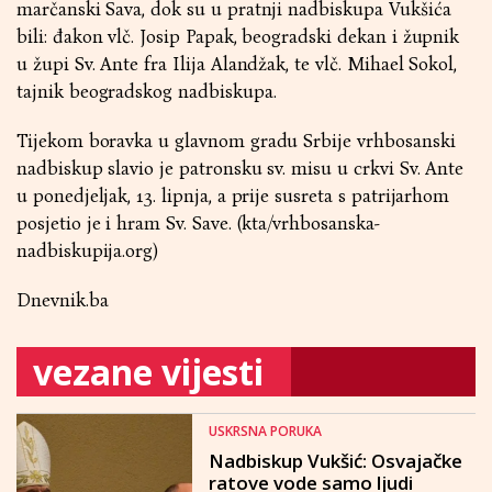
marčanski Sava, dok su u pratnji nadbiskupa Vukšića
bili: đakon vlč. Josip Papak, beogradski dekan i župnik
u župi Sv. Ante fra Ilija Alandžak, te vlč. Mihael Sokol,
tajnik beogradskog nadbiskupa.
Tijekom boravka u glavnom gradu Srbije vrhbosanski
nadbiskup slavio je patronsku sv. misu u crkvi Sv. Ante
u ponedjeljak, 13. lipnja, a prije susreta s patrijarhom
posjetio je i hram Sv. Save. (kta/vrhbosanska-
nadbiskupija.org)
Dnevnik.ba
vezane vijesti
USKRSNA PORUKA
Nadbiskup Vukšić: Osvajačke
ratove vode samo ljudi