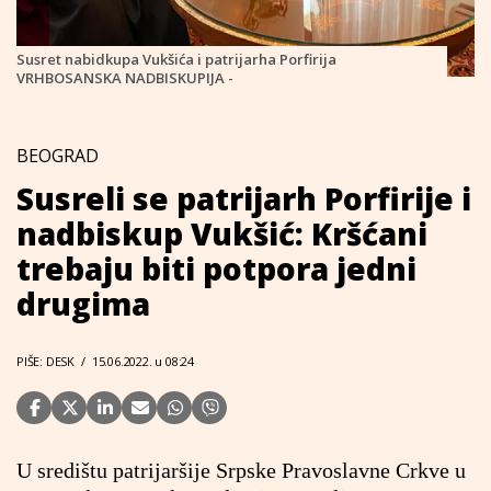
Susret nabidkupa Vukšića i patrijarha Porfirija
VRHBOSANSKA NADBISKUPIJA -
BEOGRAD
Susreli se patrijarh Porfirije i
nadbiskup Vukšić: Kršćani
trebaju biti potpora jedni
drugima
PIŠE: DESK
/
15.06.2022. u 08:24
U središtu patrijaršije Srpske Pravoslavne Crkve u