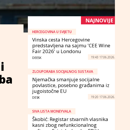
NAJNOVIJE
HERCEGOVINA U SVIJETU
Vinska cesta Hercegovine
predstavljena na sajmu 'CEE Wine
Fair 2026' u Londonu
19:43 17.06.2026.
DEESK
i
ZLOUPORABA SOCIJALNOG SUSTAVA
uba
Njemačka smanjuje socijalne
povlastice, posebno građanima iz
jugoistočne EU
19:20 17.06.2026.
DESK
SIVA LISTA MONEYVALA
Škobić: Registar stvarnih vlasnika
kasni zbog nefunkcionalnog