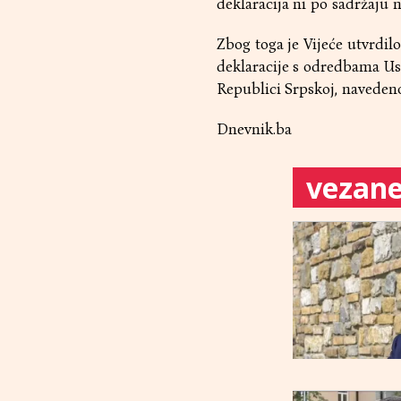
deklaracija ni po sadržaju 
Zbog toga je Vijeće utvrdil
deklaracije s odredbama Ust
Republici Srpskoj, navedeno
Dnevnik.ba
vezane 