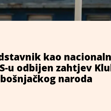
dstavnik kao nacionaln
RS-u odbijen zahtjev Kl
a bošnjačkog naroda