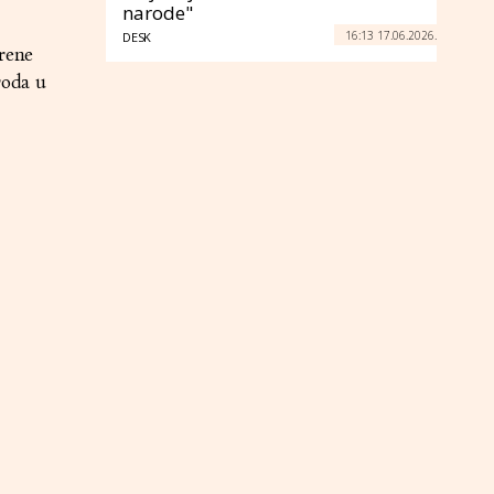
narode"
16:13 17.06.2026.
DESK
orene
roda u