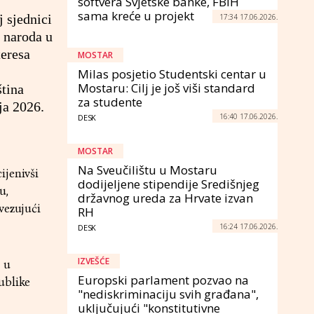
softvera Svjetske banke, FBiH
sama kreće u projekt
j sjednici
17:34 17.06.2026.
g naroda u
teresa
MOSTAR
Milas posjetio Studentski centar u
Mostaru: Cilj je još viši standard
ština
za studente
ja 2026.
16:40 17.06.2026.
DESK
MOSTAR
Na Sveučilištu u Mostaru
ijenivši
dodijeljene stipendije Središnjeg
u,
državnog ureda za Hrvate izvan
vezujući
RH
16:24 17.06.2026.
DESK
IZVEŠĆE
 u
Europski parlament pozvao na
ublike
"nediskriminaciju svih građana",
uključujući "konstitutivne