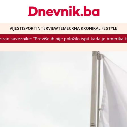
VIJESTI
SPORT
INTERVIEW
TEME
CRNA KRONIKA
LIFESTYLE
više ih nije položilo ispit kada je Amerika tražila pomoć"