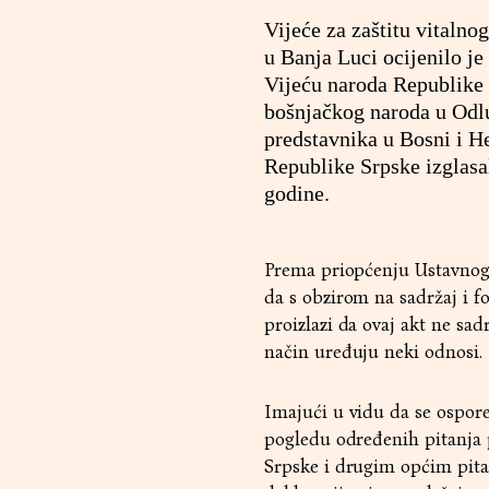
Vijeće za zaštitu vitalno
u Banja Luci ocijenilo je
Vijeću naroda Republike 
bošnjačkog naroda u Odlu
predstavnika u Bosni i H
Republike Srpske izglasa
godine.
Prema priopćenju Ustavnog s
da s obzirom na sadržaj i fo
proizlazi da ovaj akt ne sa
način uređuju neki odnosi.
Imajući u vidu da se ospor
pogledu određenih pitanja p
Srpske i drugim općim pitan