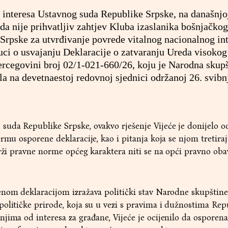
g interesa Ustavnog suda Republike Srpske, na današnjo
 da nije prihvatljiv zahtjev Kluba izaslanika bošnjačko
Srpske za utvrđivanje povrede vitalnog nacionalnog in
ci o usvajanju Deklaracije o zatvaranju Ureda visokog
ercegovini broj 02/1-021-660/26, koju je Narodna skup
la na devetnaestoj redovnoj sjednici održanoj 26. svibn
uda Republike Srpske, ovakvo rješenje Vijeće je donijelo oc
rmu osporene deklaracije, kao i pitanja koja se njom tretiraj
drži pravne norme općeg karaktera niti se na opći pravno oba
enom deklaracijom izražava politički stav Narodne skupštine
olitičke prirode, koja su u vezi s pravima i dužnostima Rep
jima od interesa za građane, Vijeće je ocijenilo da osporena