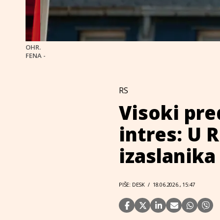
OHR.
FENA -
RS
Visoki pre
intres: U 
izaslanik
PIŠE: DESK
/
18.06.2026., 15:47