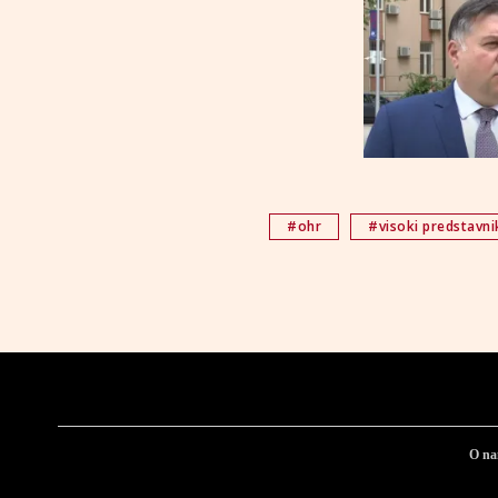
#ohr
#visoki predstavni
O n