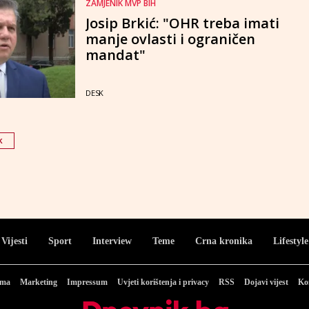
ZAMJENIK MVP BIH
Josip Brkić: "OHR treba imati
manje ovlasti i ograničen
mandat"
DESK
k
Vijesti
Sport
Interview
Teme
Crna kronika
Lifestyle
ama
Marketing
Impressum
Uvjeti korištenja i privacy
RSS
Dojavi vijest
Ko