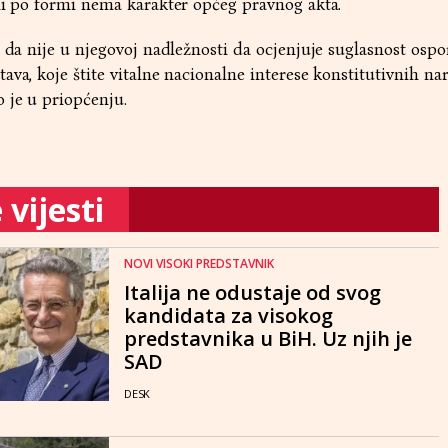
ni po formi nema karakter općeg pravnog akta.
o da nije u njegovoj nadležnosti da ocjenjuje suglasnost osp
ava, koje štite vitalne nacionalne interese konstitutivnih na
 je u priopćenju.
vijesti
NOVI VISOKI PREDSTAVNIK
Italija ne odustaje od svog
kandidata za visokog
predstavnika u BiH. Uz njih je
SAD
DESK