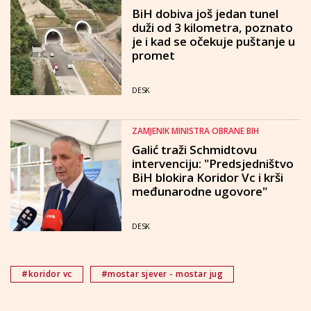
BiH dobiva još jedan tunel
duži od 3 kilometra, poznato
je i kad se očekuje puštanje u
promet
DESK
ZAMJENIK MINISTRA OBRANE BIH
Galić traži Schmidtovu
intervenciju: "Predsjedništvo
BiH blokira Koridor Vc i krši
međunarodne ugovore"
DESK
#koridor vc
#mostar sjever - mostar jug