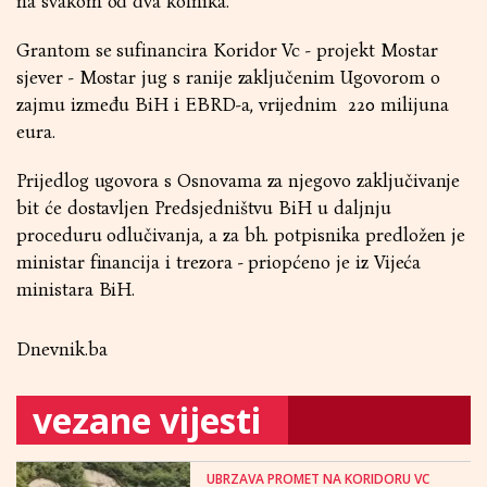
na svakom od dva kolnika.
Grantom se sufinancira Koridor Vc - projekt Mostar
sjever - Mostar jug s ranije zaključenim Ugovorom o
zajmu između BiH i EBRD-a, vrijednim 220 milijuna
eura.
Prijedlog ugovora s Osnovama za njegovo zaključivanje
bit će dostavljen Predsjedništvu BiH u daljnju
proceduru odlučivanja, a za bh. potpisnika predložen je
ministar financija i trezora - priopćeno je iz Vijeća
ministara BiH.
Dnevnik.ba
vezane vijesti
UBRZAVA PROMET NA KORIDORU VC