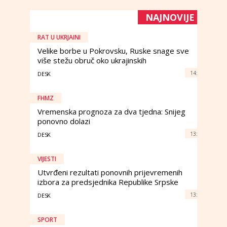
NAJNOVIJE
RAT U UKRJAINI
Velike borbe u Pokrovsku, Ruske snage sve
više stežu obruč oko ukrajinskih
14:
DESK
FHMZ
Vremenska prognoza za dva tjedna: Snijeg
ponovno dolazi
13:
DESK
VIJESTI
Utvrđeni rezultati ponovnih prijevremenih
izbora za predsjednika Republike Srpske
13:
DESK
SPORT