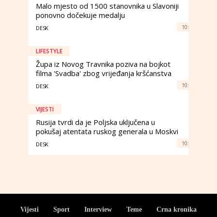
Malo mjesto od 1500 stanovnika u Slavoniji
ponovno dočekuje medalju
10:
DESK
LIFESTYLE
Župa iz Novog Travnika poziva na bojkot
filma 'Svadba' zbog vrijeđanja kršćanstva
10:
DESK
VIJESTI
Rusija tvrdi da je Poljska uključena u
pokušaj atentata ruskog generala u Moskvi
10:
DESK
Vijesti
Sport
Interview
Teme
Crna kronika