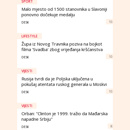
SPORT
Malo mjesto od 1500 stanovnika u Slavoniji
ponovno dočekuje medalju
10:
DESK
LIFESTYLE
Župa iz Novog Travnika poziva na bojkot
filma 'Svadba' zbog vrijeđanja kršćanstva
10:
DESK
VIJESTI
Rusija tvrdi da je Poljska uključena u
pokušaj atentata ruskog generala u Moskvi
10:
DESK
VIJESTI
Orban: "Clinton je 1999. tražio da Mađarska
napadne Srbiju"
8:
DESK