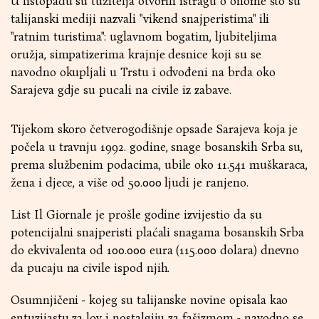
U listopadu su tužitelja otvorili istragu o onome što su
talijanski mediji nazvali "vikend snajperistima" ili
"ratnim turistima": uglavnom bogatim, ljubiteljima
oružja, simpatizerima krajnje desnice koji su se
navodno okupljali u Trstu i odvođeni na brda oko
Sarajeva gdje su pucali na civile iz zabave.
Tijekom skoro četverogodišnje opsade Sarajeva koja je
počela u travnju 1992. godine, snage bosanskih Srba su,
prema službenim podacima, ubile oko 11.541 muškaraca,
žena i djece, a više od 50.000 ljudi je ranjeno.
List Il Giornale je prošle godine izvijestio da su
potencijalni snajperisti plaćali snagama bosanskih Srba
do ekvivalenta od 100.000 eura (115.000 dolara) dnevno
da pucaju na civile ispod njih.
Osumnjičeni - kojeg su talijanske novine opisala kao
entuzijastu za lov i nostalgiju za fašizmom - navodno se