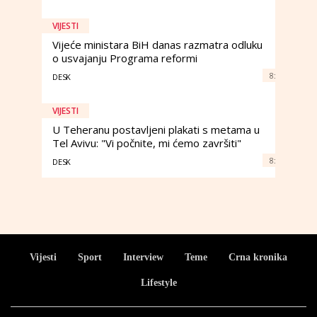
VIJESTI
Vijeće ministara BiH danas razmatra odluku
o usvajanju Programa reformi
8:
DESK
VIJESTI
U Teheranu postavljeni plakati s metama u
Tel Avivu: "Vi počnite, mi ćemo završiti"
8:
DESK
Vijesti
Sport
Interview
Teme
Crna kronika
Lifestyle