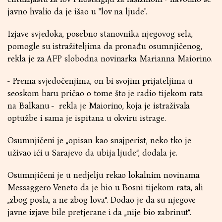
javno hvalio da je išao u "lov na ljude".
Izjave svjedoka, posebno stanovnika njegovog sela,
pomogle su istražiteljima da pronađu osumnjičenog,
rekla je za AFP slobodna novinarka Marianna Maiorino.
- Prema svjedočenjima, on bi svojim prijateljima u
seoskom baru pričao o tome što je radio tijekom rata
na Balkanu - rekla je Maiorino, koja je istraživala
optužbe i sama je ispitana u okviru istrage.
Osumnjičeni je „opisan kao snajperist, neko tko je
uživao ići u Sarajevo da ubija ljude“, dodala je.
Osumnjičeni je u nedjelju rekao lokalnim novinama
Messaggero Veneto da je bio u Bosni tijekom rata, ali
„zbog posla, a ne zbog lova“. Dodao je da su njegove
javne izjave bile pretjerane i da „nije bio zabrinut“.