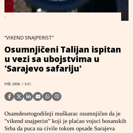
-
"VIKEND SNAJPERIST"
Osumnjičeni Talijan ispitan
u vezi sa ubojstvima u
'Sarajevo safariju'
PIŠE: DESK
/
9.31.
Osamdesetogodišnji muškarac osumnjičen da je
"vikend snajperist" koji je plaćao vojsci bosanskih
Srba da puca na civile tokom opsade Sarajeva