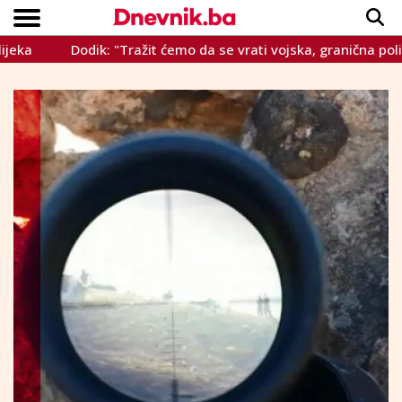
Dodik: "Tražit ćemo da se vrati vojska, granična policija, ob
Copyright © Dnevnik.ba 2023.
CRNA KRONIKA
INTERVIEW
LIFESTYLE
VIJESTI
SPORT
TEME