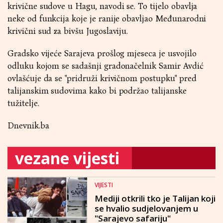
krivične sudove u Hagu, navodi se. To tijelo obavlja
neke od funkcija koje je ranije obavljao Međunarodni
krivični sud za bivšu Jugoslaviju.
Gradsko vijeće Sarajeva prošlog mjeseca je usvojilo
odluku kojom se sadašnji gradonačelnik Samir Avdić
ovlašćuje da se "pridruži krivičnom postupku" pred
talijanskim sudovima kako bi podržao talijanske
tužitelje.
Dnevnik.ba
vezane vijesti
VIJESTI
Mediji otkrili tko je Talijan koji
se hvalio sudjelovanjem u
"Sarajevo safariju"