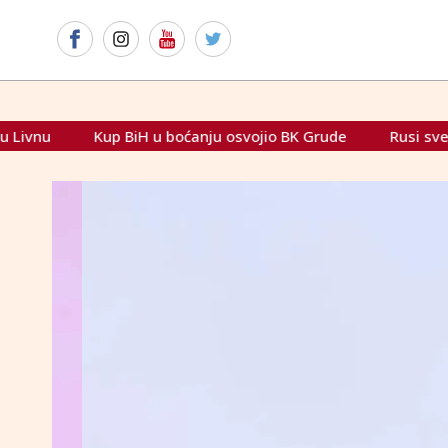
BiH u boćanju osvojio BK Grude
Rusi sve žešće bombardira