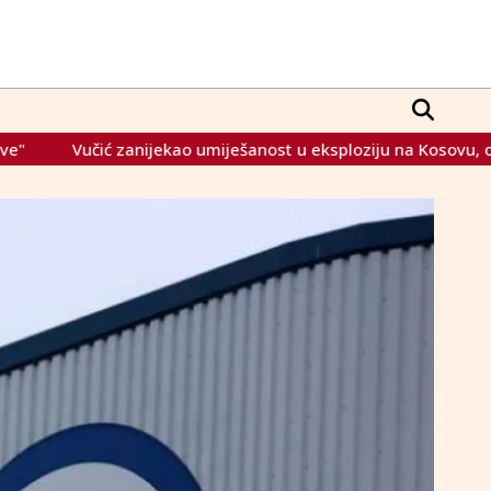
nijekao umiješanost u eksploziju na Kosovu, optužio Prištinu da