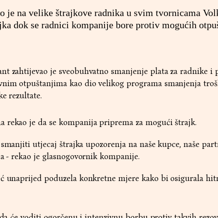
o je na velike štrajkove radnika u svim tvornicama Vo
ka dok se radnici kompanije bore protiv mogućih otpuš
t zahtijevao je sveobuhvatno smanjenje plata za radnike i pr
vnim otpuštanjima kao dio velikog programa smanjenja tro
ke rezultate.
 rekao je da se kompanija priprema za mogući štrajk.
 smanjiti utjecaj štrajka upozorenja na naše kupce, naše part
ja - rekao je glasnogovornik kompanije.
ć unaprijed poduzela konkretne mjere kako bi osigurala hitn
 da će voditi ogorčenu i intenzivnu borbu protiv takvih rezov