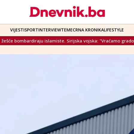
VIJESTI
SPORT
INTERVIEW
TEME
CRNA KRONIKA
LIFESTYLE
ju islamiste. Sirijska vojska: "Vraćamo gradove"
Vučić za