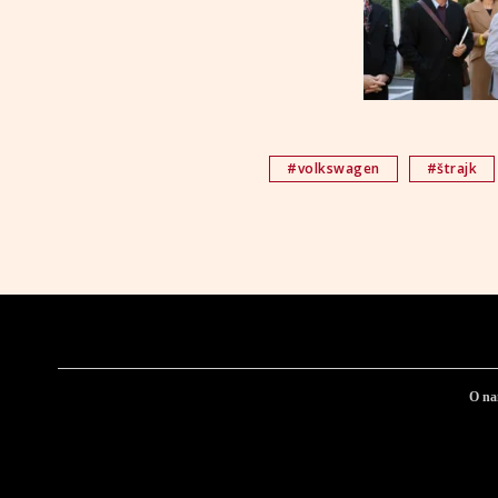
#volkswagen
#štrajk
O n