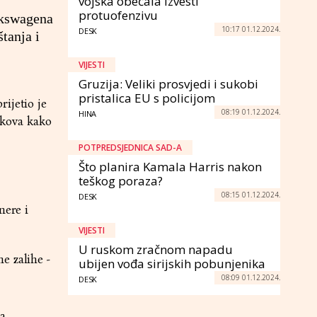
vojska obećala izvesti
protuofenzivu
lkswagena
10:17 01.12.2024.
DESK
tanja i
VIJESTI
Gruzija: Veliki prosvjedi i sukobi
pristalica EU s policijom
ijetio je
08:19 01.12.2024.
HINA
škova kako
POTPREDSJEDNICA SAD-A
Što planira Kamala Harris nakon
teškog poraza?
08:15 01.12.2024.
DESK
nere i
VIJESTI
U ruskom zračnom napadu
e zalihe -
ubijen vođa sirijskih pobunjenika
08:09 01.12.2024.
DESK
a.