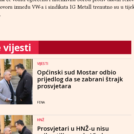
voru između VW-a i sindikata IG Metall trenutno su u tijeku
.
vijesti
VIJESTI
Općinski sud Mostar odbio
prijedlog da se zabrani štrajk
prosvjetara
FENA
HNŽ
Prosvjetari u HNŽ-u nisu