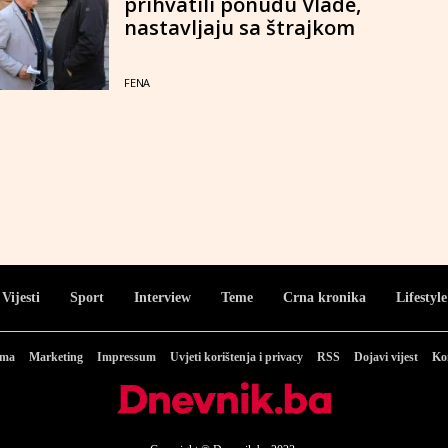
prihvatili ponudu Vlade,
nastavljaju sa štrajkom
FENA
Vijesti
Sport
Interview
Teme
Crna kronika
Lifestyle
ama
Marketing
Impressum
Uvjeti korištenja i privacy
RSS
Dojavi vijest
Ko