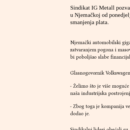
Sindikat IG Metall pozva
u Njemačkoj od ponedjelj
smanjenja plata.
Njemački automobilski gigan
zatvaranjem pogona i maso
bi poboljšao slabe financijs
Glasnogovornik Volkswagena
- Želimo što je više moguće
naša industrijska postrojen
- Zbog toga je kompanija ve
dodao je.
Sindikalni lideri obećali su