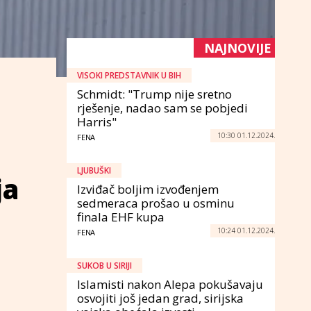
NAJNOVIJE
VISOKI PREDSTAVNIK U BIH
Schmidt: "Trump nije sretno
rješenje, nadao sam se pobjedi
Harris"
10:30 01.12.2024.
FENA
LJUBUŠKI
ja
Izviđač boljim izvođenjem
sedmeraca prošao u osminu
finala EHF kupa
10:24 01.12.2024.
FENA
SUKOB U SIRIJI
Islamisti nakon Alepa pokušavaju
osvojiti još jedan grad, sirijska