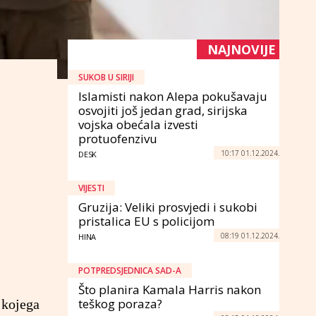
NAJNOVIJE
SUKOB U SIRIJI
Islamisti nakon Alepa pokušavaju
osvojiti još jedan grad, sirijska
vojska obećala izvesti
protuofenzivu
10:17 01.12.2024.
DESK
VIJESTI
Gruzija: Veliki prosvjedi i sukobi
pristalica EU s policijom
08:19 01.12.2024.
HINA
POTPREDSJEDNICA SAD-A
Što planira Kamala Harris nakon
teškog poraza?
 kojega