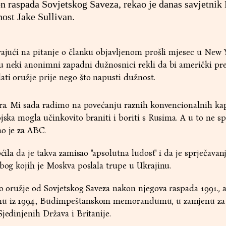
n raspada Sovjetskog Saveza, rekao je danas savjetnik 
ost Jake Sullivan.
rajući na pitanje o članku objavljenom prošli mjesec u New 
u neki anonimni zapadni dužnosnici rekli da bi američki pr
ti oružje prije nego što napusti dužnost.
tra. Mi sada radimo na povećanju raznih konvencionalnih kap
ojska mogla učinkovito braniti i boriti s Rusima. A u to ne s
o je za ABC.
pćila da je takva zamisao "apsolutna ludost" i da je sprječavan
zbog kojih je Moskva poslala trupe u Ukrajinu.
o oružje od Sovjetskog Saveza nakon njegova raspada 1991., a
mu iz 1994., Budimpeštanskom memorandumu, u zamjenu za
jedinjenih Država i Britanije.