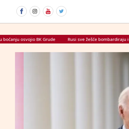
 BK Grude
Rusi sve žešće bombardiraju islamiste. Sirijsk