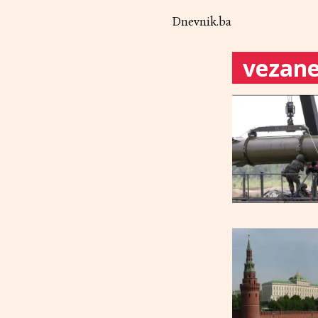
Dnevnik.ba
vezane 