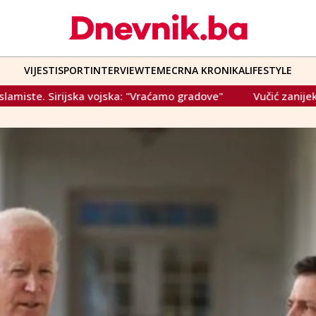
VIJESTI
SPORT
INTERVIEW
TEME
CRNA KRONIKA
LIFESTYLE
a vojska: "Vraćamo gradove"
Vučić zanijekao umiješanost u 