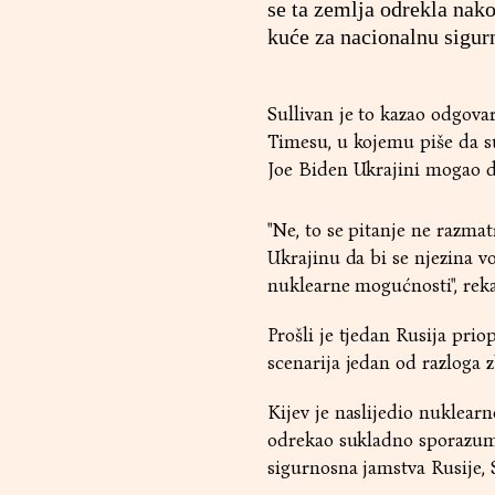
se ta zemlja odrekla nako
kuće za nacionalnu sigurn
Sullivan je to kazao odgova
Timesu, u kojemu piše da s
Joe Biden Ukrajini mogao da
"Ne, to se pitanje ne razma
Ukrajinu da bi se njezina v
nuklearne mogućnosti", reka
Prošli je tjedan Rusija prio
scenarija jedan od razloga 
Kijev je naslijedio nuklearn
odrekao sukladno sporazu
sigurnosna jamstva Rusije, S