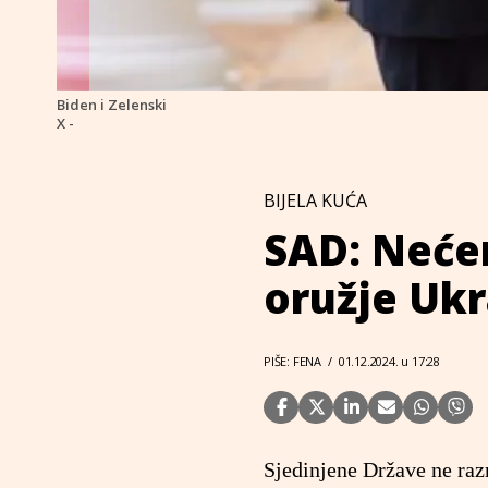
Biden i Zelenski
X -
BIJELA KUĆA
SAD: Neće
oružje Ukr
PIŠE: FENA
/
01.12.2024. u 17:28
Sjedinjene Države ne raz