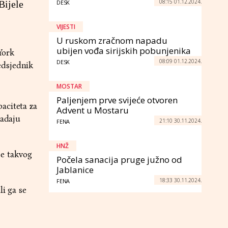
08:15 01.12.2024.
Bijele
DESK
VIJESTI
U ruskom zračnom napadu
ubijen vođa sirijskih pobunjenika
York
08:09 01.12.2024.
DESK
edsjednik
MOSTAR
Paljenjem prve svijeće otvoren
aciteta za
Advent u Mostaru
padaju
21:10 30.11.2024.
FENA
HNŽ
je takvog
Počela sanacija pruge južno od
Jablanice
18:33 30.11.2024.
FENA
li ga se