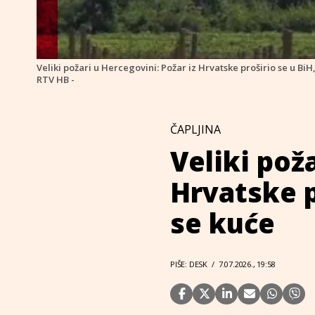
Veliki požari u Hercegovini: Požar iz Hrvatske proširio se u BiH
RTV HB -
ČAPLJINA
Veliki pož
Hrvatske p
se kuće
PIŠE: DESK
/
7.07.2026., 19:58