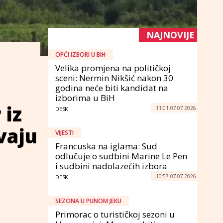
NAJNOVIJE
OPĆI IZBORI U BIH
Velika promjena na političkoj
sceni: Nermin Nikšić nakon 30
godina neće biti kandidat na
izborima u BiH
 iz
11:01 07.07.2026.
DESK
vaju
VIJESTI
Francuska na iglama: Sud
odlučuje o sudbini Marine Le Pen
i sudbini nadolazećih izbora
10:57 07.07.2026.
DESK
SEZONA U PUNOM JEKU
Primorac o turističkoj sezoni u