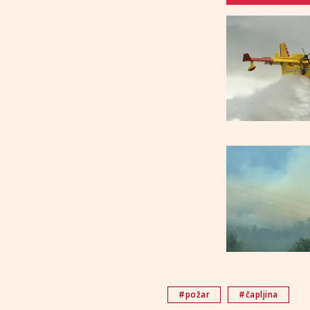
#požar
#čapljina