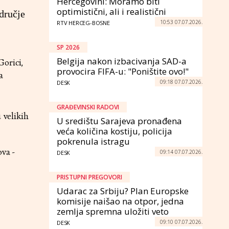
Hercegovini: Moramo biti
optimistični, ali i realistični
dručje
10:53 07.07.2026.
RTV HERCEG-BOSNE
SP 2026
Belgija nakon izbacivanja SAD-a
Gorici,
provocira FIFA-u: "Poništite ovo!"
a
09:18 07.07.2026.
DESK
GRAĐEVINSKI RADOVI
 velikih
U središtu Sarajeva pronađena
veća količina kostiju, policija
pokrenula istragu
va -
09:14 07.07.2026.
DESK
PRISTUPNI PREGOVORI
Udarac za Srbiju? Plan Europske
komisije naišao na otpor, jedna
zemlja spremna uložiti veto
09:10 07.07.2026.
DESK