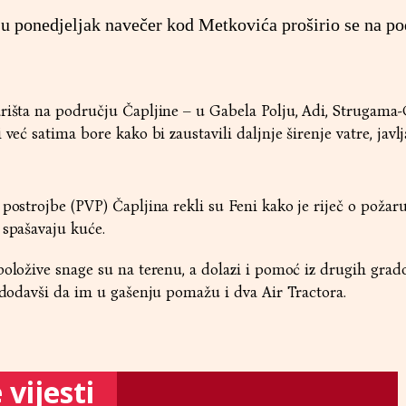
o u ponedjeljak navečer kod Metkovića proširio se na po
rišta na području Čapljine – u Gabela Polju, Adi, Strugama-
već satima bore kako bi zaustavili daljnje širenje vatre, javlj
postrojbe (PVP) Čapljina rekli su Feni kako je riječ o požaru
 spašavaju kuće.
položive snage su na terenu, a dolazi i pomoć iz drugih grado
, dodavši da im u gašenju pomažu i dva Air Tractora.
vijesti