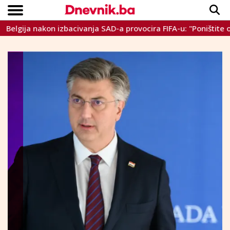
ja nakon izbacivanja SAD-a provocira FIFA-u: "Poništite ovo!"
Copyright © Dnevnik.ba 2023.
CRNA KRONIKA
INTERVIEW
LIFESTYLE
VIJESTI
SPORT
TEME