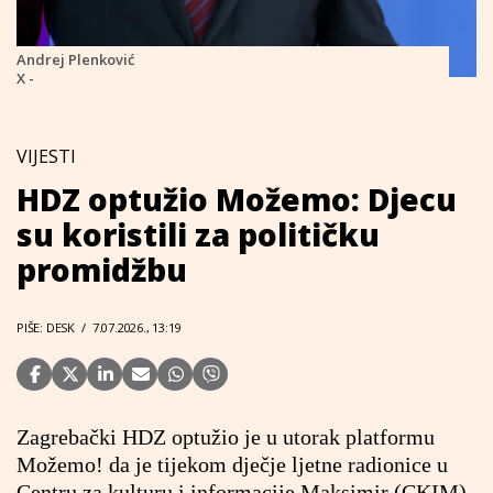
Andrej Plenković
X -
VIJESTI
HDZ optužio Možemo: Djecu
su koristili za političku
promidžbu
PIŠE: DESK
/
7.07.2026., 13:19
Zagrebački HDZ optužio je u utorak platformu
Možemo! da je tijekom dječje ljetne radionice u
Centru za kulturu i informacije Maksimir (CKIM)