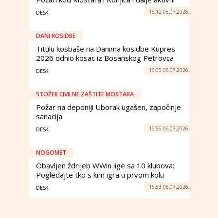
16:12 06.07.2026.
DESK
DANI KOSIDBE
Titulu kosbaše na Danima kosidbe Kupres
2026 odnio kosac iz Bosanskog Petrovca
16:05 06.07.2026.
DESK
STOŽER CIVILNE ZAŠTITE MOSTARA
Požar na deponiji Uborak ugašen, započinje
sanacija
15:56 06.07.2026.
DESK
NOGOMET
Obavljen ždrijeb WWin lige sa 10 klubova:
Pogledajte tko s kim igra u prvom kolu
15:53 06.07.2026.
DESK