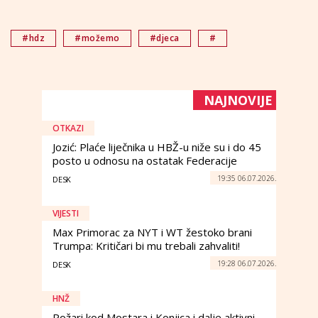
#hdz
#možemo
#djeca
#
NAJNOVIJE
OTKAZI
Jozić: Plaće liječnika u HBŽ-u niže su i do 45
posto u odnosu na ostatak Federacije
19:35 06.07.2026.
DESK
VIJESTI
Max Primorac za NYT i WT žestoko brani
Trumpa: Kritičari bi mu trebali zahvaliti!
19:28 06.07.2026.
DESK
HNŽ
Požari kod Mostara i Konjica i dalje aktivni