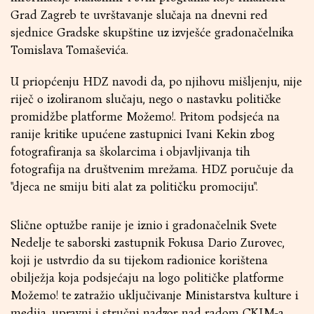
Grad Zagreb te uvrštavanje slučaja na dnevni red
sjednice Gradske skupštine uz izvješće gradonačelnika
Tomislava Tomaševića.
U priopćenju HDZ navodi da, po njihovu mišljenju, nije
riječ o izoliranom slučaju, nego o nastavku političke
promidžbe platforme Možemo!. Pritom podsjeća na
ranije kritike upućene zastupnici Ivani Kekin zbog
fotografiranja sa školarcima i objavljivanja tih
fotografija na društvenim mrežama. HDZ poručuje da
"djeca ne smiju biti alat za političku promociju".
Slične optužbe ranije je iznio i gradonačelnik Svete
Nedelje te saborski zastupnik Fokusa Dario Zurovec,
koji je ustvrdio da su tijekom radionice korištena
obilježja koja podsjećaju na logo političke platforme
Možemo! te zatražio uključivanje Ministarstva kulture i
medija, upravni i stručni nadzor nad radom CKIM-a,