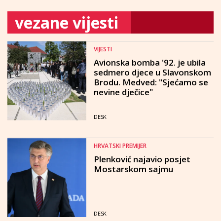
vezane vijesti
VIJESTI
Avionska bomba '92. je ubila
sedmero djece u Slavonskom
Brodu. Medved: "Sjećamo se
nevine dječice"
DESK
HRVATSKI PREMIJER
Plenković najavio posjet
Mostarskom sajmu
DESK