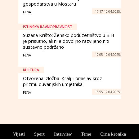
gospodarstva u Mostaru
17:17 12.04.2025.
FENA
ISTINSKA RAVNOPRAVNOST
Suzana Krišto: Žensko poduzetništvo u BiH
je prisutno, ali nije dovoljno razvijeno niti
sustavno podržano
17:05 12.04.2025.
FENA
KULTURA
Otvorena izložba 'Kralj Tomislav kroz
prizmu duvanjskih umjetnika'
15:55 12.04.2025.
FENA
Vijesti
Sport
Interview
Teme
Crna kronika