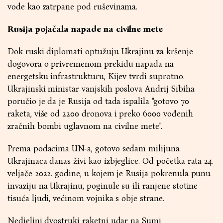
vode kao zatrpane pod ruševinama.
Rusija pojačala napade na civilne mete
Dok ruski diplomati optužuju Ukrajinu za kršenje
dogovora o privremenom prekidu napada na
energetsku infrastrukturu, Kijev tvrdi suprotno.
Ukrajinski ministar vanjskih poslova Andrij Sibiha
poručio je da je Rusija od tada ispalila "gotovo 70
raketa, više od 2200 dronova i preko 6000 vođenih
zračnih bombi uglavnom na civilne mete".
Prema podacima UN-a, gotovo sedam milijuna
Ukrajinaca danas živi kao izbjeglice. Od početka rata 24.
veljače 2022. godine, u kojem je Rusija pokrenula punu
invaziju na Ukrajinu, poginule su ili ranjene stotine
tisuća ljudi, većinom vojnika s obje strane.
Nedjeljni dvostruki raketni udar na Sumi