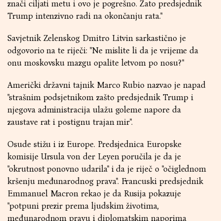
znači ciljati metu i ovo je pogrešno. Zato predsjednik
Trump intenzivno radi na okončanju rata."
Savjetnik Zelenskog Dmitro Litvin sarkastično je
odgovorio na te riječi: "Ne mislite li da je vrijeme da
onu moskovsku mazgu opalite letvom po nosu?"
Američki državni tajnik Marco Rubio nazvao je napad
"strašnim podsjetnikom zašto predsjednik Trump i
njegova administracija ulažu goleme napore da
zaustave rat i postignu trajan mir".
Osude stižu i iz Europe. Predsjednica Europske
komisije Ursula von der Leyen poručila je da je
"okrutnost ponovno udarila" i da je riječ o "očiglednom
kršenju međunarodnog prava". Francuski predsjednik
Emmanuel Macron rekao je da Rusija pokazuje
"potpuni prezir prema ljudskim životima,
međunarodnom pravu i diplomatskim naporima