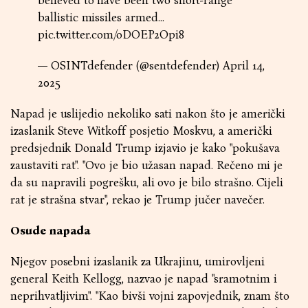
believed to have been two short-range
ballistic missiles armed…
pic.twitter.com/oDOEP2Opi8
— OSINTdefender (@sentdefender)
April 14,
2025
Napad je uslijedio nekoliko sati nakon što je američki
izaslanik Steve Witkoff posjetio Moskvu, a američki
predsjednik Donald Trump izjavio je kako "pokušava
zaustaviti rat". "Ovo je bio užasan napad. Rečeno mi je
da su napravili pogrešku, ali ovo je bilo strašno. Cijeli
rat je strašna stvar", rekao je Trump jučer navečer.
Osude napada
Njegov posebni izaslanik za Ukrajinu, umirovljeni
general Keith Kellogg, nazvao je napad "sramotnim i
neprihvatljivim". "Kao bivši vojni zapovjednik, znam što