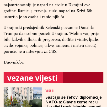
najsmrtonosniji je napad na civile u Ukrajini ove
godine. Ranije, 4. travnja, ruski napad na Krivi Rih
usmrtio je 20 osoba i ranio njih 61.
Ukrajinski predsjednik Zelenski pozvao je Donalda
Trumpa da osobno posjeti Ukrajinu. "Molim vas, prije
bilo kakvih odluka ili pregovora, dođite i vidite, ljude,
civile, vojnike, bolnice, crkve, ranjenu i mrtvu djecu",
poručio je u intervjuu za CBS.
Dnevnik.ba
vezane vijesti
VIJESTI
Sastaju se šefovi diplomacije
NATO-a: Glavne teme rat u
Ukrajini i ruski hibridni napadi