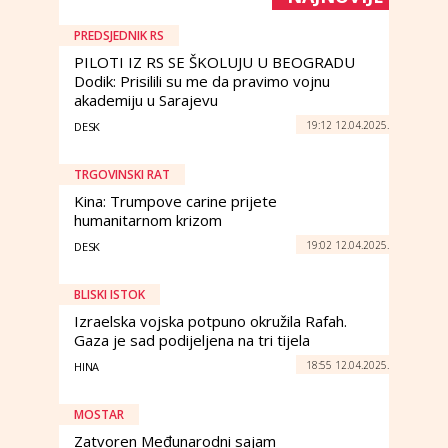
PREDSJEDNIK RS
PILOTI IZ RS SE ŠKOLUJU U BEOGRADU
Dodik: Prisilili su me da pravimo vojnu
akademiju u Sarajevu
19:12 12.04.2025.
DESK
TRGOVINSKI RAT
Kina: Trumpove carine prijete
humanitarnom krizom
19:02 12.04.2025.
DESK
BLISKI ISTOK
Izraelska vojska potpuno okružila Rafah.
Gaza je sad podijeljena na tri tijela
18:55 12.04.2025.
HINA
MOSTAR
Zatvoren Međunarodni sajam