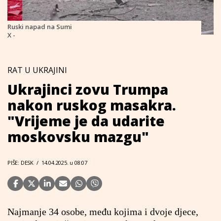
Ruski napad na Sumi
X -
RAT U UKRAJINI
Ukrajinci zovu Trumpa
nakon ruskog masakra.
"Vrijeme je da udarite
moskovsku mazgu"
PIŠE: DESK
/
14.04.2025. u 08:07
Najmanje 34 osobe, među kojima i dvoje djece,