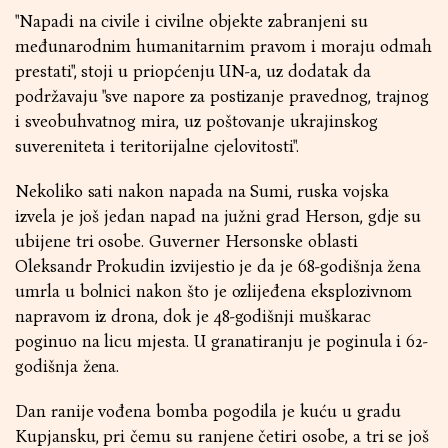
"Napadi na civile i civilne objekte zabranjeni su
međunarodnim humanitarnim pravom i moraju odmah
prestati", stoji u priopćenju UN-a, uz dodatak da
podržavaju "sve napore za postizanje pravednog, trajnog
i sveobuhvatnog mira, uz poštovanje ukrajinskog
suvereniteta i teritorijalne cjelovitosti".
Nekoliko sati nakon napada na Sumi, ruska vojska
izvela je još jedan napad na južni grad Herson, gdje su
ubijene tri osobe. Guverner Hersonske oblasti
Oleksandr Prokudin izvijestio je da je 68-godišnja žena
umrla u bolnici nakon što je ozlijeđena eksplozivnom
napravom iz drona, dok je 48-godišnji muškarac
poginuo na licu mjesta. U granatiranju je poginula i 62-
godišnja žena.
Dan ranije vođena bomba pogodila je kuću u gradu
Kupjansku, pri čemu su ranjene četiri osobe, a tri se još