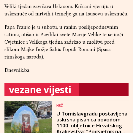
Veliki tjedan završava Uskrsom. Kršćani vjeruju u
uskrsnuće od mrtvih i temelje ga na Isusovu uskrsnuću.
Papa Franjo je u subotu, u ranim poslijepodnevnim
satima, otišao u Baziliku svete Marije Velike te se uoči
Cvjetnice i Velikoga tjedna zadržao u molitvi pred
slikom Majke Božje Salus Populi Romani (Spasa
rimskoga naroda).
Dnevnik.ba
vezane vijesti
HBŽ
U Tomislavgradu postavljena
uskrsna pisanica povodom
1100. obljetnice Hrvatskog
Kraljevstva: "Podsjetnik na