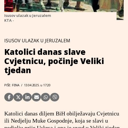
Isusov ulazak u Jeruzalem
KTA -
ISUSOV ULAZAK U JERUZALEM
Katolici danas slave
Cvjetnicu, počinje Veliki
tjedan
PIŠE: FENA
/
13.04.2025. u 17:20
Katolici danas diljem BiH obilježavaju Cvjetnicu
ili Nedjelju Muke Gospodnje, koja se slavi u
nedjelju prije Uskrsa i ona je uvod u Veliki tjedan