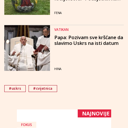
trajne vrijednosti koje nas
povezuju kroz stoljeća"
FENA
VATIKAN
Papa: Pozivam sve kršćane da
slavimo Uskrs na isti datum
HINA
#uskrs
#cvijetnica
NAJNOVIJE
FOKUS