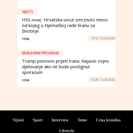
VIJESTI
HSS-ovac: Hrvatska uvozi smrznuto meso
od kojeg u Njemačkoj rade hranu za
životinje
13:12 12.04.2025.
HINA
NUKLEARNI PROGRAM
Trump ponovno prijeti Iranu: Najavio vojno
djelovanje ako ne bude postignut
sporazum
10:26 12.04.2025.
HINA
Vijesti
Sport
Interview
Teme
Crna kronika
Lifestyle