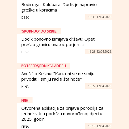
Bodiroga i Kolobara: Dodik je napravio
greške u koracima
15:35 12.04.2025.
DESK
'SKOKNUO' DO SRBIJE
Dodik ponovno ismijava državu: Opet
prešao granicu unatoč potjernici
13:28 12.04.2025.
DESK
POTPREDSJEDNIK VLADE RH
Anušić o Kekinu: "Kao, oni se ne smiju
privoditi i smiju raditi šta hoće"
13:22 12.04.2025.
HINA
FBIH
Otvorena aplikacija za prijave porodilja za
jednokratnu podršku novorođenoj djeci u
2025. godini
13:18 12.04.2025.
FENA