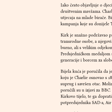
Iako često objavljuje o djec
društvenim mrežama. Charli
utjecaja na mlade birače. B
kampanja koje su donijele
Kirk je snažno podržavao pra
transrodne osobe, a njegovi 
burno, ali s velikim odjek
Predsjedničkom medaljom sl
generacije i borcem za slob
Bijela kuća je poručila da 
koju je Charlie osnovao s 18
suprug i savršen otac. Moli
poručili su u izjavi za BBC
Kirkovo tijelo, te ga dopra
potpredsjednika SAD-a, Air