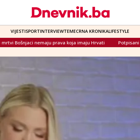
VIJESTI
SPORT
INTERVIEW
TEME
CRNA KRONIKA
LIFESTYLE
 koja imaju Hrvati
Potpisani ugovori za projekte od pos