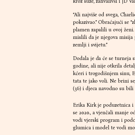
kroz suze, zahvalivši i JD V
“Ali najviše od svega, Charl
pokazivao.” Obraćajući se “
plamen zapalili u ovoj ženi
mislili da je njegova misija
zemlji i svijetu.”
Dodala je da će se turneja 
godine, ali nije otkrila det
kćeri i trogodišnjem sinu, 
tata te jako voli. Ne brini 
(36) i djeca navodno su bili
Erika Kirk je poduzetnica i 
se 2020., a vjenčali manje o
vodi vjerski program i pod
glumica i model te vodi m