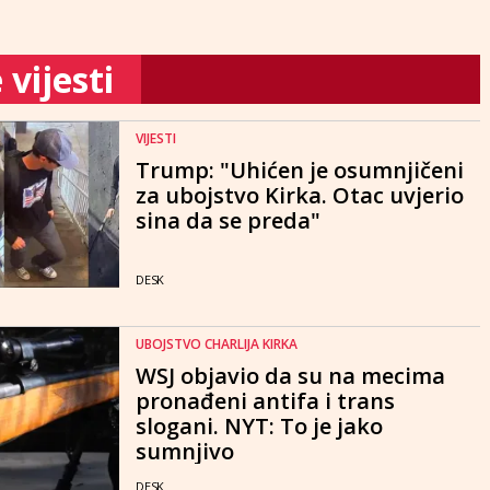
vijesti
VIJESTI
Trump: "Uhićen je osumnjičeni
za ubojstvo Kirka. Otac uvjerio
sina da se preda"
DESK
UBOJSTVO CHARLIJA KIRKA
WSJ objavio da su na mecima
pronađeni antifa i trans
slogani. NYT: To je jako
sumnjivo
DESK