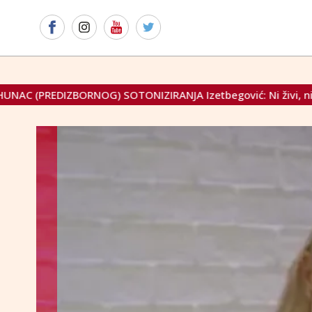
ZIRANJA Izetbegović: Ni živi, ni mrtvi Bošnjaci nemaju prava