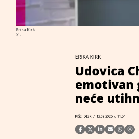
Erika Kirk
X -
ERIKA KIRK
Udovica Ch
emotivan 
neće utihn
PIŠE: DESK
/
13.09.2025. u 11:54