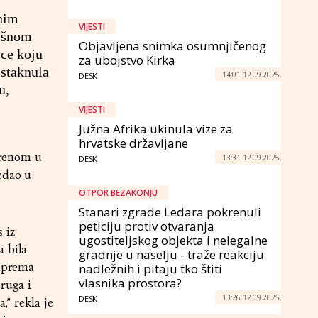
tnim
VIJESTI
lišnom
Objavljena snimka osumnjičenog
ice koju
za ubojstvo Kirka
istaknula
14:01 12.09.2025.
DESK
u,
VIJESTI
Južna Afrika ukinula vize za
hrvatske državljane
vorenom u
13:31 12.09.2025.
DESK
edao u
OTPOR BEZAKONJU
Stanari zgrade Ledara pokrenuli
peticiju protiv otvaranja
 iz
ugostiteljskog objekta i nelegalne
a bila
gradnje u naselju - traže reakciju
a prema
nadležnih i pitaju tko štiti
vlasnika prostora?
ruga i
13:26 12.09.2025.
DESK
,” rekla je