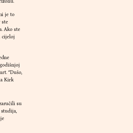
rizonu.
i je to
 ste
a. Ako ste
cijeloj
redne
ogodišnjoj
mrt. “Dušo,
đa Kirk
aručili su
studija,
je