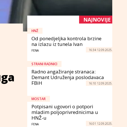
NAJNOVIJE
HNŽ
Od ponedjeljka kontrola brzine
na izlazu iz tunela Ivan
16:34 12.09.2025.
FENA
STRANI RADNICI
Radno angažiranje stranaca:
uga
Demant Udruženja poslodavaca
FBiH
16:10 12.09.2025.
MOSTAR
Potpisani ugovori o potpori
mladim poljoprivrednicima u
HNŽ-u
16:01 12.09.2025.
FENA