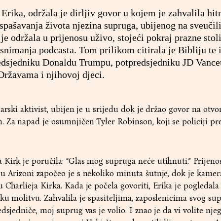
Erika, održala je dirljiv govor u kojem je zahvalila hi
pašavanja života njezina supruga, ubijenog na sveuči
 održala u prijenosu uživo, stojeći pokraj prazne stol
 snimanja podcasta. Tom prilikom citirala je Bibliju te 
edsjedniku Donaldu Trumpu, potpredsjedniku JD Vance
ržavama i njihovoj djeci.
arski aktivist, ubijen je u srijedu dok je držao govor na ot
 Za napad je osumnjičen Tyler Robinson, koji se policiji pr
irk je poručila: “Glas mog supruga neće utihnuti.” Prijenos
u Arizoni započeo je s nekoliko minuta šutnje, dok je kamer
 Charlieja Kirka. Kada je počela govoriti, Erika je pogledal
ku molitvu. Zahvalila je spasiteljima, zaposlenicima svog sup
sjedniče, moj suprug vas je volio. I znao je da vi volite njega