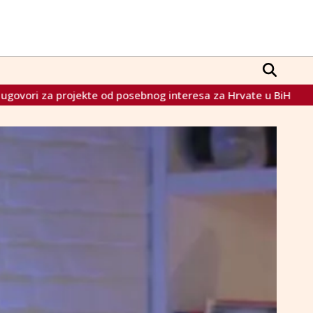
ebnog interesa za Hrvate u BiH
Vitez domaćin 'Večeri hrva