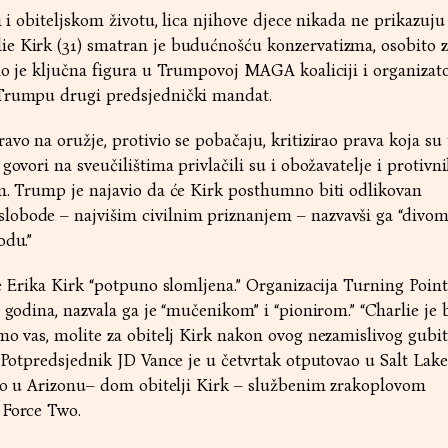
i i obiteljskom životu, lica njihove djece nikada ne prikazuju
e Kirk (31) smatran je budućnošću konzervatizma, osobito 
io je ključna figura u Trumpovoj MAGA koaliciji i organizat
 Trumpu drugi predsjednički mandat.
vo na oružje, protivio se pobačaju, kritizirao prava koja su 
govori na sveučilištima privlačili su i obožavatelje i protivn
om. Trump je najavio da će Kirk posthumno biti odlikovan
obode – najvišim civilnim priznanjem – nazvavši ga “divom
odu.”
je Erika Kirk “potpuno slomljena.” Organizacija Turning Poin
 godina, nazvala ga je “mučenikom” i “pionirom.” “Charlie je 
mo vas, molite za obitelj Kirk nakon ovog nezamislivog gubit
. Potpredsjednik JD Vance je u četvrtak otputovao u Salt Lake
tio u Arizonu– dom obitelji Kirk – službenim zrakoplovom
 Force Two.