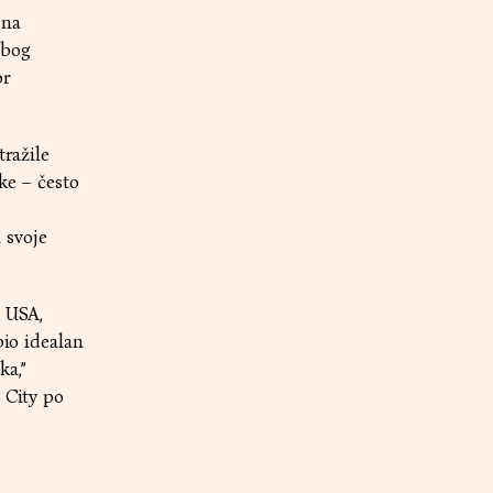
 na
zbog
or
tražile
ike – često
 svoje
t USA,
bio idealan
ka,”
 City po