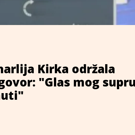
arlija Kirka održala
govor: "Glas mog supr
uti"