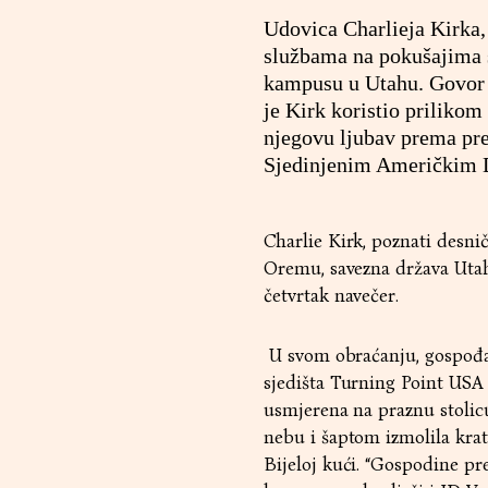
Udovica Charlieja Kirka, 
službama na pokušajima s
kampusu u Utahu. Govor je
je Kirk koristio prilikom
njegovu ljubav prema pr
Sjedinjenim Američkim D
Charlie Kirk, poznati desnič
Oremu, savezna država Utah.
četvrtak navečer.
U svom obraćanju, gospođa K
sjedišta Turning Point USA 
usmjerena na praznu stolicu
nebu i šaptom izmolila krat
Bijeloj kući. “Gospodine pred