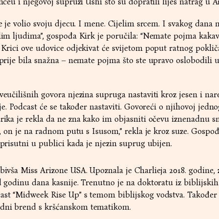
anceu i njegovoj supruzi Ushi što su dopratili lijes natrag u A
ie je volio svoju djecu. I mene. Cijelim srcem. I svakog dana m
zlim ljudima”, gospođa Kirk je poručila: “Nemate pojma kakav
. Krici ove udovice odjekivat će svijetom poput ratnog poklič
 prije bila snažna – nemate pojma što ste upravo oslobodili u 
sveučilišnih govora njezina supruga nastaviti kroz jesen i na
alje. Podcast će se također nastaviti. Govoreći o njihovoj jedn
Erika je rekla da ne zna kako im objasniti očevu iznenadnu s
se, on je na radnom putu s Isusom,” rekla je kroz suze. Gospo
 prisutni u publici kada je njezin suprug ubijen.
bivša Miss Arizone USA. Upoznala je Charlieja 2018. godine, z
d godinu dana kasnije. Trenutno je na doktoratu iz biblijskih 
cast “Midweek Rise Up” s temom biblijskog vodstva. Također 
odni brend s kršćanskom tematikom.