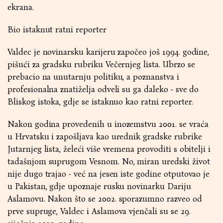
ekrana.
Bio istaknut ratni reporter
Valdec je novinarsku karijeru započeo još 1994. godine,
pišući za gradsku rubriku Večernjeg lista. Ubrzo se
prebacio na unutarnju politiku, a poznanstva i
profesionalna znatiželja odveli su ga daleko - sve do
Bliskog istoka, gdje se istaknuo kao ratni reporter.
Nakon godina provedenih u inozemstvu 2001. se vraća
u Hrvatsku i zapošljava kao urednik gradske rubrike
Jutarnjeg lista, želeći više vremena provoditi s obitelji i
tadašnjom suprugom Vesnom. No, miran uredski život
nije dugo trajao - već na jesen iste godine otputovao je
u Pakistan, gdje upoznaje rusku novinarku Dariju
Aslamovu. Nakon što se 2002. sporazumno razveo od
prve supruge, Valdec i Aslamova vjenčali su se 29.