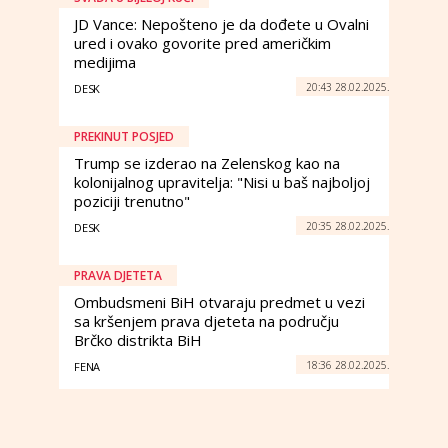
JD Vance: Nepošteno je da dođete u Ovalni
ured i ovako govorite pred američkim
medijima
20:43 28.02.2025.
DESK
PREKINUT POSJED
Trump se izderao na Zelenskog kao na
kolonijalnog upravitelja: "Nisi u baš najboljoj
poziciji trenutno"
20:35 28.02.2025.
DESK
PRAVA DJETETA
Ombudsmeni BiH otvaraju predmet u vezi
sa kršenjem prava djeteta na području
Brčko distrikta BiH
18:36 28.02.2025.
FENA