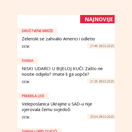
NAJNOVIJE
DRUŠTVENE MREŽE
Zelenski se zahvalio Americi i odletio
21:49 28.02.2025.
DESK
SVAĐA
NISKI UDARCI U BIJELOJ KUĆI: Zašto ne
nosite odijelo? Imate li ga uopće?
21:25 28.02.2025.
DESK
PREKRILA LICE
Veleposlanica Ukrajine u SAD-u nije
vjerovala čemu svjedoči
20:54 28.02.2025.
DESK
SVAĐA U BIJELOJ KUĆI