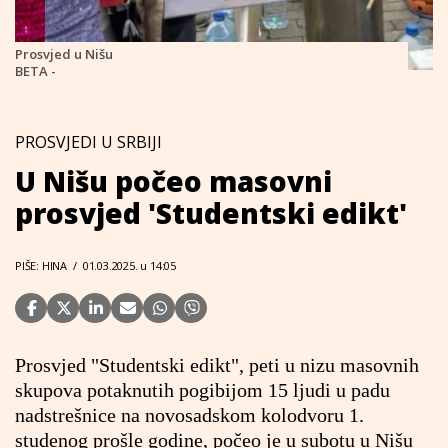
Prosvjed u Nišu
BETA -
PROSVJEDI U SRBIJI
U Nišu počeo masovni
prosvjed 'Studentski edikt'
PIŠE: HINA
/
01.03.2025. u 14:05
Prosvjed "Studentski edikt", peti u nizu masovnih
skupova potaknutih pogibijom 15 ljudi u padu
nadstrešnice na novosadskom kolodvoru 1.
studenog prošle godine, počeo je u subotu u Nišu