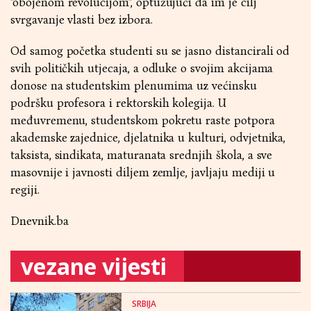
"obojenom revolucijom", optužujući da im je cilj
svrgavanje vlasti bez izbora.
Od samog početka studenti su se jasno distancirali od
svih političkih utjecaja, a odluke o svojim akcijama
donose na studentskim plenumima uz većinsku
podršku profesora i rektorskih kolegija. U
međuvremenu, studentskom pokretu raste potpora
akademske zajednice, djelatnika u kulturi, odvjetnika,
taksista, sindikata, maturanata srednjih škola, a sve
masovnije i javnosti diljem zemlje, javljaju mediji u
regiji.
Dnevnik.ba
vezane vijesti
SRBIJA