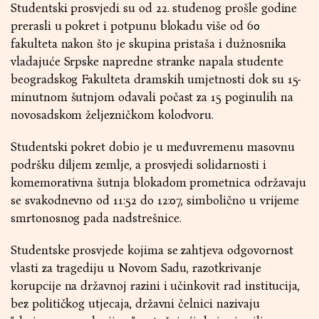
Studentski prosvjedi su od 22. studenog prošle godine
prerasli u pokret i potpunu blokadu više od 60
fakulteta nakon što je skupina pristaša i dužnosnika
vladajuće Srpske napredne stranke napala studente
beogradskog Fakulteta dramskih umjetnosti dok su 15-
minutnom šutnjom odavali počast za 15 poginulih na
novosadskom željezničkom kolodvoru.
Studentski pokret dobio je u međuvremenu masovnu
podršku diljem zemlje, a prosvjedi solidarnosti i
komemorativna šutnja blokadom prometnica održavaju
se svakodnevno od 11:52 do 12:07, simbolično u vrijeme
smrtonosnog pada nadstrešnice.
Studentske prosvjede kojima se zahtjeva odgovornost
vlasti za tragediju u Novom Sadu, razotkrivanje
korupcije na državnoj razini i učinkovit rad institucija,
bez političkog utjecaja, državni čelnici nazivaju