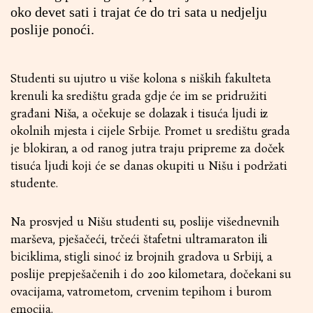
oko devet sati i trajat će do tri sata u nedjelju
poslije ponoći.
Studenti su ujutro u više kolona s niških fakulteta
krenuli ka središtu grada gdje će im se pridružiti
građani Niša, a očekuje se dolazak i tisuća ljudi iz
okolnih mjesta i cijele Srbije. Promet u središtu grada
je blokiran, a od ranog jutra traju pripreme za doček
tisuća ljudi koji će se danas okupiti u Nišu i podržati
studente.
Na prosvjed u Nišu studenti su, poslije višednevnih
marševa, pješačeći, trčeći štafetni ultramaraton ili
biciklima, stigli sinoć iz brojnih gradova u Srbiji, a
poslije prepješačenih i do 200 kilometara, dočekani su
ovacijama, vatrometom, crvenim tepihom i burom
emocija.