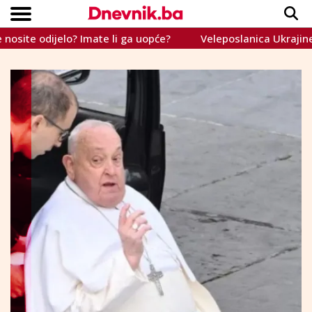
 odijelo? Imate li ga uopće?
Veleposlanica Ukrajine u SAD
Copyright © Dnevnik.ba 2023.
CRNA KRONIKA
INTERVIEW
LIFESTYLE
VIJESTI
SPORT
TEME