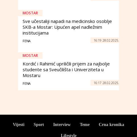
MOSTAR
Sve učestaliji napadi na medicinsko osoblje
SKB-a Mostar: Upućen apel nadležnim
institucijama
16:19 28.02.2025.
FENA
MOSTAR
Kordić i Rahimić upriličili prijem za najbolje
studente sa Sveučilišta i Univerziteta u
Mostaru
16:17 28.02.2025.
FENA
Vijesti
Sport
Interview
Teme
Crna kronika
Lifestyle