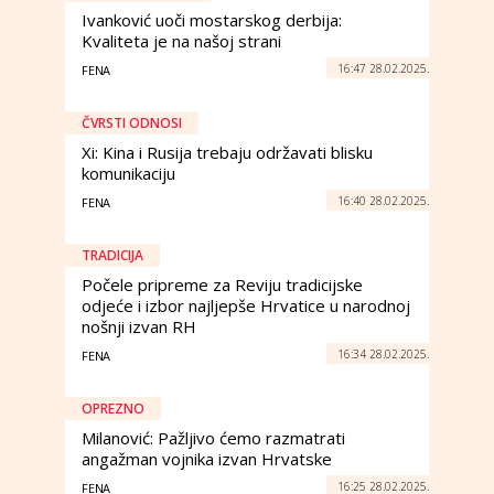
Ivanković uoči mostarskog derbija:
Kvaliteta je na našoj strani
16:47 28.02.2025.
FENA
ČVRSTI ODNOSI
Xi: Kina i Rusija trebaju održavati blisku
komunikaciju
16:40 28.02.2025.
FENA
TRADICIJA
Počele pripreme za Reviju tradicijske
odjeće i izbor najljepše Hrvatice u narodnoj
nošnji izvan RH
16:34 28.02.2025.
FENA
OPREZNO
Milanović: Pažljivo ćemo razmatrati
angažman vojnika izvan Hrvatske
16:25 28.02.2025.
FENA