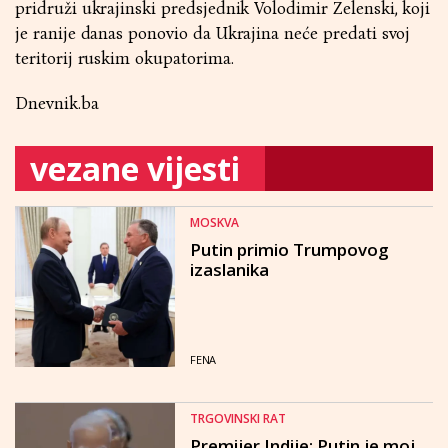
pridruži ukrajinski predsjednik Volodimir Zelenski, koji
je ranije danas ponovio da Ukrajina neće predati svoj
teritorij ruskim okupatorima.
Dnevnik.ba
vezane vijesti
MOSKVA
Putin primio Trumpovog
izaslanika
FENA
TRGOVINSKI RAT
Premijer Indije: Putin je moj