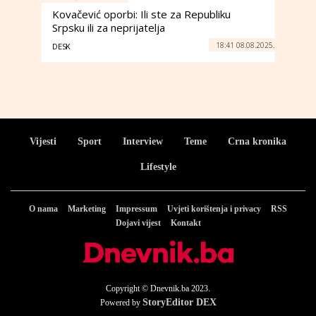
Kovačević oporbi: Ili ste za Republiku
Srpsku ili za neprijatelja
18:41 08.08.2025.
DESK
Vijesti
Sport
Interview
Teme
Crna kronika
Lifestyle
O nama
Marketing
Impressum
Uvjeti korištenja i privacy
RSS
Dojavi vijest
Kontakt
Copyright © Dnevnik.ba 2023.
StoryEditor DEX
Powered by