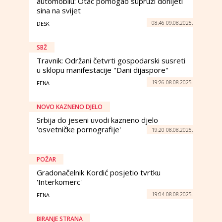
automobilu: Otac pomogao supruzi donijeti
sina na svijet
08:46 09.08.2025.
DESK
SBŽ
Travnik: Održani četvrti gospodarski susreti
u sklopu manifestacije "Dani dijaspore"
19:26 08.08.2025.
FENA
NOVO KAZNENO DJELO
Srbija do jeseni uvodi kazneno djelo
'osvetničke pornografije'
19:20 08.08.2025.
POŽAR
Gradonačelnik Kordić posjetio tvrtku
'Interkomerc'
19:04 08.08.2025.
FENA
BIRANJE STRANA