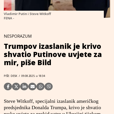
Vladimir Putin i Steve Witkoff
FENA -
NESPORAZUM
Trumpov izaslanik je krivo
shvatio Putinove uvjete za
mir, piše Bild
PIŠE: DESK
/
09.08.2025. u 18:34
Steve Witkoff, specijalni izaslanik američkog
predsjednika Donalda Trumpa, krivo je shvatio
ruske uvjete za prekid vatre u Ukrajini tijekom