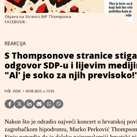
Objava na Stranici MP Thompsona
FACEBOOK -
REAKCIJA
S Thompsonove stranice stig
odgovor SDP-u i lijevim medij
"Al' je soko za njih previsoko!
PIŠE: DESK
/
09.08.2025. u 13:55
Nakon što je odradio najveći koncert u hrvatskoj povi
zagrebačkom hipodromu, Marko Perković Thompson 
Sinju potvrdio da je daleko najpopularniji hrvatski p