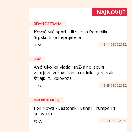
NAJNOVIJE
BIRANJE STRANA
Kovačević oporbi: Ili ste za Republiku
Srpsku ili za neprijatelja
18:41 08.08.2025.
DESK
HNŽ
Anić: Ukoliko Vlada HNŽ-a ne ispuni
zahtjeve zdravstvenih radnika, generalni
štrajk 25. kolovoza
18:28 08.08.2025.
FENA
AMERIČKI MEDIJ
Fox News - Sastanak Putina i Trumpa 11.
kolovoza
17:34 08.08.2025.
FENA