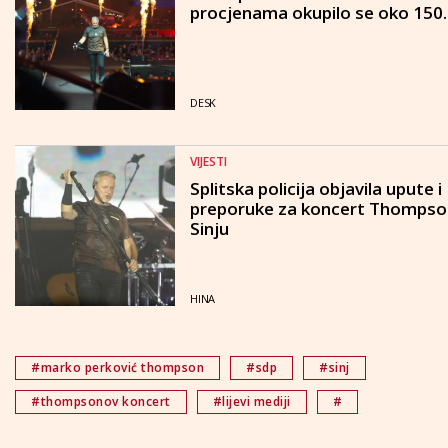
procjenama okupilo se oko 150.0
DESK
VIJESTI
Splitska policija objavila upute i
preporuke za koncert Thompso
Sinju
HINA
#marko perković thompson
#sdp
#sinj
#thompsonov koncert
#lijevi mediji
#