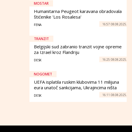
MOSTAR
Humanitarna Peugeot karavana obradovala
štićenike 'Los Rosalesa'
16:57 08.08.2025.
FENA
TRANZIT
Belgijski sud zabranio tranzit vojne opreme
za Izrael kroz Flandriju
16:25 08.08.2025.
DESK
NOGOMET
UEFA isplatila ruskim klubovima 11 milijuna
eura unatoč sankcijama, Ukrajincima ništa
16:11 08.08.2025.
DESK