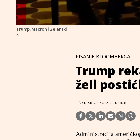
Trump. Macron i Zelenski
X -
PISANJE BLOOMBERGA
Trump rek
želi posti
PIŠE: DESK
/
17.02.2025. u 18:28
Administracija američko