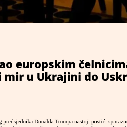
ao europskim čelnicim
ći mir u Ukrajini do Usk
g predsjednika Donalda Trumpa nastoji postići sporaz