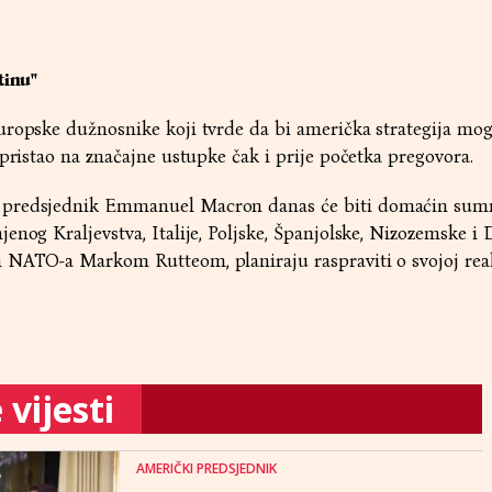
tinu"
ropske dužnosnike koji tvrde da bi američka strategija mogl
 pristao na značajne ustupke čak i prije početka pregovora.
 predsjednik Emmanuel Macron danas će biti domaćin sum
enog Kraljevstva, Italije, Poljske, Španjolske, Nizozemske i 
 NATO-a Markom Rutteom, planiraju raspraviti o svojoj reak
vijesti
AMERIČKI PREDSJEDNIK