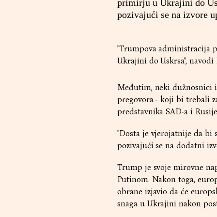
primirju u Ukrajini do U
pozivajući se na izvore u
"Trumpova administracija p
Ukrajini do Uskrsa", navodi
Međutim, neki dužnosnici iz
pregovora - koji bi trebali 
predstavnika SAD-a i Rusije
"Dosta je vjerojatnije da bi 
pozivajući se na dodatni i
Trump je svoje mirovne na
Putinom. Nakon toga, europs
obrane izjavio da će europs
snaga u Ukrajini nakon post