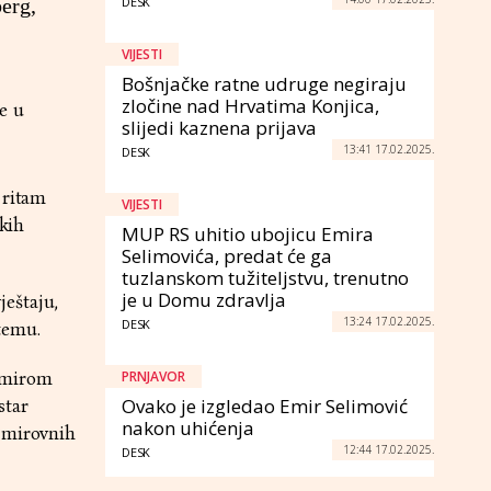
erg,
DESK
VIJESTI
Bošnjačke ratne udruge negiraju
zločine nad Hrvatima Konjica,
e u
slijedi kaznena prijava
13:41 17.02.2025.
DESK
 ritam
VIJESTI
okih
MUP RS uhitio ubojicu Emira
Selimovića, predat će ga
tuzlanskom tužiteljstvu, trenutno
je u Domu zdravlja
ještaju,
13:24 17.02.2025.
DESK
temu.
imirom
PRNJAVOR
Ovako je izgledao Emir Selimović
star
nakon uhićenja
i mirovnih
12:44 17.02.2025.
DESK