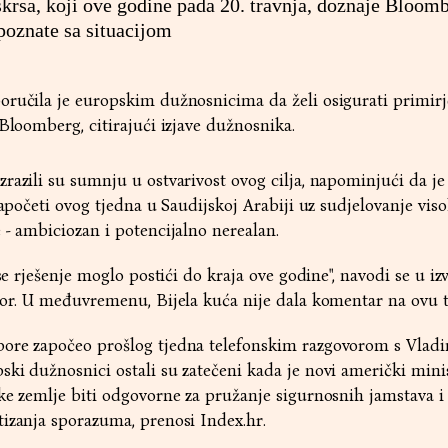
skrsa, koji ove godine pada 20. travnja, doznaje Bloomb
poznate sa situacijom
oručila je europskim dužnosnicima da želi osigurati primirj
 Bloomberg, citirajući izjave dužnosnika.
razili su sumnju u ostvarivost ovog cilja, napominjući da je
započeti ovog tjedna u Saudijskoj Arabiji uz sudjelovanje vis
 - ambiciozan i potencijalno nerealan.
se rješenje moglo postići do kraja ove godine", navodi se u izv
zvor. U međuvremenu, Bijela kuća nije dala komentar na ovu 
pore započeo prošlog tjedna telefonskim razgovorom s Vlad
ki dužnosnici ostali su zatečeni kada je novi američki mini
ke zemlje biti odgovorne za pružanje sigurnosnih jamstava 
izanja sporazuma, prenosi Index.hr.