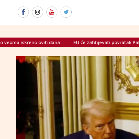
EU će zahtijevati povratak Palestinaca u Gazu i obećav