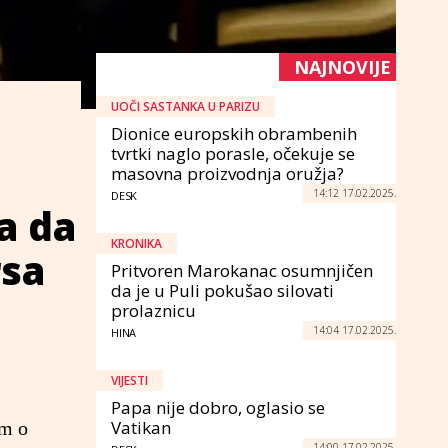
NAJNOVIJE
UOČI SASTANKA U PARIZU
Dionice europskih obrambenih
tvrtki naglo porasle, očekuje se
masovna proizvodnja oružja?
14:12 17.02.2025.
DESK
a da
KRONIKA
rsa
Pritvoren Marokanac osumnjičen
da je u Puli pokušao silovati
prolaznicu
14:04 17.02.2025.
HINA
VIJESTI
Papa nije dobro, oglasio se
Vatikan
um o
14:00 17.02.2025.