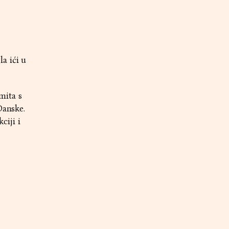
a ići u
mita s
Danske.
ciji i