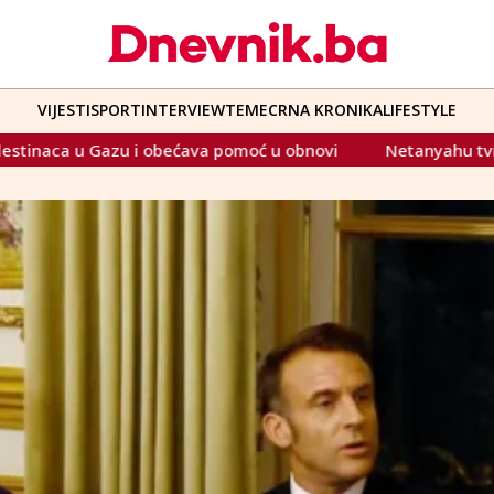
VIJESTI
SPORT
INTERVIEW
TEME
CRNA KRONIKA
LIFESTYLE
a pomoć u obnovi
Netanyahu tvrdi da je 'predan' Trumpov