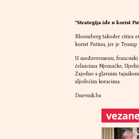
"Strategija ide u korist Pu
Bloomberg također citira eu
korist Putinu, jer je Trump
U međuvremenu, francuski
čelnicima Njemačke, Ujedinj
Zajedno s glavnim tajnikom
sljedećim koracima.
Dnevnik.ba
vezane 