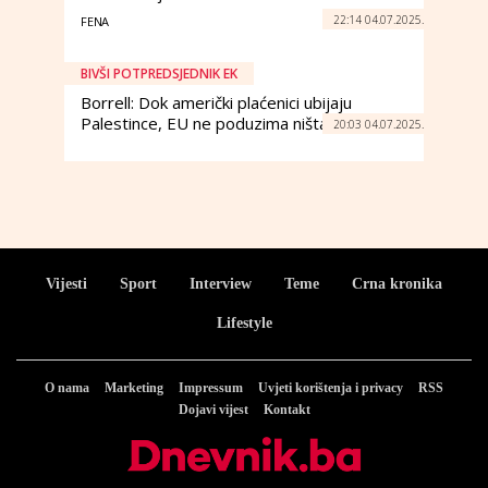
22:14 04.07.2025.
FENA
BIVŠI POTPREDSJEDNIK EK
Borrell: Dok američki plaćenici ubijaju
Palestince, EU ne poduzima ništa
20:03 04.07.2025.
Vijesti
Sport
Interview
Teme
Crna kronika
Lifestyle
O nama
Marketing
Impressum
Uvjeti korištenja i privacy
RSS
Dojavi vijest
Kontakt