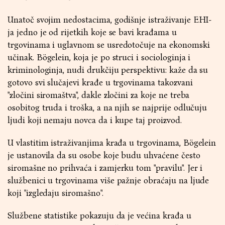
Unatoč svojim nedostacima, godišnje istraživanje EHI-
ja jedno je od rijetkih koje se bavi krađama u
trgovinama i uglavnom se usredotočuje na ekonomski
učinak. Bögelein, koja je po struci i sociologinja i
kriminologinja, nudi drukčiju perspektivu: kaže da su
gotovo svi slučajevi krađe u trgovinama takozvani
"zločini siromaštva", dakle zločini za koje ne treba
osobitog truda i troška, a na njih se najprije odlučuju
ljudi koji nemaju novca da i kupe taj proizvod.
U vlastitim istraživanjima krađa u trgovinama, Bögelein
je ustanovila da su osobe koje budu uhvaćene često
siromašne no prihvaća i zamjerku tom "pravilu". Jer i
službenici u trgovinama više pažnje obraćaju na ljude
koji "izgledaju siromašno".
Službene statistike pokazuju da je većina krađa u