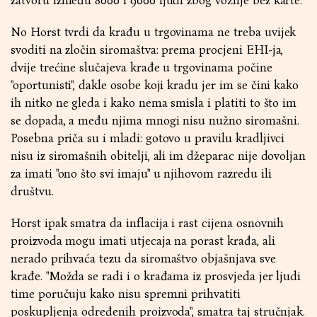
zatvoru između 8000 i 9000 ljudi zbog vožnje bez karte.
No Horst tvrdi da krađu u trgovinama ne treba uvijek
svoditi na zločin siromaštva: prema procjeni EHI-ja,
dvije trećine slučajeva krađe u trgovinama počine
"oportunisti", dakle osobe koji kradu jer im se čini kako
ih nitko ne gleda i kako nema smisla i platiti to što im
se dopada, a među njima mnogi nisu nužno siromašni.
Posebna priča su i mladi: gotovo u pravilu kradljivci
nisu iz siromašnih obitelji, ali im džeparac nije dovoljan
za imati "ono što svi imaju" u njihovom razredu ili
društvu.
Horst ipak smatra da inflacija i rast cijena osnovnih
proizvoda mogu imati utjecaja na porast krađa, ali
nerado prihvaća tezu da siromaštvo objašnjava sve
krađe. "Možda se radi i o krađama iz prosvjeda jer ljudi
time poručuju kako nisu spremni prihvatiti
poskupljenja određenih proizvoda", smatra taj stručnjak.