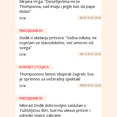
Mirjana Hrga: "Desetljećima mrze
Thompsona, sad imaju i jingle kao da papa
dolazi"
08:30 05.07.2025.
DESK
PREDSJEDNIK RS
Dodik o ukidanju pritvora: "Važna odluka, ne
osjećam se slavodobitno, već umorno od
svega"
08:12 05.07.2025.
DESK
KONCERT STOLJEĆA
Thompsonovi fanovi okupirali Zagreb: Sve
je spremno za večerašnji spektakl
08:08 05.07.2025.
DESK
PREDSJEDNIK RS
Milorad Dodik dobrovoljno saslušan u
Tužiteljstvu BiH, Sud mu ukinuo pritvor i
odredio mjere zabrane