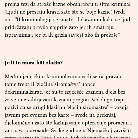
prema tezi da strože kazne obeshrabruju sitni kriminal.
"Ljudi ne prestaju krasti zato što se boje kazne", tvrdi
ona. "U kriminologiji se smatra dokazanim kako se ljudi
pridržavaju pravila najprije zato jer ih smatraju
ispravnima i jer bi ih grizla savjest ako ih prekrše."
Je li to mora biti zločin?
Među njemačkim kriminolozima vodi se rasprava o
tome treba li "zločine siromaštva" uopće
dekriminalizirati jer su to najčešće kaznena djela bez
žrtve i ne zahtijevaju kazneni progon. Već dugo traju
pozivi da se drugi klasičan "zločin siromaštva" – vožnja
javnim prijevozom bez karte – svede na prekršaj,
djelomično i zato što kažnjavanje opterećuje proračun i
zatrpava pravosuđe. Svake godine u Njemačkoj završi u