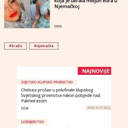
koja je ukrala milijun eura u
Njemačkoj
DEKS
#krađa
#njemačka
NAJNOVIJE
SVJETSKO KLUPSKO PRVENSTVO
Chelsea prošao u polufinale klupskog
Svjetskog prvenstva nakon pobjede nad
Palmeirasom
08:50 05.07.2025.
DESK
LICEMJERSTVO