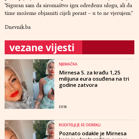
"Siguran sam da siromaštvo igra određenu ulogu, ali da
time možemo objasniti cijeli porast – u to ne vjerujem."
Dnevnik.ba
vezane vijesti
NJEMAČKA
Mirnesa S. za krađu 1,25
milijuna eura osuđena na tri
godine zatvora
DESK
RODITELJI JE SE ODREKLI
Poznato odakle je Mirnesa