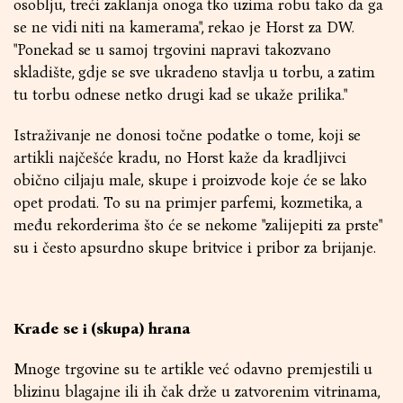
osoblju, treći zaklanja onoga tko uzima robu tako da ga
se ne vidi niti na kamerama", rekao je Horst za DW.
"Ponekad se u samoj trgovini napravi takozvano
skladište, gdje se sve ukradeno stavlja u torbu, a zatim
tu torbu odnese netko drugi kad se ukaže prilika."
Istraživanje ne donosi točne podatke o tome, koji se
artikli najčešće kradu, no Horst kaže da kradljivci
obično ciljaju male, skupe i proizvode koje će se lako
opet prodati. To su na primjer parfemi, kozmetika, a
među rekorderima što će se nekome "zalijepiti za prste"
su i često apsurdno skupe britvice i pribor za brijanje.
Krade se i (skupa) hrana
Mnoge trgovine su te artikle već odavno premjestili u
blizinu blagajne ili ih čak drže u zatvorenim vitrinama,