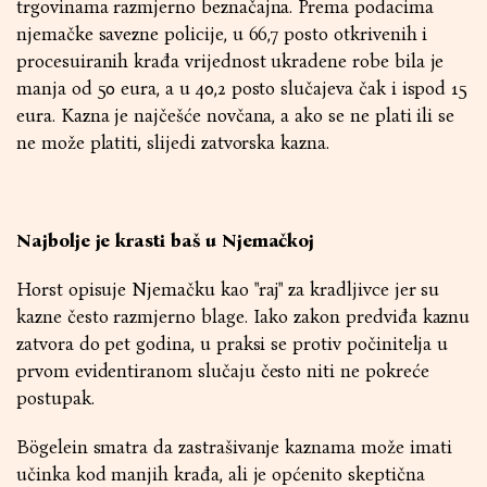
trgovinama razmjerno beznačajna. Prema podacima
njemačke savezne policije, u 66,7 posto otkrivenih i
procesuiranih krađa vrijednost ukradene robe bila je
manja od 50 eura, a u 40,2 posto slučajeva čak i ispod 15
eura. Kazna je najčešće novčana, a ako se ne plati ili se
ne može platiti, slijedi zatvorska kazna.
Najbolje je krasti baš u Njemačkoj
Horst opisuje Njemačku kao "raj" za kradljivce jer su
kazne često razmjerno blage. Iako zakon predviđa kaznu
zatvora do pet godina, u praksi se protiv počinitelja u
prvom evidentiranom slučaju često niti ne pokreće
postupak.
Bögelein smatra da zastrašivanje kaznama može imati
učinka kod manjih krađa, ali je općenito skeptična