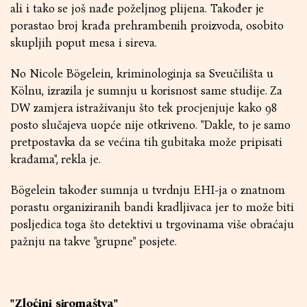
ali i tako se još nađe poželjnog plijena. Također je
porastao broj krađa prehrambenih proizvoda, osobito
skupljih poput mesa i sireva.
No Nicole Bögelein, kriminologinja sa Sveučilišta u
Kölnu, izrazila je sumnju u korisnost same studije. Za
DW zamjera istraživanju što tek procjenjuje kako 98
posto slučajeva uopće nije otkriveno. "Dakle, to je samo
pretpostavka da se većina tih gubitaka može pripisati
krađama", rekla je.
Bögelein također sumnja u tvrdnju EHI-ja o znatnom
porastu organiziranih bandi kradljivaca jer to može biti
posljedica toga što detektivi u trgovinama više obraćaju
pažnju na takve "grupne" posjete.
"Zločini siromaštva"