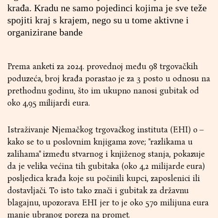
krađa. Kradu ne samo pojedinci kojima je sve teže
spojiti kraj s krajem, nego su u tome aktivne i
organizirane bande
Prema anketi za 2024. provednoj među 98 trgovačkih
poduzeća, broj krađa porastao je za 3 posto u odnosu na
prethodnu godinu, što im ukupno nanosi gubitak od
oko 4,95 milijardi eura.
Istraživanje Njemačkog trgovačkog instituta (EHI) o –
kako se to u poslovnim knjigama zove; "razlikama u
zalihama" između stvarnog i knjiženog stanja, pokazuje
da je velika većina tih gubitaka (oko 4,2 milijarde eura)
posljedica krađa koje su počinili kupci, zaposlenici ili
dostavljači. To isto tako znači i gubitak za državnu
blagajnu, upozorava EHI jer to je oko 570 milijuna eura
manje ubranog poreza na promet.