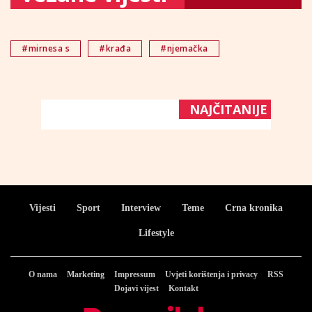
#mirnesa s
#krađa
#njemačka
NAJČITANIJE
Vijesti
Sport
Interview
Teme
Crna kronika
Lifestyle
O nama
Marketing
Impressum
Uvjeti korištenja i privacy
RSS
Dojavi vijest
Kontakt