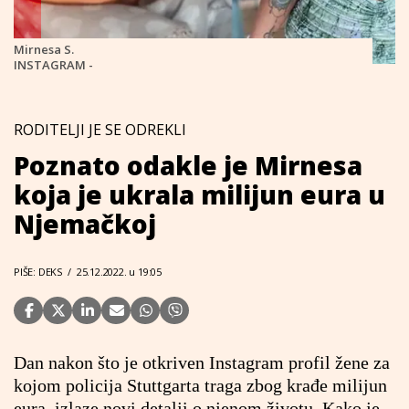
Mirnesa S.
INSTAGRAM -
RODITELJI JE SE ODREKLI
Poznato odakle je Mirnesa
koja je ukrala milijun eura u
Njemačkoj
PIŠE: DEKS
/
25.12.2022. u 19:05
Dan nakon što je otkriven Instagram profil žene za
kojom policija Stuttgarta traga zbog krađe milijun
eura, izlaze novi detalji o njenom životu. Kako je