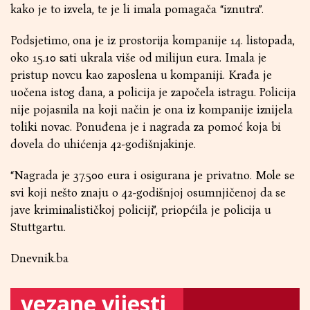
kako je to izvela, te je li imala pomagača “iznutra”.
Podsjetimo, ona je iz prostorija kompanije 14. listopada,
oko 15.10 sati ukrala više od milijun eura. Imala je
pristup novcu kao zaposlena u kompaniji. Krađa je
uočena istog dana, a policija je započela istragu. Policija
nije pojasnila na koji način je ona iz kompanije iznijela
toliki novac. Ponuđena je i nagrada za pomoć koja bi
dovela do uhićenja 42-godišnjakinje.
“Nagrada je 37.500 eura i osigurana je privatno. Mole se
svi koji nešto znaju o 42-godišnjoj osumnjičenoj da se
jave kriminalističkoj policiji”, priopćila je policija u
Stuttgartu.
Dnevnik.ba
vezane vijesti