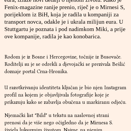
Fenix-magazine ranije prenio, riječ je o Mirnesi S,
porijeklom iz BiH, koja je radila u kompaniji za
transport novca, odakle je i ukrala milijun eura. U
Stuttgartu je poznata i pod nadimkom Miki, a prije
ove kompanije, radila je kao konobarica.
Rodom je iz Bosne i Hercegovine, točnije iz Busovače.
Roditelji su je se odrekli a djevojački se prezivala Bešlić
doznaje portal Crna-Hronika.
U razotkrivanju identiteta ključan je bio njen Instagram
profil na kojem je objavljivala fotografije koje je
prikazuju kako se zabavlja obučena u markiranu odjeću.
Njemački list “Bild” u tekstu na naslovnoj strani
prenosi da je više nego očigledno da je Mirnesa S.
živjela luksuznim životom. Naime, na njenim