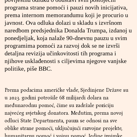
programa strane pomoći i pauzi novih inicijativa,
prema internom memorandumu koji je procurio u
javnost. Ova odluka dolazi u skladu s izvršnom
naredbom predsjednika Donalda Trumpa, izdanoj u
ponedjeljak, koja nalaže 90-dnevnu pauzu u svim
programima pomoći za razvoj dok se ne izvrši
detaljna revizija učinkovitosti tih programa i
njihove usklađenosti s ciljevima njegove vanjske
politike, piše BBC.
Prema podacima američke vlade, Sjedinjene Države su
u 2023. godini potrošile 68 milijardi dolara na
međunarodnu pomoć, čime su zadržale poziciju
najvećeg svjetskog donatora. Međutim, prema novoj
odluci State Departmenta, pauza se odnosi na sve
oblike strane pomoći, uključujući razvojne projekte,
humanitarnu pomoć i vojnu pomoć. Jedine iznimke