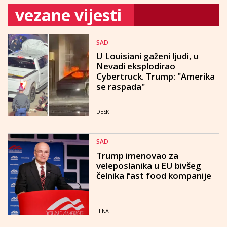
vezane vijesti
SAD
U Louisiani gaženi ljudi, u
Nevadi eksplodirao
Cybertruck. Trump: "Amerika
se raspada"
DESK
SAD
Trump imenovao za
veleposlanika u EU bivšeg
čelnika fast food kompanije
HINA