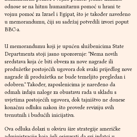
odnose se na hitnu humanitarnu pomoć u hrani te
vojnu pomoć za Izrael i Egipat, što je također navedeno
u memorandumu, čiji su sadržaj potvrdili izvori poput
BBC-a.
U memorandumu koji je upućen službenicima State
Departmenta stoji jasno upozorenje: "Nema novih
sredstava koja će biti obveza za nove nagrade ili
produžetke postojećih ugovora dok svaki prijedlog nove
nagrade ili produžetka ne bude temeljito pregledan i
odobren." Također, zaposlenicima je naređeno da
odmah izdaju naloge za obustavu rada u skladu s
uvjetima postojećih ugovora, dok tajništvo ne donese
konačnu odluku nakon što provede reviziju svih
trenutnih i budućih inicijativa.
Ova odluka dolazi u okviru šire strategije američke
administracije koja želi osigurati da svi izdatci u