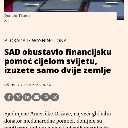
Donald Trump
X -
BLOKADA IZ WASHINGTONA
SAD obustavio financijsku
pomoć cijelom svijetu,
izuzete samo dvije zemlje
PIŠE: DESK
/
25.01.2025. u 09:14
Sjedinjene Američke Države, najveći globalni
donator međunarodne pomoći, donijele su
povijestnu odluku o obustavi svih postojećih