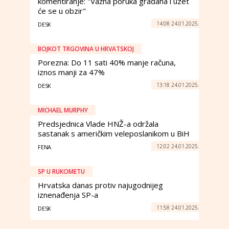
komentiranje: "Važna poruka građana i uzet
će se u obzir"
14:08 24.01.2025.
DESK
BOJKOT TRGOVINA U HRVATSKOJ
Porezna: Do 11 sati 40% manje računa,
iznos manji za 47%
13:18 24.01.2025.
DESK
MICHAEL MURPHY
Predsjednica Vlade HNŽ-a održala
sastanak s američkim veleposlanikom u BiH
12:02 24.01.2025.
FENA
SP U RUKOMETU
Hrvatska danas protiv najugodnijeg
iznenađenja SP-a
11:58 24.01.2025.
DESK