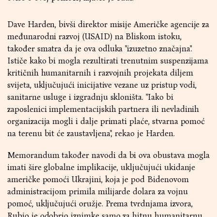
Dave Harden, bivši direktor misije Američke agencije za
međunarodni razvoj (USAID) na Bliskom istoku,
također smatra da je ova odluka "izuzetno značajna".
Ističe kako bi mogla rezultirati trenutnim suspenzijama
kritičnih humanitarnih i razvojnih projekata diljem
svijeta, uključujući inicijative vezane uz pristup vodi,
sanitarne usluge i izgradnju skloništa. "Iako bi
zaposlenici implementacijskih partnera ili nevladinih
organizacija mogli i dalje primati plaće, stvarna pomoć
na terenu bit će zaustavljena", rekao je Harden.
Memorandum također navodi da bi ova obustava mogla
imati šire globalne implikacije, uključujući ukidanje
američke pomoći Ukrajini, koja je pod Bidenovom
administracijom primila milijarde dolara za vojnu
pomoć, uključujući oružje. Prema tvrdnjama izvora,
Rubio je odobrio iznimke samo za hitnu humanitarnu