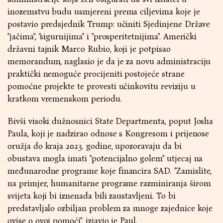
inozemstvu budu usmjereni prema ciljevima koje je
postavio predsjednik Trump: učiniti Sjedinjene Države
"jačima", "sigurnijima" i "prosperitetnijima". Američki
državni tajnik Marco Rubio, koji je potpisao
memorandum, naglasio je da je za novu administraciju
praktički nemoguće procijeniti postojeće strane
pomoćne projekte te provesti učinkovitu reviziju u
kratkom vremenskom periodu.
Bivši visoki dužnosnici State Departmenta, poput Josha
Paula, koji je nadzirao odnose s Kongresom i prijenose
oružja do kraja 2023. godine, upozoravaju da bi
obustava mogla imati "potencijalno golem" utjecaj na
međunarodne programe koje financira SAD. "Zamislite,
na primjer, humanitarne programe razminiranja širom
svijeta koji bi iznenada bili zaustavljeni. To bi
predstavljalo ozbiljan problem za mnoge zajednice koje
ovise o ovoj pomoći", izjavio je Paul.