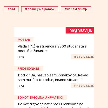
#sad
#financijska pomoć
#donald trump
NAJNOVIJE
MOSTAR
Vlada HNŽ-a stipendira 2800 studenata s
područja županije
15:38 24.01.2025.
FENA
PREDSJEDNIK RS
Dodik: "Da, nazvao sam Konakovića. Rekao
sam mu 'što to radite, imamo situaciju"'
14:42 24.01.2025.
DESK
BOJKOT TRGOVINA U HRVATSKOJ
Bojkot trgovina natjerao i Plenkovića na