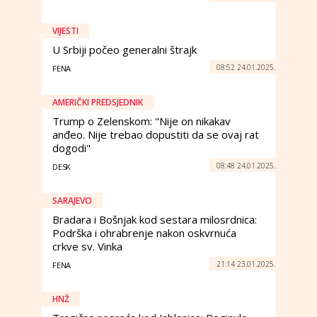
VIJESTI
U Srbiji počeo generalni štrajk
08:52 24.01.2025.
FENA
AMERIČKI PREDSJEDNIK
Trump o Zelenskom: "Nije on nikakav
anđeo. Nije trebao dopustiti da se ovaj rat
dogodi"
08:48 24.01.2025.
DESK
SARAJEVO
Bradara i Bošnjak kod sestara milosrdnica:
Podrška i ohrabrenje nakon oskvrnuća
crkve sv. Vinka
21:14 23.01.2025.
FENA
HNŽ