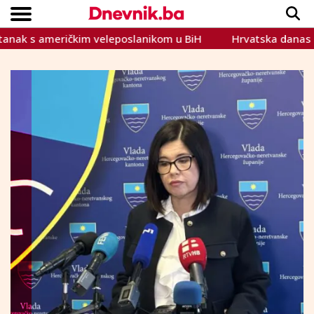
američkim veleposlanikom u BiH
Hrvatska danas protiv n
Copyright © Dnevnik.ba 2023.
CRNA KRONIKA
INTERVIEW
LIFESTYLE
VIJESTI
SPORT
TEME