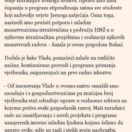
bolje sutrašnjice svakoga društva. Upravo zato naša
županija u program stipendiranja uzima sve studente
koji zadovolje uvjete Javnoga natječaja. Osim toga,
nastavili smo pružati potporu i mladim
znanstvenicima-istraživačima s područja HNŽ-a u
njihovim istraživačkim projektima i realizaciji njihovih
znanstvenih radova – kazala je ovom prigodom Buhač.
Dodala je kako Vlada, pomažući mlade na različite
načine, kontinuirano provodi i programe primanja
vježbenika, osiguravajući im prvo radno iskustvo.
- Od imenovanja Vlade u ovomu sazivu osnažili smo
suradnju i s gospodarstvenicima pa značajan broj
vježbenika staž odrađuje upravo u realnomu sektoru na
kojemu počiva svaki gospodarski razvoj. Naši suradnici
rade na osmišljavanju i novih projekata i programa
usmjerenih izravno mladim ljudima kojima želimo da
upravo ovdje, gdje su rasli i stekli svoju naobrazbu,