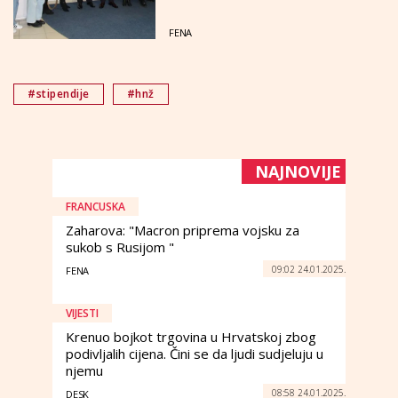
FENA
#stipendije
#hnž
NAJNOVIJE
FRANCUSKA
Zaharova: "Macron priprema vojsku za
sukob s Rusijom "
09:02 24.01.2025.
FENA
VIJESTI
Krenuo bojkot trgovina u Hrvatskoj zbog
podivljalih cijena. Čini se da ljudi sudjeluju u
njemu
08:58 24.01.2025.
DESK