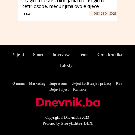
Tragična nesreća kod Jablanice: Poginule
četiri osobe, među njima dvoje djece
19:58 23.01.2025.
FENA
Vijesti
Sport
Interview
Teme
Crna kronika
Lifestyle
O nama
Marketing
Impressum
Uvjeti korištenja i privacy
RSS
Dojavi vijest
Kontakt
Copyright © Dnevnik.ba 2023.
StoryEditor DEX
Powered by