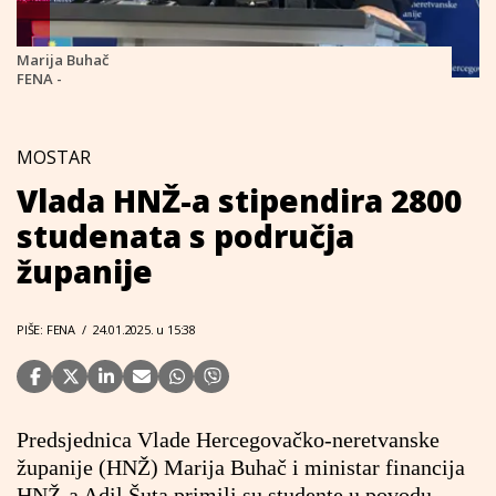
Marija Buhač
FENA -
MOSTAR
Vlada HNŽ-a stipendira 2800
studenata s područja
županije
PIŠE: FENA
/
24.01.2025. u 15:38
Predsjednica Vlade Hercegovačko-neretvanske
županije (HNŽ) Marija Buhač i ministar financija
HNŽ-a Adil Šuta primili su studente u povodu