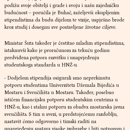
podižu svoje obitelji i grade i svoju i našu zajedničku
budućnost – poručila je Buhač, zaželjevši okupljenim
stipendistima da budu dijelom te vizije, uspješno brode
kroz studij i dosegnu sve postavljene životne ciljeve.
Ministar Šuta također je čestitao mladim stipendistima,
istaknuvši kako je proračunom za tekuću godinu
predviđena potpora razvitku i unaprjeđenju
studentskoga standarda u HNŽ-u.
- Dodjelom stipendija osigurali smo neprekinutu
potporu studentima Univerziteta Džemala Bijedića u
Mostaru i Sveučilišta u Mostaru. Također, posebno
ističem financijsku potporu studentskim centrima u
HNŽ-u, kao i stalnu potporu za obadva mostarska javna
sveučilišta. S tim u svezi, u predstojećemu razdoblju,
nastavit ćemo odgovorno i timski raditi na
unaprjeđenju sustava visoke izobrazbe i biti potporom i