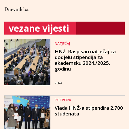
Dnevnik.ba
vezane vijesti
NATJEČAJ
HNŽ: Raspisan natječaj za
dodjelu stipendija za
akademsku 2024./2025.
godinu
FENA
POTPORA
Vlada HNŽ-a stipendira 2.700
studenata