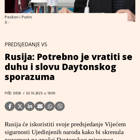
Peskov i Putin
X -
PREDSJEDANJE VS
Rusija: Potrebno je vratiti se
duhu i slovu Daytonskog
sporazuma
PIŠE: DESK
/
02.10.2025. u 18:09
Rusija će iskoristiti svoje predsjedanje Vijećem
sigurnosti Ujedinjenih naroda kako bi skrenula
pozornost na značaj Daytonskog mirovnog