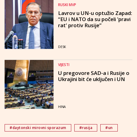
RUSKI MVP
Lavrov u UN-u optužio Zapad:
“EU i NATO da su počeli 'pravi
rat' protiv Rusije”
DESK
VIJESTI
U pregovore SAD-a i Rusije o
Ukrajini bit će uključen i UN
HINA
#daytonski mirovni sporazum
#rusija
#un