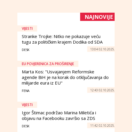
NAJNOVIJE
VIJESTI
Stranke Trojke: Nitko ne pokazuje veću
tugu za političkim krajem Dodika od SDA
13:04 02.10.2025.
DESK
EU POVJERENICA ZA PROŠIRENJE
Marta Kos: "Usvajanjem Reformske
agende BiH je na korak do otključavanja do
milijarde eura iz EU"
12:43 02.10.2025.
FENA
VIJESTI
Igor Štimac podržao Marina Miletića i
objavu na Facebooku završio sa ZDS
11:42 02.10.2025.
DESK