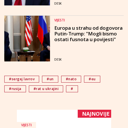
DESK
VIJESTI
Europa u strahu od dogovora
Putin-Trump: "Mogli bismo
ostati fusnota u povijesti"
DESK
#sergej lavrov
#un
#nato
#eu
#rusija
#rat u ukrajini
#
NAJNOVIJE
VIJESTI