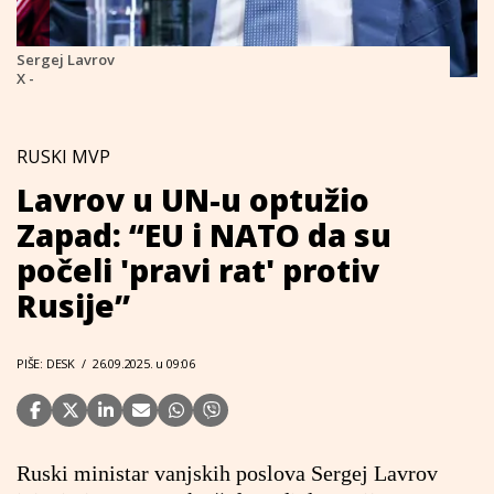
Sergej Lavrov
X -
RUSKI MVP
Lavrov u UN-u optužio
Zapad: “EU i NATO da su
počeli 'pravi rat' protiv
Rusije”
PIŠE: DESK
/
26.09.2025. u 09:06
Ruski ministar vanjskih poslova Sergej Lavrov