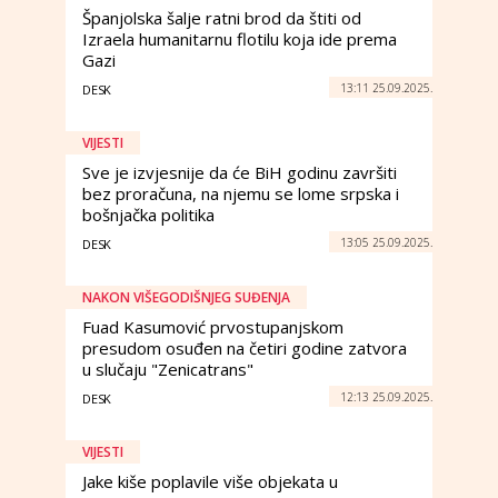
Španjolska šalje ratni brod da štiti od
Izraela humanitarnu flotilu koja ide prema
Gazi
13:11 25.09.2025.
DESK
VIJESTI
Sve je izvjesnije da će BiH godinu završiti
bez proračuna, na njemu se lome srpska i
bošnjačka politika
13:05 25.09.2025.
DESK
NAKON VIŠEGODIŠNJEG SUĐENJA
Fuad Kasumović prvostupanjskom
presudom osuđen na četiri godine zatvora
u slučaju "Zenicatrans"
12:13 25.09.2025.
DESK
VIJESTI
Jake kiše poplavile više objekata u