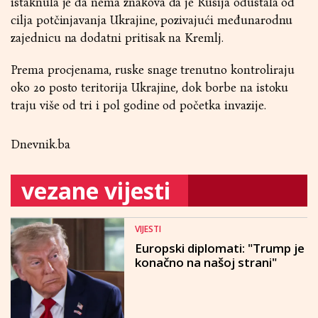
istaknula je da nema znakova da je Rusija odustala od
cilja potčinjavanja Ukrajine, pozivajući međunarodnu
zajednicu na dodatni pritisak na Kremlj.
Prema procjenama, ruske snage trenutno kontroliraju
oko 20 posto teritorija Ukrajine, dok borbe na istoku
traju više od tri i pol godine od početka invazije.
Dnevnik.ba
vezane vijesti
VIJESTI
Europski diplomati: "Trump je
konačno na našoj strani"