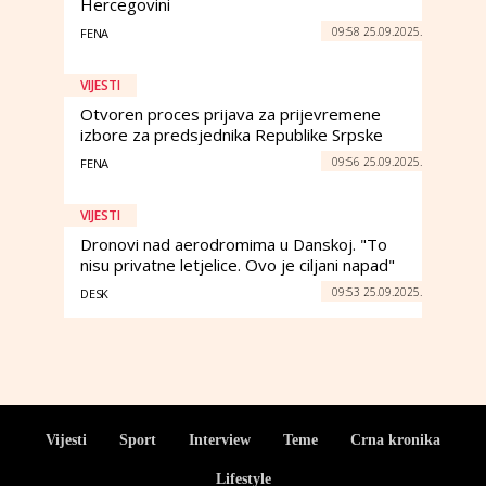
Hercegovini
09:58 25.09.2025.
FENA
VIJESTI
Otvoren proces prijava za prijevremene
izbore za predsjednika Republike Srpske
09:56 25.09.2025.
FENA
VIJESTI
Dronovi nad aerodromima u Danskoj. "To
nisu privatne letjelice. Ovo je ciljani napad"
09:53 25.09.2025.
DESK
Vijesti
Sport
Interview
Teme
Crna kronika
Lifestyle