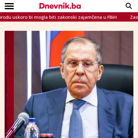
skoro bi mogla biti zakonski zajamčena u FBiH
Zastupnik 
Copyright © Dnevnik.ba 2023.
CRNA KRONIKA
INTERVIEW
LIFESTYLE
VIJESTI
SPORT
TEME