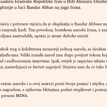
basadoru Islamske Republike Iran u BiH Abuzaru Ebrah
ozije u luci Bandar Abbas na jugu Irana.
ošćen i potresen viješću da je eksplozija u Bandar Abbasu 
h i ranjenih ljudi. Tim povodom, bratskom narodu Irana, a na
eljima nastradalih, uputio je izraze duboke sućuti.
 dubok trag u kolektivnoj memoriji jednog naroda, sa širokim
ljedicama. Veliki iranski narod ima dugu povijest tokom koj
d i sudbonosnim izazovima. Ipak, uvijek je uspješno izlazio i
gu, nastavljajući se kretati naprijed. Uvjeren sam da će tako b
vašem narodu i u ovoj nesreći pruži Svoju pomoć i utjehu, 
 nagradom, a njihovim bližnjima podari strpljivost i postoja
 a prenosi MINA.