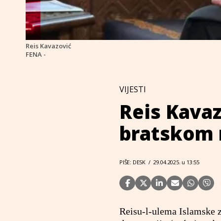
Reis Kavazović
FENA -
VIJESTI
Reis Kavaz
bratskom 
PIŠE: DESK
/
29.04.2025. u 13:55
Reisu-l-ulema Islamske z