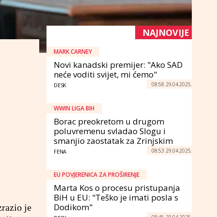
NAJNOVIJE
MARK CARNEY
Novi kanadski premijer: "Ako SAD
neće voditi svijet, mi ćemo"
08:58 29.04.2025.
DESK
WWIN LIGA BIH
Borac preokretom u drugom
poluvremenu svladao Slogu i
smanjio zaostatak za Zrinjskim
08:53 29.04.2025.
FENA
EU POVJERENICA ZA PROŠIRENJE
Marta Kos o procesu pristupanja
BiH u EU: "Teško je imati posla s
Dodikom"
razio je
08:46 29.04.2025.