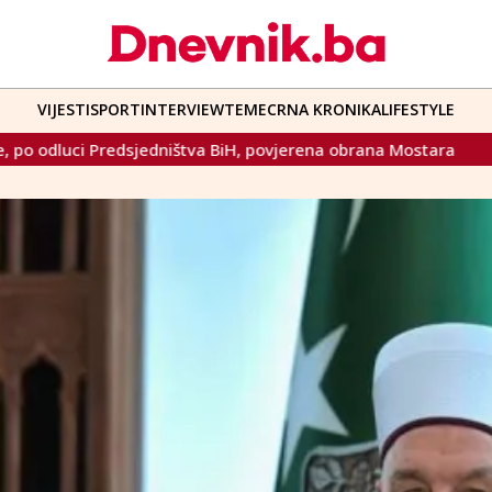
VIJESTI
SPORT
INTERVIEW
TEME
CRNA KRONIKA
LIFESTYLE
a BiH, povjerena obrana Mostara
Osuđeni talijanski kardin