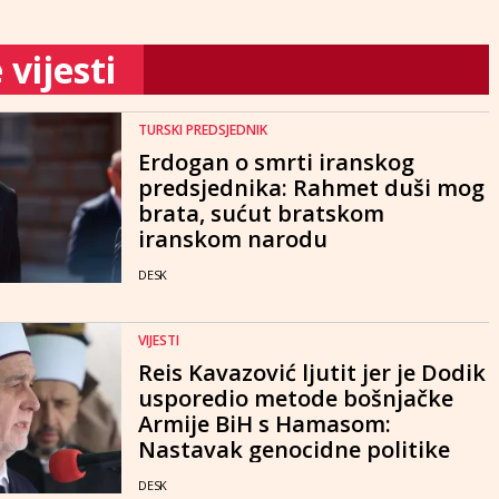
vijesti
TURSKI PREDSJEDNIK
Erdogan o smrti iranskog
predsjednika: Rahmet duši mog
brata, sućut bratskom
iranskom narodu
DESK
VIJESTI
Reis Kavazović ljutit jer je Dodik
usporedio metode bošnjačke
Armije BiH s Hamasom:
Nastavak genocidne politike
DESK