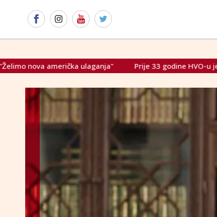
ganja"
Prije 33 godine HVO-u je, po odluci Predsjedništv