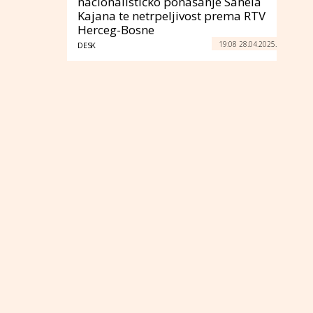
nacionalističko ponašanje Sanela
Kajana te netrpeljivost prema RTV
Herceg-Bosne
19:08 28.04.2025.
DESK