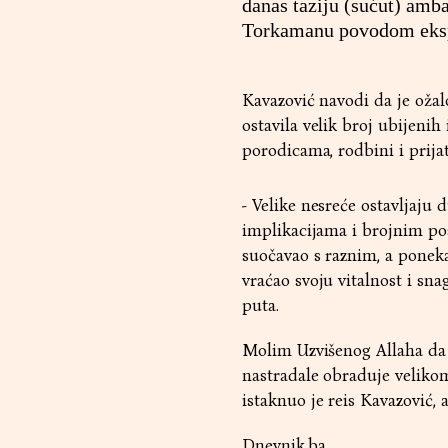
danas taziju (sućut) am
Torkamanu povodom ekspl
Kavazović navodi da je ožal
ostavila velik broj ubijeni
porodicama, rodbini i prijat
- Velike nesreće ostavljaju
implikacijama i brojnim pos
suočavao s raznim, a poneka
vraćao svoju vitalnost i sna
puta.
Molim Uzvišenog Allaha da 
nastradale obraduje velikom
istaknuo je reis Kavazović,
Dnevnik.ba