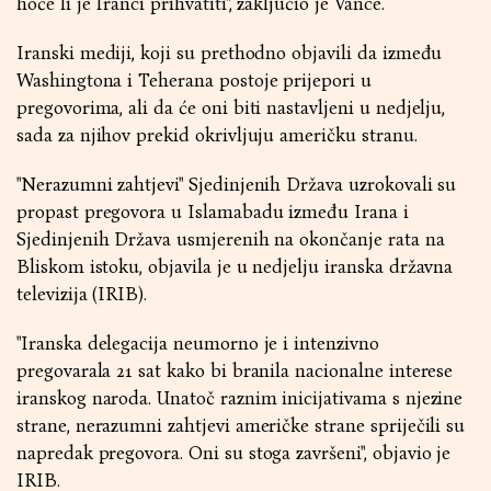
hoće li je Iranci prihvatiti", zaključio je Vance.
Iranski mediji, koji su prethodno objavili da između
Washingtona i Teherana postoje prijepori u
pregovorima, ali da će oni biti nastavljeni u nedjelju,
sada za njihov prekid okrivljuju američku stranu.
"Nerazumni zahtjevi" Sjedinjenih Država uzrokovali su
propast pregovora u Islamabadu između Irana i
Sjedinjenih Država usmjerenih na okončanje rata na
Bliskom istoku, objavila je u nedjelju iranska državna
televizija (IRIB).
"Iranska delegacija neumorno je i intenzivno
pregovarala 21 sat kako bi branila nacionalne interese
iranskog naroda. Unatoč raznim inicijativama s njezine
strane, nerazumni zahtjevi američke strane spriječili su
napredak pregovora. Oni su stoga završeni", objavio je
IRIB.