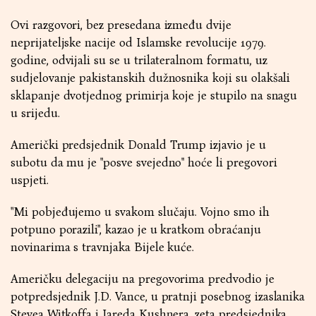
Ovi razgovori, bez presedana između dvije
neprijateljske nacije od Islamske revolucije 1979.
godine, odvijali su se u trilateralnom formatu, uz
sudjelovanje pakistanskih dužnosnika koji su olakšali
sklapanje dvotjednog primirja koje je stupilo na snagu
u srijedu.
Američki predsjednik Donald Trump izjavio je u
subotu da mu je "posve svejedno" hoće li pregovori
uspjeti.
"Mi pobjeđujemo u svakom slučaju. Vojno smo ih
potpuno porazili", kazao je u kratkom obraćanju
novinarima s travnjaka Bijele kuće.
Američku delegaciju na pregovorima predvodio je
potpredsjednik J.D. Vance, u pratnji posebnog izaslanika
Stevea Witkoffa i Jareda Kushnera, zeta predsjednika