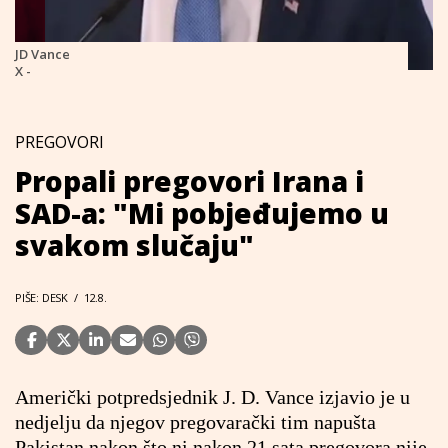
JD Vance
X -
PREGOVORI
Propali pregovori Irana i
SAD-a: "Mi pobjeđujemo u
svakom slučaju"
PIŠE: DESK
/
12.8.
Američki potpredsjednik J. D. Vance izjavio je u
nedjelju da njegov pregovarački tim napušta
Pakistan nakon što ni nakon 21 sata pregovora nije