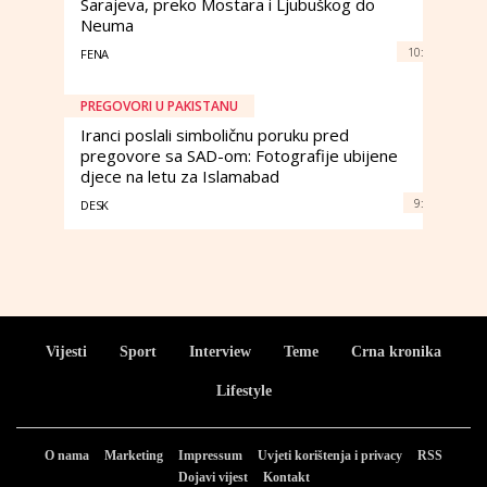
Sarajeva, preko Mostara i Ljubuškog do
Neuma
10:
FENA
PREGOVORI U PAKISTANU
Iranci poslali simboličnu poruku pred
pregovore sa SAD-om: Fotografije ubijene
djece na letu za Islamabad
9:
DESK
Vijesti
Sport
Interview
Teme
Crna kronika
Lifestyle
O nama
Marketing
Impressum
Uvjeti korištenja i privacy
RSS
Dojavi vijest
Kontakt