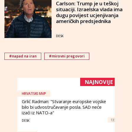
Carlson: Trump je u teškoj
situaciji. Izraelska vlada ima
dugu povijest ucjenjivanja
američkih predsjednika
DESK
#napad na iran
#mirovni pregovori
NAJNOVIJE
HRVATSKI MVP
Grlić Radman: "Stvaranje europske vojske
bilo bi udvostručavanje posla. SAD neće
izaći iz NATO-a"
13:
DESK