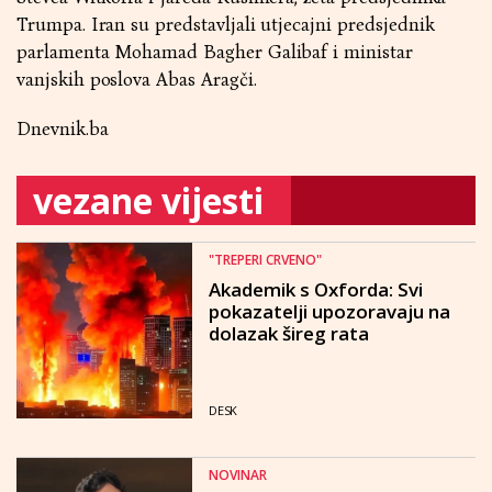
Trumpa. Iran su predstavljali utjecajni predsjednik
parlamenta Mohamad Bagher Galibaf i ministar
vanjskih poslova Abas Aragči.
Dnevnik.ba
vezane vijesti
"TREPERI CRVENO"
Akademik s Oxforda: Svi
pokazatelji upozoravaju na
dolazak šireg rata
DESK
NOVINAR