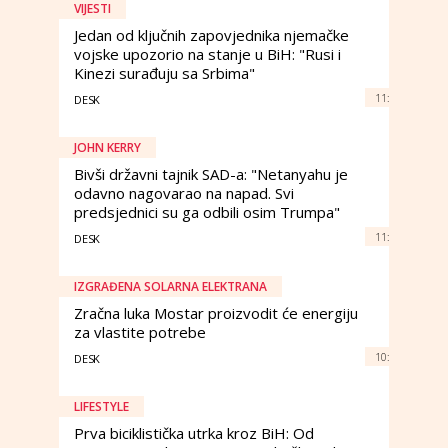
VIJESTI
Jedan od ključnih zapovjednika njemačke
vojske upozorio na stanje u BiH: "Rusi i
Kinezi surađuju sa Srbima"
11:
DESK
JOHN KERRY
Bivši državni tajnik SAD-a: "Netanyahu je
odavno nagovarao na napad. Svi
predsjednici su ga odbili osim Trumpa"
11:
DESK
IZGRAĐENA SOLARNA ELEKTRANA
Zračna luka Mostar proizvodit će energiju
za vlastite potrebe
10:
DESK
LIFESTYLE
Prva biciklistička utrka kroz BiH: Od