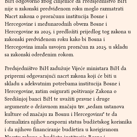
BiH odgovorno zbog činjenice da Predsjedništvo BiH
nije u zakonski predviđenom roku moglo razmatrati
Nacrt zakona o proračunu institucija Bosne i
Hercegovine i međunarodnih obveza Bosne i
Hercegovine za 2025. i predložiti prijedlog tog zakona u
zakonski predviđenom roku kako bi Bosna i
Hercegovina imala usvojen proračun za 2025. u skladu
sa zakonski određenim rokom.
Predsjedništvo BiH zadužuje Vijeće ministara BiH da
pripremi odgovarajući nacrt zakona koji će biti u
skladu s adekvatnim potrebama institucija Bosne i
Hercegovine, zatim osigurati poštivanje Zakona o
Središnjoj banci BiH te uvažiti pravne i druge
argumente o državnom značaju tzv. „sedam ustanova
kulture od značaju za Bosnu i Hercegovinu“ te da
formalizira njihov nesporni status budžetskog korisnika
i da njihovo financiranje budžetira u korigiranom