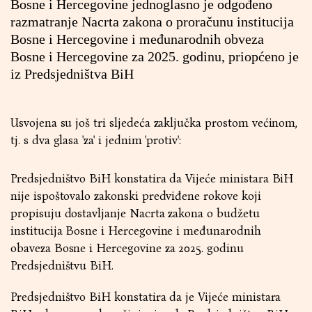
Bosne i Hercegovine jednoglasno je odgođeno
razmatranje Nacrta zakona o proračunu instituciја
Bоsnе i Hеrcеgоvinе i mеđunаrоdnih оbvеzа
Bоsnе i Hеrcеgоvinе zа 2025. gоdinu, priopćeno je
iz Predsjedništva BiH
Usvojena su još tri sljedeća zaključka prostom većinom,
tj. s dva glasa 'za' i jednim 'protiv':
Predsjedništvo BiH konstatira da Vijeće ministara BiH
nije ispoštovalo zakonski predviđene rokove koji
propisuju dostavljanje Nacrta zakona o budžetu
institucija Bosne i Hercegovine i međunarodnih
obaveza Bosne i Hercegovine za 2025. godinu
Predsjedništvu BiH.
Predsjedništvo BiH konstatira da je Vijeće ministara