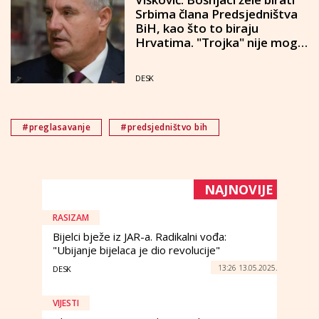
Srbima člana Predsjedništva
BiH, kao što to biraju
Hrvatima. "Trojka" nije mogla
provesti ni ono što su
potpisali s Hrvatima
DESK
#preglasavanje
#predsjedništvo bih
NAJNOVIJE
RASIZAM
Bijelci bježe iz JAR-a. Radikalni vođa:
"Ubijanje bijelaca je dio revolucije"
13:26 13.05.2025.
DESK
VIJESTI