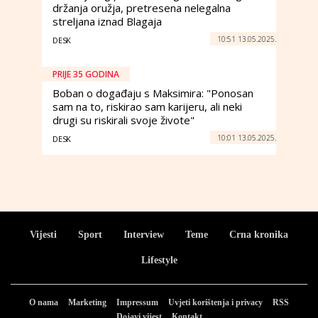
držanja oružja, pretresena nelegalna
streljana iznad Blagaja
10:51 13.05.2025.
DESK
PRIJE 35 GODINA
Boban o događaju s Maksimira: "Ponosan
sam na to, riskirao sam karijeru, ali neki
drugi su riskirali svoje živote"
10:01 13.05.2025.
DESK
Vijesti
Sport
Interview
Teme
Crna kronika
Lifestyle
O nama
Marketing
Impressum
Uvjeti korištenja i privacy
RSS
Dojavi vijest
Kontakt