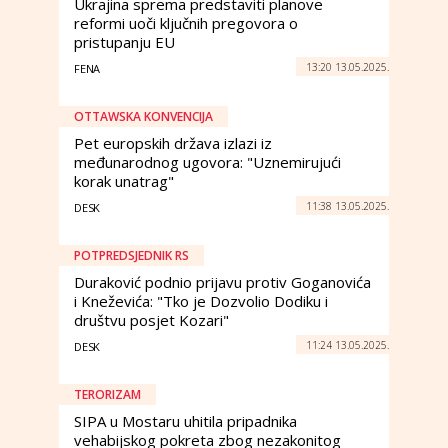
Ukrajina sprema predstaviti planove
reformi uoči ključnih pregovora o
pristupanju EU
13:20 13.05.2025.
FENA
OTTAWSKA KONVENCIJA
Pet europskih država izlazi iz
međunarodnog ugovora: "Uznemirujući
korak unatrag"
11:38 13.05.2025.
DESK
POTPREDSJEDNIK RS
Duraković podnio prijavu protiv Goganovića
i Kneževića: "Tko je Dozvolio Dodiku i
društvu posjet Kozari"
11:24 13.05.2025.
DESK
TERORIZAM
SIPA u Mostaru uhitila pripadnika
vehabijskog pokreta zbog nezakonitog