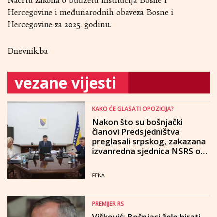
Nacrtu zakona o budžetu institucija Bosne i
Hercegovine i međunarodnih obaveza Bosne i
Hercegovine za 2025. godinu.
Dnevnik.ba
vezane vijesti
KAKO ĆE GLASATI OPOZICIJA?
Nakon što su bošnjački
članovi Predsjedništva
preglasali srpskog, zakazana
izvanredna sjednica NSRS o
vetu Željke Cvijanović
FENA
PREMIJER RS
Višković: Bošnjaci žele birati