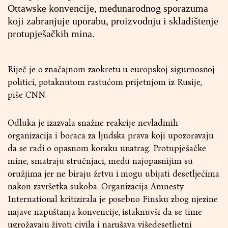
Ottawske konvencije, međunarodnog sporazuma
koji zabranjuje uporabu, proizvodnju i skladištenje
protupješačkih mina.
Riječ je o značajnom zaokretu u europskoj sigurnosnoj
politici, potaknutom rastućom prijetnjom iz Rusije,
piše CNN.
Odluka je izazvala snažne reakcije nevladinih
organizacija i boraca za ljudska prava koji upozoravaju
da se radi o opasnom koraku unatrag. Protupješačke
mine, smatraju stručnjaci, među najopasnijim su
oružjima jer ne biraju žrtvu i mogu ubijati desetljećima
nakon završetka sukoba. Organizacija Amnesty
International kritizirala je posebno Finsku zbog njezine
najave napuštanja konvencije, istaknuvši da se time
ugrožavaju životi civila i narušava višedesetljetni