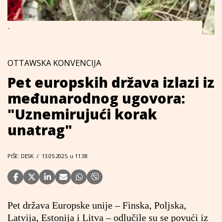
-
OTTAWSKA KONVENCIJA
Pet europskih država izlazi iz
međunarodnog ugovora:
"Uznemirujući korak
unatrag"
PIŠE: DESK
/
13.05.2025. u 11:38
Pet država Europske unije – Finska, Poljska,
Latvija, Estonija i Litva – odlučile su se povući iz