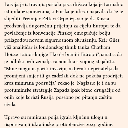
Latvija je u travnju postala prva država koja je formalno
istupila iz sporazuma, a Finska je ubrzo najavila da će je
slijediti. Premijer Petteri Orpo izjavio je da Rusija
predstavlja dugoročnu prijetnju za cijelu Europu te da
povlačenje iz konvencije Finskoj omogućuje bolju
prilagodbu novom sigurnosnom okruženju. Keir Giles,
viši analitičar iz londonskog think tanka Chatham
House i autor knjige Tko će braniti Europu?, smatra da
je odluka ovih zemalja racionalna s vojnog stajališta.
“Mine mogu usporiti invaziju, natjerati neprijatelja da
promijeni smjer ili ga zadržati dok ne pokuša prodrijeti
kroz minirana područja,” rekao je. Naglasio je i da su
protuminske strategije Zapada ipak bitno drugačije od
onih koje koristi Rusija, posebno po pitanju zaštite
civila.
Upravo su minirana polja igrala ključnu ulogu u
usporavanju ukrajinske protuofenzive 2023. godine.