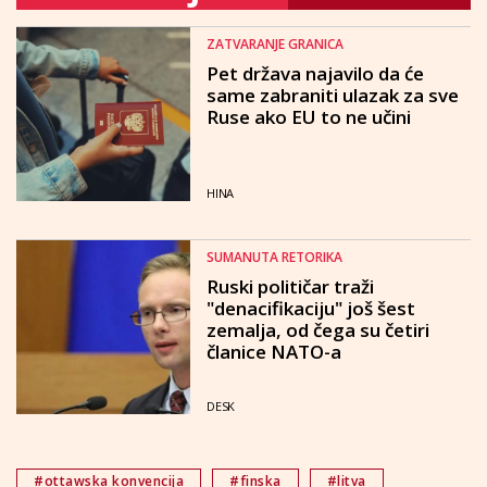
ZATVARANJE GRANICA
Pet država najavilo da će
same zabraniti ulazak za sve
Ruse ako EU to ne učini
HINA
SUMANUTA RETORIKA
Ruski političar traži
"denacifikaciju" još šest
zemalja, od čega su četiri
članice NATO-a
DESK
#ottawska konvencija
#finska
#litva