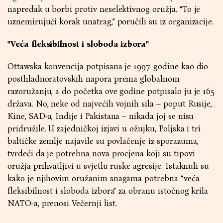
napredak u borbi protiv neselektivnog oružja. “To je
uznemirujući korak unatrag,” poručili su iz organizacije.
"Veća fleksibilnost i sloboda izbora"
Ottawska konvencija potpisana je 1997. godine kao dio
posthladnoratovskih napora prema globalnom
razoružanju, a do početka ove godine potpisalo ju je 165
država. No, neke od najvećih vojnih sila – poput Rusije,
Kine, SAD-a, Indije i Pakistana – nikada joj se nisu
pridružile. U zajedničkoj izjavi u ožujku, Poljska i tri
baltičke zemlje najavile su povlačenje iz sporazuma,
tvrdeći da je potrebna nova procjena koji su tipovi
oružja prihvatljivi u svjetlu ruske agresije. Istaknuli su
kako je njihovim oružanim snagama potrebna “veća
fleksibilnost i sloboda izbora” za obranu istočnog krila
NATO-a, prenosi Večernji list.