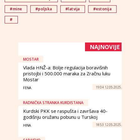
#mine
#poljska
#latvija
#estonija
#
NAJNOVIJE
MOSTAR
Vlada HNŽ-a: Bolje regulacija boravišnih
pristojbi i 500.000 maraka za Zračnu luku
Mostar
19:04 12.05.2025.
FENA
RADNIČKA STRANKA KURDISTANA
Kurdski PKK se raspušta i završava 40-
godišnju oružanu pobunu u Turskoj
18:53 12.05.2025.
HINA