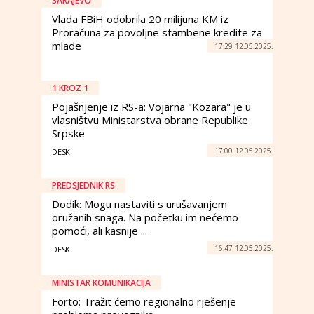
SARAJEVO
Vlada FBiH odobrila 20 milijuna KM iz
Proračuna za povoljne stambene kredite za
mlade
17:29 12.05.2025.
1 KROZ 1
Pojašnjenje iz RS-a: Vojarna "Kozara" je u
vlasništvu Ministarstva obrane Republike
Srpske
17:00 12.05.2025.
DESK
PREDSJEDNIK RS
Dodik: Mogu nastaviti s urušavanjem
oružanih snaga. Na početku im nećemo
pomoći, ali kasnije ...
16:47 12.05.2025.
DESK
MINISTAR KOMUNIKACIJA
Forto: Tražit ćemo regionalno rješenje