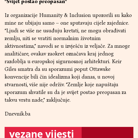
"Svijet postao preopasan"
Iz organizacije Humanity & Inclusion upozorili su kako
mine ne ubijaju samo – one sputavaju cijele zajednice.
“Ljudi se više ne usuđuju kretati, ne mogu obrađivati
zemlju, niti se vratiti normalnim životnim
aktivnostima,” navodi se u izvješću iz veljače. Za mnoge
analitičare, ovakav zaokret označava kraj jednog
razdoblja u europskoj sigurnosnoj arhitekturi. Keir
Giles smatra da su sporazumi poput Ottawske
konvencije bili čin idealizma koji danas, u novoj
stvarnosti, više nije održiv. “Zemlje koje napuštaju
sporazum shvatile su da je svijet postao preopasan za
takvu vrstu nade,” zaključuje.
Dnevnik.ba
vezane vijesti