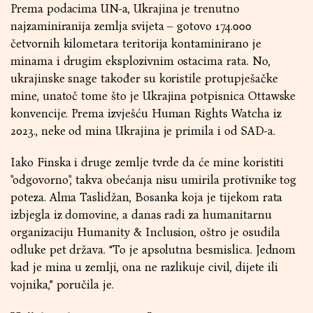
Prema podacima UN-a, Ukrajina je trenutno
najzaminiranija zemlja svijeta – gotovo 174.000
četvornih kilometara teritorija kontaminirano je
minama i drugim eksplozivnim ostacima rata. No,
ukrajinske snage također su koristile protupješačke
mine, unatoč tome što je Ukrajina potpisnica Ottawske
konvencije. Prema izvješću Human Rights Watcha iz
2023., neke od mina Ukrajina je primila i od SAD-a.
Iako Finska i druge zemlje tvrde da će mine koristiti
"odgovorno", takva obećanja nisu umirila protivnike tog
poteza. Alma Taslidžan, Bosanka koja je tijekom rata
izbjegla iz domovine, a danas radi za humanitarnu
organizaciju Humanity & Inclusion, oštro je osudila
odluke pet država. “To je apsolutna besmislica. Jednom
kad je mina u zemlji, ona ne razlikuje civil, dijete ili
vojnika,” poručila je.