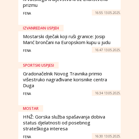
prizmu
16:55 13.05.2025.
FENA
IZVANREDAN USPJEH
Mostarski dječak koji ruši granice: Josip
Marić brončani na Europskom kupu u judu
16:47 13.05.2025.
FENA
SPORTSKI USPJESI
Gradonačelnik Novog Travnika primio
višestruko nagrađivane korisnike centra
Duga
16:34 13.05.2025.
FENA
MOSTAR
HNŽ: Gorska služba spašavanja dobiva
status djelatnosti od posebnog
strateškoga interesa
16:30 13.05.2025.
FENA