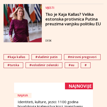
VIJESTI
Tko je Kaja Kallas? Velika
estonska protivnica Putina
preuzima vanjsku politiku EU
DESK
#kaja kallas
#vladimir putin
#mirovni pregovori
#turska
#volodimir zelenski
#eu
#
NAJNOVIJE
NAJAVA
Identiteti, kulture, jezici: 1100 godina
hrvatskoga kraljevstva kroz znanstvenu