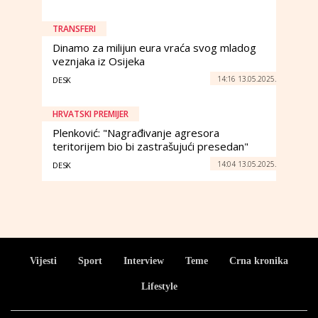
TRANSFERI
Dinamo za milijun eura vraća svog mladog
veznjaka iz Osijeka
14:16 13.05.2025.
DESK
HRVATSKI PREMIJER
Plenković: "Nagrađivanje agresora
teritorijem bio bi zastrašujući presedan"
14:04 13.05.2025.
DESK
Vijesti
Sport
Interview
Teme
Crna kronika
Lifestyle