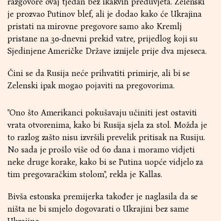
razgovore ovaj tjedan bez ikakvih preduvjeta. Zelenski
je prozvao Putinov blef, ali je dodao kako će Ukrajina
pristati na mirovne pregovore samo ako Kremlj
pristane na 30-dnevni prekid vatre, prijedlog koji su
Sjedinjene Američke Države iznijele prije dva mjeseca.
Čini se da Rusija neće prihvatiti primirje, ali bi se
Zelenski ipak mogao pojaviti na pregovorima.
"Ono što Amerikanci pokušavaju učiniti jest ostaviti
vrata otvorenima, kako bi Rusija sjela za stol. Možda je
to razlog zašto nisu izvršili prevelik pritisak na Rusiju.
No sada je prošlo više od 60 dana i moramo vidjeti
neke druge korake, kako bi se Putina uopće vidjelo za
tim pregovaračkim stolom", rekla je Kallas.
Bivša estonska premijerka također je naglasila da se
ništa ne bi smjelo dogovarati o Ukrajini bez same