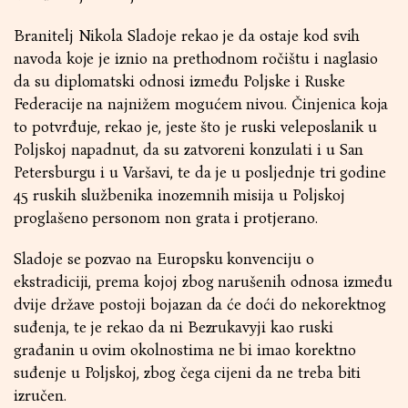
Branitelj Nikola Sladoje rekao je da ostaje kod svih
navoda koje je iznio na prethodnom ročištu i naglasio
da su diplomatski odnosi između Poljske i Ruske
Federacije na najnižem mogućem nivou. Činjenica koja
to potvrđuje, rekao je, jeste što je ruski veleposlanik u
Poljskoj napadnut, da su zatvoreni konzulati i u San
Petersburgu i u Varšavi, te da je u posljednje tri godine
45 ruskih službenika inozemnih misija u Poljskoj
proglašeno personom non grata i protjerano.
Sladoje se pozvao na Europsku konvenciju o
ekstradiciji, prema kojoj zbog narušenih odnosa između
dvije države postoji bojazan da će doći do nekorektnog
suđenja, te je rekao da ni Bezrukavyji kao ruski
građanin u ovim okolnostima ne bi imao korektno
suđenje u Poljskoj, zbog čega cijeni da ne treba biti
izručen.