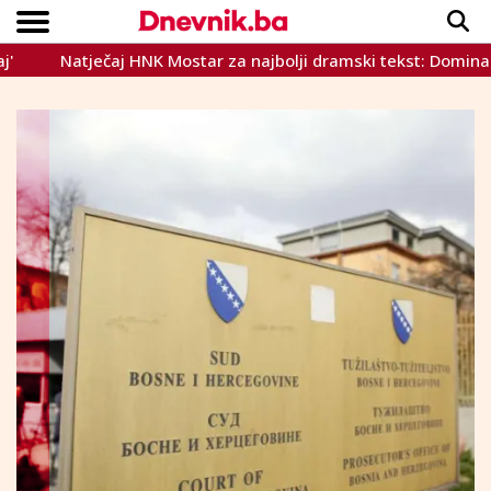
Natječaj HNK Mostar za najbolji dramski tekst: Dominacija ž
Copyright © Dnevnik.ba 2023.
CRNA KRONIKA
INTERVIEW
LIFESTYLE
VIJESTI
SPORT
TEME