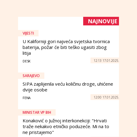
NAJNOVIJE
VIJESTI
U Kaliforniji gori najveća svjetska tvornica
baterija, požar će biti teško ugasiti zbog
litija
12:13 17.01.2025.
DESK
SARAJEVO
SIPA zaplijenila veću količinu droge, uhićene
dvije osobe
12:00 17.01.2025.
FENA
MINISTAR VP BIH
Konaković o Južnoj interkonekciji: "Hrvati
traže nekakvo etničko poduzeće. Mi na to
ne pristajemo"