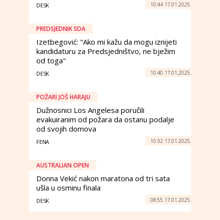
10:44 17.01.2025.
DESK
PREDSJEDNIK SDA
Izetbegović: "Ako mi kažu da mogu iznijeti
kandidaturu za Predsjedništvo, ne bježim
od toga"
10:40 17.01.2025.
DESK
POŽARI JOŠ HARAJU
Dužnosnici Los Angelesa poručili
evakuiranim od požara da ostanu podalje
od svojih domova
10:32 17.01.2025.
FENA
AUSTRALIAN OPEN
Donna Vekić nakon maratona od tri sata
ušla u osminu finala
08:55 17.01.2025.
DESK