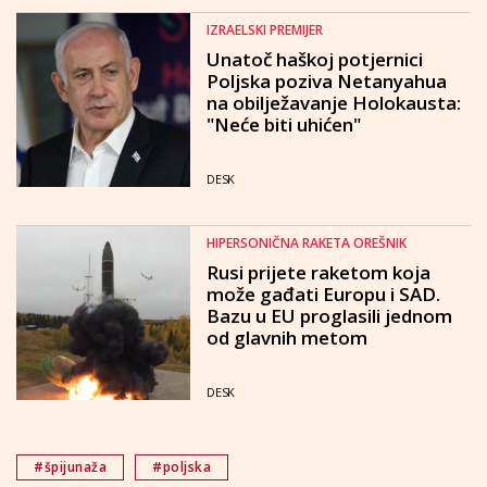
IZRAELSKI PREMIJER
Unatoč haškoj potjernici
Poljska poziva Netanyahua
na obilježavanje Holokausta:
"Neće biti uhićen"
DESK
HIPERSONIČNA RAKETA OREŠNIK
Rusi prijete raketom koja
može gađati Europu i SAD.
Bazu u EU proglasili jednom
od glavnih metom
DESK
#špijunaža
#poljska