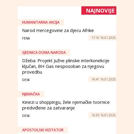
NAJNOVIJE
HUMANITARNA AKCIJA
Narod Hercegovine za djecu Afrike
17:10 16.01.2025.
FENA
SJEDNICA DOMA NARODA
Džeba: Projekt Južne plinske interkonekcije
ključan, BH Gas nesposoban za njegovu
provedbu
16:41 16.01.2025.
DESK
NJEMAČKA
Kinezi u shoppingu, žele njemačke tvornice
predviđene za zatvaranje
16:33 16.01.2025.
DESK
APOSTOLSKI VIZITATOR