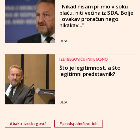
"Nikad nisam primio visoku
plaću, niti većina iz SDA. Bolje
i ovakav proračun nego
nikakav..."
DESK
IZETBEGOVIĆU (NI)JE JASNO
Što je legitimnost, a što
legitimni predstavnik?
DESK
#bakir izetbegović
#predsjedništvo bih