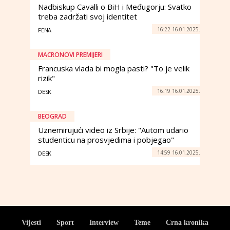
Nadbiskup Cavalli o BiH i Međugorju: Svatko
treba zadržati svoj identitet
16:22 16.01.2025.
FENA
MACRONOVI PREMIJERI
Francuska vlada bi mogla pasti? "To je velik
rizik"
16:19 16.01.2025.
DESK
BEOGRAD
Uznemirujući video iz Srbije: "Autom udario
studenticu na prosvjedima i pobjegao"
14:59 16.01.2025.
DESK
Vijesti
Sport
Interview
Teme
Crna kronika