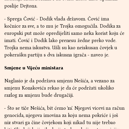
poslije Dejtona.
- Sprega Čović - Dodik vlada državom. Čović ima
kočnice za sve, a to mu je Trojka omogućila. Dodika za
europski put može opredijeliti samo neka korist koju će
imati. Čović i Dodik lako prenesu žedne preko vode.
Trojka nema iskustva. Ušli su kao neiskusan čovjek u
pokerašku partiju s dva iskusna igrača - naveo je.
Smjene u Vijeću ministara
Naglasio je da podržava smjenu Nešića, a vezano za
smjenu Konakovića rekao je da će podržati ukoliko
razlog za smjenu bude drugačiji.
- Što se tiče Nešića, bit ćemo 'za'. Njegovi vicevi na račun
genocida, njegova imovina za koju nema pokriće i još
niz stvari ga čine čovjekom koji nikad tu nije trebao