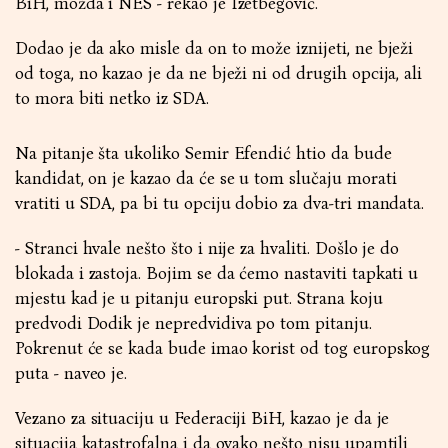
BiH, možda i NES - rekao je Izetbegović.
Dodao je da ako misle da on to može iznijeti, ne bježi
od toga, no kazao je da ne bježi ni od drugih opcija, ali
to mora biti netko iz SDA.
Na pitanje šta ukoliko Semir Efendić htio da bude
kandidat, on je kazao da će se u tom slučaju morati
vratiti u SDA, pa bi tu opciju dobio za dva-tri mandata.
- Stranci hvale nešto što i nije za hvaliti. Došlo je do
blokada i zastoja. Bojim se da ćemo nastaviti tapkati u
mjestu kad je u pitanju europski put. Strana koju
predvodi Dodik je nepredvidiva po tom pitanju.
Pokrenut će se kada bude imao korist od tog europskog
puta - naveo je.
Vezano za situaciju u Federaciji BiH, kazao je da je
situacija katastrofalna i da ovako nešto nisu upamtili