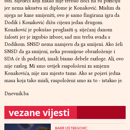
biti. Sljedeći koji nikad nije trebao doći na tu poziciju
jer nema iskustva ni diplome je Konaković. Mislim da
njega ne kane smijeniti, ovo je samo fingirana igra da
Dodik i Konaković dižu cijenu jedan drugom.
Konaković je pokušao proglasiti 9. siječanj danom
žalosti jer je izgubio izbore, sad mu treba svađa s
Dodikom. SNSD nema namjeru da ga smijeni. Ako želi
SNSD da ga smijeni, neka promijene obrazloženje i
SDA će ih podržati, imali bismo debele razloge. Ali, ovo
nije razlog. Mi smo uvijek raspoloženi za smjenu
Konakovića, nije mu mjesto tamo. Ako se pojavi jedna
masa koja tako misli, raspoloženi smo za to - istakao je.
Dnevnik.ba
vezane vijesti
BAKIR IZETBEGOVIĆ: