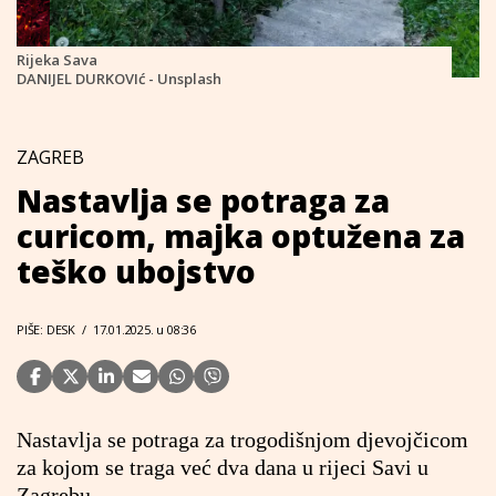
Rijeka Sava
DANIJEL DURKOVIć - Unsplash
ZAGREB
Nastavlja se potraga za
curicom, majka optužena za
teško ubojstvo
PIŠE: DESK
/
17.01.2025. u 08:36
Nastavlja se potraga za trogodišnjom djevojčicom
za kojom se traga već dva dana u rijeci Savi u
Zagrebu.