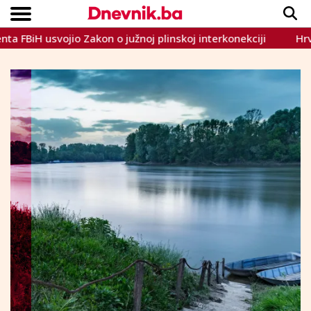
svojio Zakon o južnoj plinskoj interkonekciji
Hrvoje Čab
Copyright © Dnevnik.ba 2023.
CRNA KRONIKA
INTERVIEW
LIFESTYLE
VIJESTI
SPORT
TEME