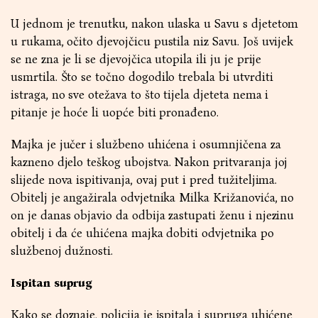
U jednom je trenutku, nakon ulaska u Savu s djetetom
u rukama, očito djevojčicu pustila niz Savu. Još uvijek
se ne zna je li se djevojčica utopila ili ju je prije
usmrtila. Što se točno dogodilo trebala bi utvrditi
istraga, no sve otežava to što tijela djeteta nema i
pitanje je hoće li uopće biti pronađeno.
Majka je jučer i službeno uhićena i osumnjičena za
kazneno djelo teškog ubojstva. Nakon pritvaranja joj
slijede nova ispitivanja, ovaj put i pred tužiteljima.
Obitelj je angažirala odvjetnika Milka Križanovića, no
on je danas objavio da odbija zastupati ženu i njezinu
obitelj i da će uhićena majka dobiti odvjetnika po
službenoj dužnosti.
Ispitan suprug
Kako se doznaje, policija je ispitala i supruga uhićene