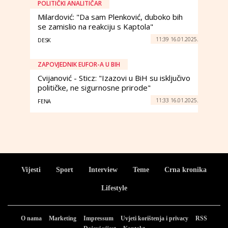
POLITIČKI ANALITIČAR
Milardović: "Da sam Plenković, duboko bih
se zamislio na reakciju s Kaptola"
11:39 16.01.2025.
DESK
ZAPOVJEDNIK EUFOR-A U BIH
Cvijanović - Sticz: "Izazovi u BiH su isključivo
političke, ne sigurnosne prirode"
11:33 16.01.2025.
FENA
Vijesti
Sport
Interview
Teme
Crna kronika
Lifestyle
O nama
Marketing
Impressum
Uvjeti korištenja i privacy
RSS