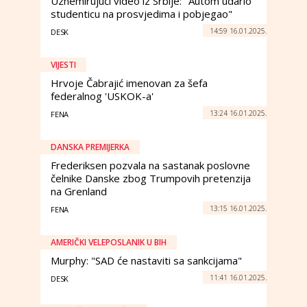
Uznemirujući video iz Srbije: "Autom udario
studenticu na prosvjedima i pobjegao"
14:59 16.01.2025.
DESK
VIJESTI
Hrvoje Čabrajić imenovan za šefa
federalnog 'USKOK-a'
13:24 16.01.2025.
FENA
DANSKA PREMIJERKA
Frederiksen pozvala na sastanak poslovne
čelnike Danske zbog Trumpovih pretenzija
na Grenland
13:15 16.01.2025.
FENA
AMERIČKI VELEPOSLANIK U BIH
Murphy: "SAD će nastaviti sa sankcijama"
11:41 16.01.2025.
DESK