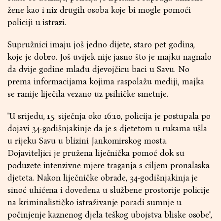
žene kao i niz drugih osoba koje bi mogle pomoći
policiji u istrazi.
Supružnici imaju još jedno dijete, staro pet godina,
koje je dobro. Još uvijek nije jasno što je majku nagnalo
da dvije godine mlađu djevojčicu baci u Savu. No
prema informacijama kojima raspolažu mediji, majka
se ranije liječila vezano uz psihičke smetnje.
"U srijedu, 15. siječnja oko 16:10, policija je postupala po
dojavi 34-godišnjakinje da je s djetetom u rukama ušla
u rijeku Savu u blizini Jankomirskog mosta.
Dojaviteljici je pružena liječnička pomoć dok su
poduzete intenzivne mjere traganja s ciljem pronalaska
djeteta. Nakon liječničke obrade, 34-godišnjakinja je
sinoć uhićena i dovedena u službene prostorije policije
na kriminalističko istraživanje poradi sumnje u
počinjenje kaznenog djela teškog ubojstva bliske osobe",