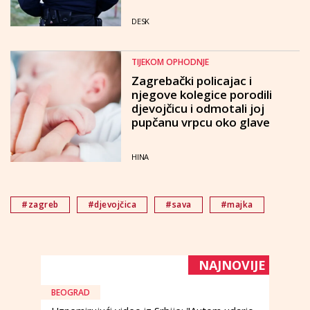
DESK
TIJEKOM OPHODNJE
Zagrebački policajac i
njegove kolegice porodili
djevojčicu i odmotali joj
pupčanu vrpcu oko glave
HINA
#zagreb
#djevojčica
#sava
#majka
NAJNOVIJE
BEOGRAD